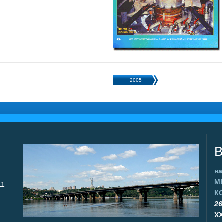
2005
В
на
М
11
К
26
X