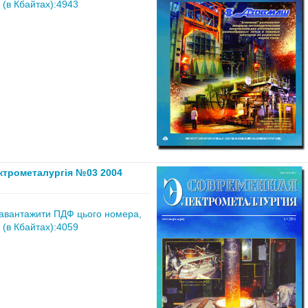
 (в Кбайтах):4943
ктрометалургія №03 2004
авантажити ПДФ цього номера,
 (в Кбайтах):4059