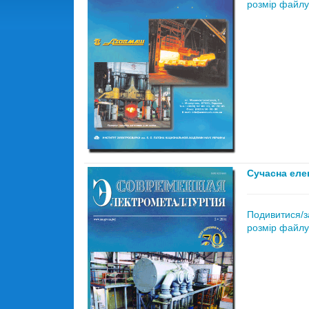
розмір файлу
Сучасна еле
Подивитися/з
розмір файлу