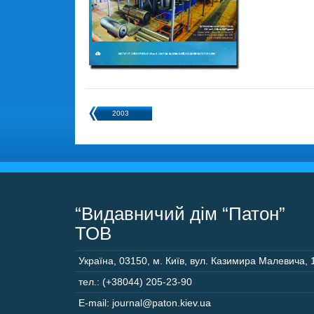
2003
“Видавничий дім “Патон”
ТОВ
Україна
,
03150
,
м. Київ,
вул. Казимира Малевича, 
тел.: (+38044) 205-23-90
E-mail: journal@paton.kiev.ua