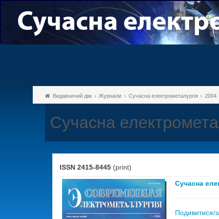
Видавничий дім
Журнали
Сучасна електрометалургія
2004
Сучасна електрометал
ISSN 2415-8445
(print)
Сучасна еле
Подивитися/з