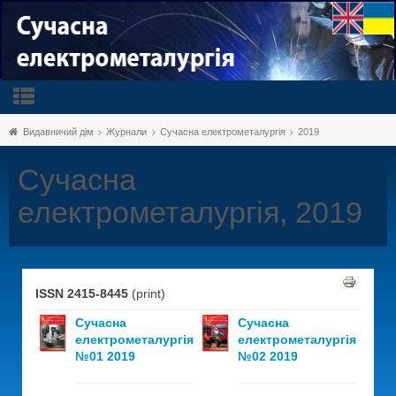
Видавничий дім
Журнали
Сучасна електрометалургія
2019
Сучасна
електрометалургія, 2019
ISSN 2415-8445
(print)
Сучасна
Сучасна
електрометалургія
електрометалургія
№01 2019
№02 2019