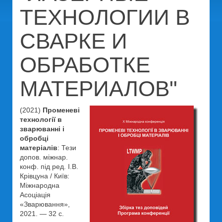
ТЕХНОЛОГИИ В
СВАРКЕ И
ОБРАБОТКЕ
МАТЕРИАЛОВ"
(2021)
Променеві
технології в
зварюванні і
обробці
матеріалів
: Тези
допов. міжнар.
конф. під ред. І.В.
Крівцуна / Київ:
Міжнародна
Асоціація
«Зварювання»,
2021. — 32 с.