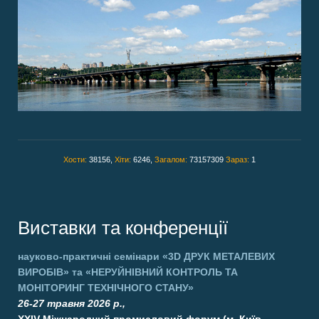
Хости:
38156,
Хіти:
6246,
Загалом:
73157309
Зараз:
1
Виставки та конференції
науково-практичні семінари
«3D ДРУК МЕТАЛЕВИХ
ВИРОБІВ»
та
«НЕРУЙНІВНИЙ КОНТРОЛЬ ТА
МОНІТОРИНГ ТЕХНІЧНОГО СТАНУ»
26-27 травня 2026 р.,