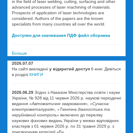
in the field of laser welding, cutting, surfacing and other
advanced processes of laser machining of materials.
Prospects of application of laser technologies are
considered. Authors of the papers are the known
specialists from many countries all over the world.
Доступен для скачивания ПДФ файл сборника
Больше
2026.07.07
На сайті викладені
у відкритий доступ
6 книг. Дивіться
в розділі
КНИГИ
2026.06.29
Згідно з Наказом Міністерства освіти і науки
України, № 928 від 11 червня 2026 р. наукові періодичні
видання
«Автоматичне зварювання», «Сучасна
електрометалургія», «Технічна діагностика та
неруйнівний контроль»
включено до переліку
наукових фахових видань України у межах відповідних
кластерів з 01 червня 2026 р. по 31 травня 2029 р. з
присвоєнням категорії «Б».