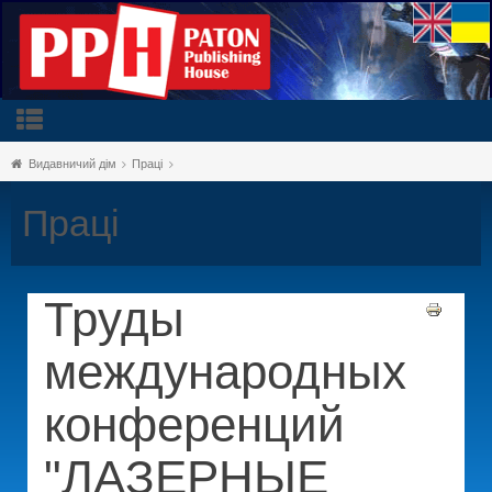
Видавничий дім
Праці
Праці
Труды
международных
конференций
"ЛАЗЕРНЫЕ