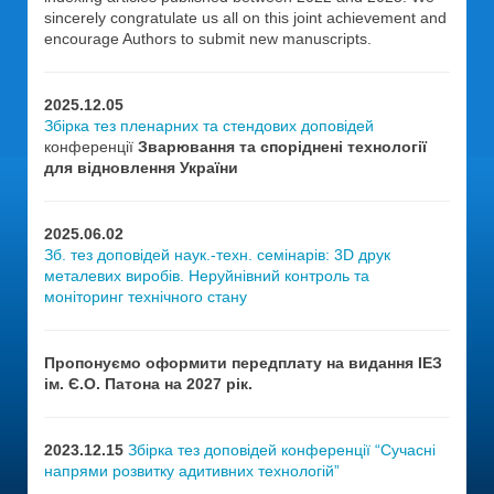
sincerely congratulate us all on this joint achievement and
encourage Authors to submit new manuscripts.
2025.12.05
Збірка тез пленарних та стендових доповідей
конференції
Зварювання та споріднені технології
для відновлення України
2025.06.02
Зб. тез доповідей наук.-техн. семінарів: 3D друк
металевих виробів. Неруйнівний контроль та
моніторинг технічного стану
Пропонуємо оформити передплату на видання ІЕЗ
ім. Є.О. Патона на 2027 рік.
2023.12.15
Збірка тез доповідей конференції “Сучасні
напрями розвитку адитивних технологій”