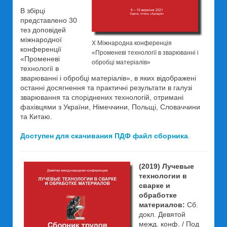
В збірці
представлено 30
тез доповідей
міжнародної
X Міжнародна конференція
конференції
«Променеві технології в зварюванні і
«Променеві
обробці матеріалів»
технології в
зварюванні і обробці матеріалів», в яких відображені
останні досягнення та практичні результати в галузі
зварювання та споріднених технологій, отримані
фахівцями з України, Німеччини, Польщі, Словаччини
та Китаю.
Доступен для скачивания ПДФ файл сборника
.
(2019) Лучевые
технологии в
сварке и
обработке
материалов:
Сб.
докл. Девятой
межд. конф. / Под