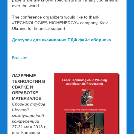
papers are the known specialists from many countries all
over the world.
The conference organizers would like to thank
«TECHNOLOGIES HIGHENERGY» company, Kiev,
Ukraine for financial support.
Доступен для скачивания ПДФ файл сборника
.
Больше
ЛАЗЕРНЫЕ
ТЕХНОЛОГИИ В
СВАРКЕ И
ОБРАБОТКЕ
МАТЕРИАЛОВ
Сборник трудов
Шестой
международной
конференции
27-31 мая 2013 г.,
пос. Кацивели,