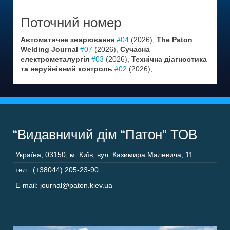
Поточний номер
Автоматичне зварювання
#04
(2026),
The Paton
Welding Journal
#07
(2026),
Сучасна
електрометалургія
#03
(2026),
Технічна діагностика
та неруйнівний контроль
#02
(2026),
“Видавничий дім “Патон” ТОВ
Україна
,
03150
,
м. Київ,
вул. Казимира Малевича, 11
тел.: (+38044) 205-23-90
E-mail: journal@paton.kiev.ua