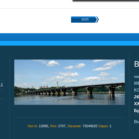
2025
В
на
М
11
К
26
X
Бр
Ви
Хости:
12895,
Хіти:
2707,
Загалом:
73049620
Зараз:
1