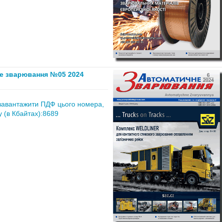
е зварювання №05 2024
завантажити ПДФ цього номера,
 (в Кбайтах):8689