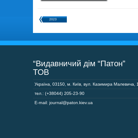
2023
“Видавничий дім “Патон”
ТОВ
Україна
,
03150
,
м. Київ,
вул. Казимира Малевича, 
тел.: (+38044) 205-23-90
E-mail: journal@paton.kiev.ua