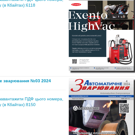
 (в Кбайтах):6118
е зварювання №03 2024
завантажити ПДФ цього номера,
 (в Кбайтах):8150