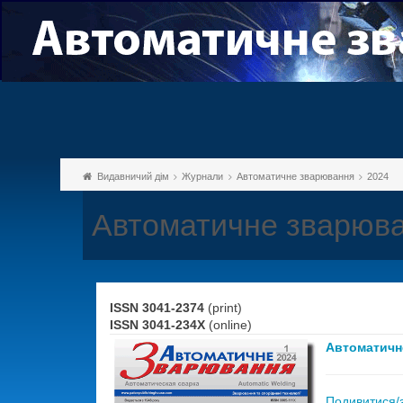
Видавничий дім
Журнали
Автоматичне зварювання
2024
Автоматичне зварюва
ISSN 3041-2374
(print)
ISSN 3041-234X
(online)
Автоматичн
Подивитися/