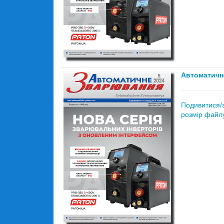
Автоматичн
Подивитися/
розмір файлу