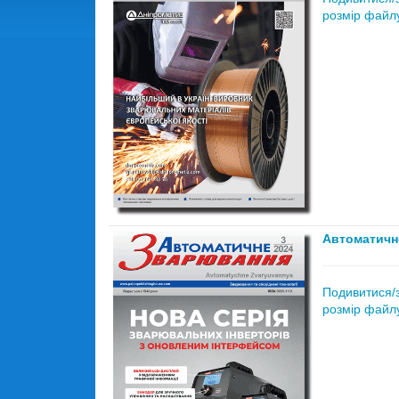
розмір файлу
Автоматичн
Подивитися/
розмір файлу