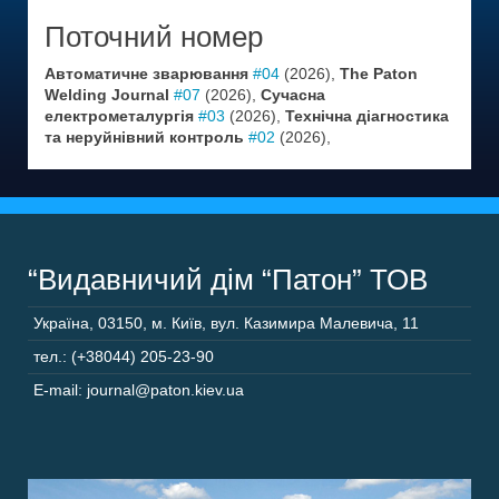
Поточний номер
Автоматичне зварювання
#04
(2026),
The Paton
Welding Journal
#07
(2026),
Сучасна
електрометалургія
#03
(2026),
Технічна діагностика
та неруйнівний контроль
#02
(2026),
“Видавничий дім “Патон” ТОВ
Україна
,
03150
,
м. Київ,
вул. Казимира Малевича, 11
тел.: (+38044) 205-23-90
E-mail: journal@paton.kiev.ua