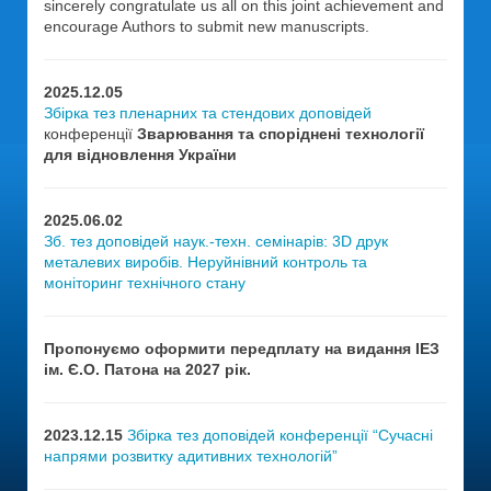
sincerely congratulate us all on this joint achievement and
encourage Authors to submit new manuscripts.
2025.12.05
Збірка тез пленарних та стендових доповідей
конференції
Зварювання та споріднені технології
для відновлення України
2025.06.02
Зб. тез доповідей наук.-техн. семінарів: 3D друк
металевих виробів. Неруйнівний контроль та
моніторинг технічного стану
Пропонуємо оформити передплату на видання ІЕЗ
ім. Є.О. Патона на 2027 рік.
2023.12.15
Збірка тез доповідей конференції “Сучасні
напрями розвитку адитивних технологій”