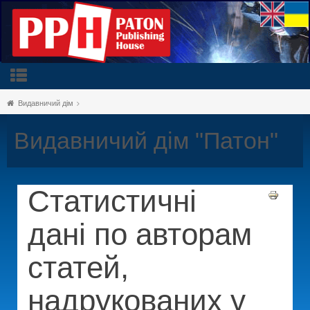
Видавничий дім
Видавничий дім "Патон"
Статистичні
дані по авторам
статей,
надрукованих у