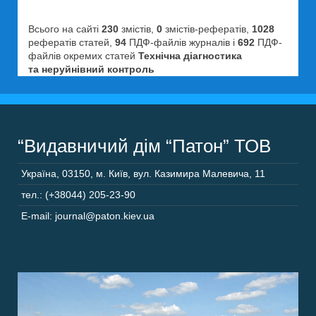
Всього на сайті
230
змістів,
0
змістів-рефератів,
1028
рефератів статей,
94
ПДФ-файлів журналів і
692
ПДФ-
файлів окремих статей
Технічна діагностика
та неруйнівний контроль
“Видавничий дім “Патон” ТОВ
Україна
,
03150
,
м. Київ,
вул. Казимира Малевича, 11
тел.: (+38044) 205-23-90
E-mail: journal@paton.kiev.ua