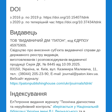
DOI
з 2016 р. по 2019 р. https://doi.org/10.15407/tdnk
з 2020 р. по теперішній час https://doi.org/10.37434/tdnk
Видавець
ТОВ “ВИДАВНИЧИЙ ДІМ “ПАТОН”; код ЄДРПОУ
45975905.
Свідоцтво про внесення суб'єкта видавничої справи до
державного реєстру видавців,
виготовлювачів і розповсюджувачів видавничої
продукції Серія ДК, № 8445 від 10.09.2025.
03150, Україна, м. Київ, вул. Казимира Малевича, 11,
тел.: (38044) 205-23-90, E-mail: journal@paton.kiev.uа.
Вебсайт журналу:
https://patonpublishinghouse.com/ukr/jouirnals/tdnk/
Індексування
Ел?ктронне видання журналу “Технічна діагностика
та неруйнівний контроль”
зберігається у Національній
бібліотеці України імені В.І. Вернадського
та в