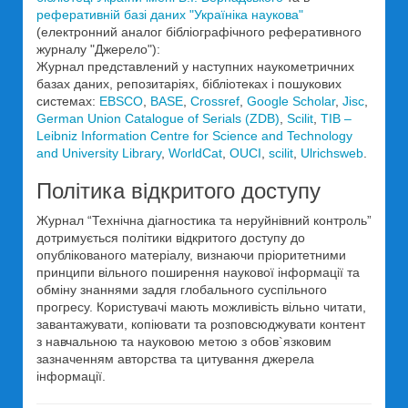
реферативній базі даних "Україніка наукова"
(електронний аналог бібліографічного реферативного
журналу "Джерело"):
Журнал представлений у наступних наукометричних
базах даних, репозитаріях, бібліотеках і пошукових
системах:
EBSCO
,
BASE
,
Crossref
,
Google Scholar
,
Jisc
,
German Union Catalogue of Serials (ZDB)
,
Scilit
,
TIB –
Leibniz Information Centre for Science and Technology
and University Library
,
WorldCat
,
OUCI
,
scilit
,
Ulrichsweb
.
Політика відкритого доступу
Журнал “Технічна діагностика та неруйнівний контроль”
дотримується політики відкритого доступу до
опублікованого матеріалу, визнаючи пріоритетними
принципи вільного поширення наукової інформації та
обміну знаннями задля глобального суспільного
прогресу. Користувачі мають можливість вільно читати,
завантажувати, копіювати та розповсюджувати контент
з навчальною та науковою метою з обов`язковим
зазначенням авторства та цитування джерела
інформації.