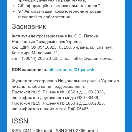
приладобудування та радіотехніка;
G6 Інформаційно-вимірювальні технології;
G7 Автоматизація, комп’ютерно-інтегровані
технології та робототехніка.
Засновник
Інститут електрозварювання ім. Є.О. Патона
Національної академії наук України;
код ЄДРПОУ 05416923, 03150, Україна, м. Київ, вул.
Казимира Малевича, 11,
тел.: (38044) 205-23-60, E-mail: office@paton.kiev.uа.
ROR засновника:
https://ror.org/01gxrtw55
Журнал зареєстровано Національною радою України з
питань телебачення і радіомовлення:
Протокол №19, Рішення № 1862 від 11.09.2025,
ідентифікатор друкованого медіа R30-06489;
Протокол №19, Рішення № 1863 від 11.09.2025,
ідентифікатор онлайн-медіа R40-06486.
ISSN
ISSN 3041-2358 print; ISSN 3041-2366 online