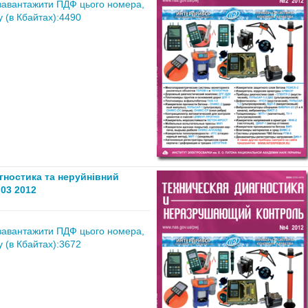
завантажити ПДФ цього номера,
 (в Кбайтах):4490
агностика та неруйнівний
03 2012
завантажити ПДФ цього номера,
 (в Кбайтах):3672