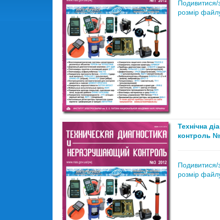
Подивитися/
розмір файлу
Технічна ді
контроль №
Подивитися/
розмір файлу