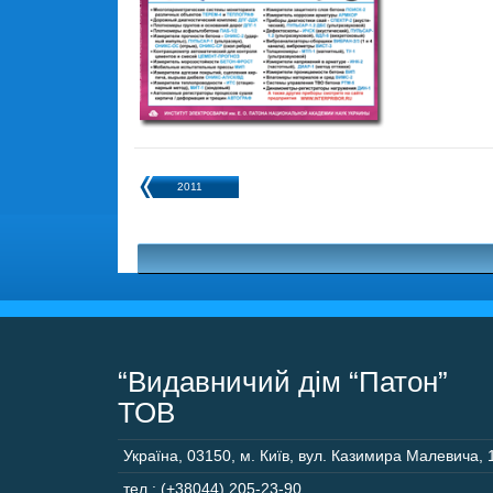
2011
“Видавничий дім “Патон”
ТОВ
Україна
,
03150
,
м. Київ,
вул. Казимира Малевича, 
тел.: (+38044) 205-23-90