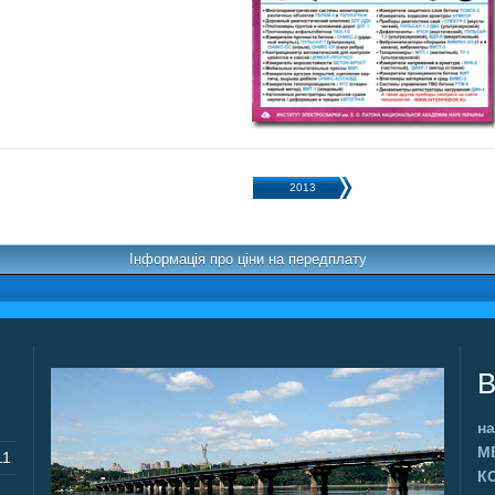
2013
Інформація про ціни на передплату
В
на
М
11
К