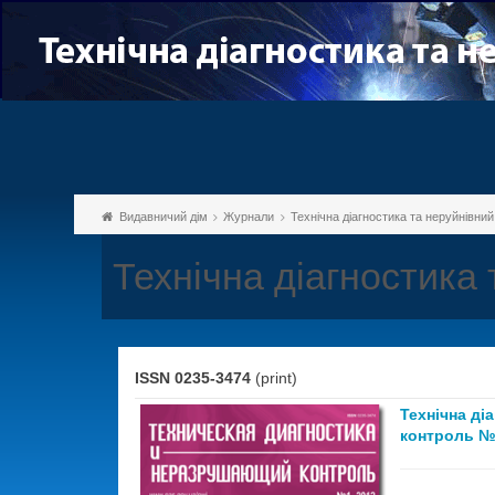
Видавничий дім
Журнали
Технічна діагностика та неруйнівни
Технічна діагностика
ISSN 0235-3474
(print)
Технічна ді
контроль №