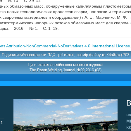
9. – № 10. – С. 39–41.
одных обмазочных масс, обнаруженные капиллярным пластометром
тка новых технологических процессов сварки, наплавки и термиче
варочных материалов и оборудования) / А. Е . Марченко, М. Ф. Гна
низкотермических напорных потоков обмазочных масс для сварочн
арка. – 2016. – № 1. – С. 1–19.
s Attribution-NonCommercial-NoDerivatives 4.0 International License
Подивитися/завантажити ПДФ цієї статті, розмір файлу (в Кбайтах):703
Ця ж стаття англійською мовою в журналі
The Paton Welding Journal №09 2016 (08)
В
на
М
11
К