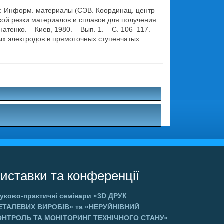
: Информ. материалы (СЭВ. Координац. центр
ской резки материалов и сплавов для получения
тенко. – Киев, 1980. – Вып. 1. – С. 106–117.
ых электродов в прямоточных ступенчатых
.
иставки та конференції
уково-практичні семінари
«3D ДРУК
ЕТАЛЕВИХ ВИРОБІВ»
та
«НЕРУЙНІВНИЙ
ОНТРОЛЬ ТА МОНІТОРИНГ ТЕХНІЧНОГО СТАНУ»