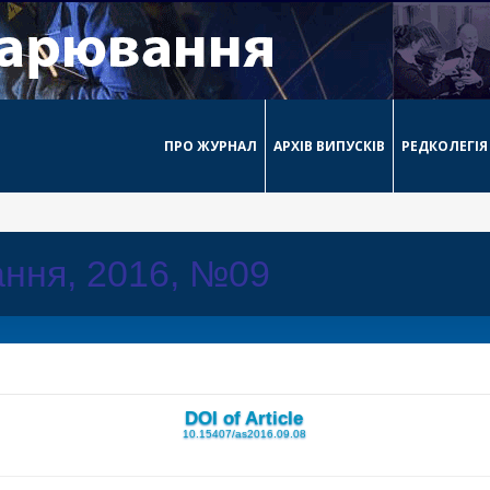
ПРО ЖУРНАЛ
АРХІВ ВИПУСКІВ
РЕДКОЛЕГІЯ
ння, 2016, №09
DOI of Article
10.15407/as2016.09.08