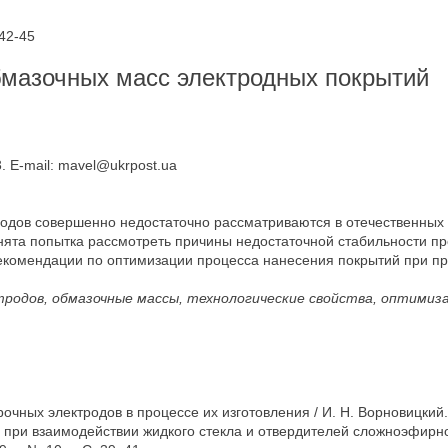
42-45
бмазочных масс электродных покрытий
3. E-mail: mavel@ukrpost.uа
родов совершенно недостаточно рассматриваются в отечественных
нята попытка рассмотреть причины недостаточной стабильности пр
комендации по оптимизации процесса нанесения покрытий при про
тродов, обмазочные массы, технологические свойства, оптимиза
чных электродов в процессе их изготовления / И. Н. Ворновицкий. 
при взаимодействии жидкого стекла и отвердителей сложноэфирного 