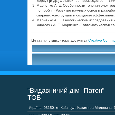
Борсук [и др.] // Литейное производство. – 199
Марченко А. Е. Особенности течения электр
по пробл. «Развитие научных основ и разрабо
сварных конструкций и создания эффективных с
Марченко А. Е. Реологические исследования 
каналах / А. Е. Марченко // Автоматическая св
Ця стаття у відкритому доступі за
Creative Common
“Видавничий дім “Патон”
ТОВ
Україна
,
03150
,
м. Київ,
вул. Казимира Малевича, 