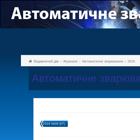
Видавничий дім
Журнали
Автоматичне зварювання
2016
Автоматичне зварюва
2016 №09 (07)