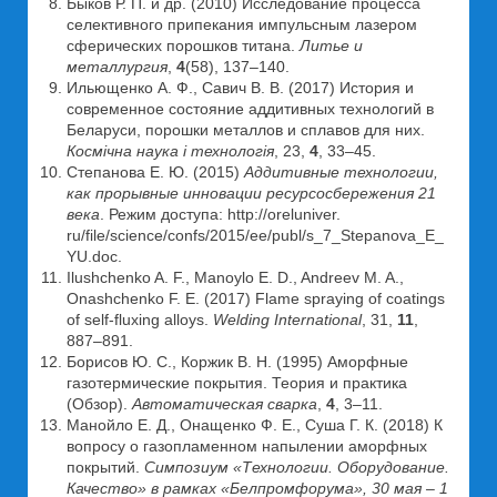
Быков Р. П. и др. (2010) Исследование процесса
селективного припекания импульсным лазером
сферических порошков титана.
Литье и
металлургия
,
4
(58), 137–140.
Ильющенко А. Ф., Савич В. В. (2017) История и
современное состояние аддитивных технологий в
Беларуси, порошки металлов и сплавов для них.
Космiчна наука i технологiя
, 23,
4
, 33–45.
Степанова Е. Ю. (2015)
Аддитивные технологии,
как прорывные инновации ресурсосбережения 21
века
. Режим доступа: http://oreluniver.
ru/file/science/confs/2015/ee/publ/s_7_Stepanova_E_
YU.doc.
Ilushchenko A. F., Manoylo E. D., Andreev M. A.,
Onashchenko F. E. (2017) Flame spraying of coatings
of self-fluxing alloys.
Welding International
, 31,
11
,
887–891.
Борисов Ю. С., Коржик В. Н. (1995) Аморфные
газотермические покрытия. Теория и практика
(Обзор).
Автоматическая сварка
,
4
, 3–11.
Манойло Е. Д., Онащенко Ф. Е., Суша Г. К. (2018) К
вопросу о газопламенном напылении аморфных
покрытий.
Симпозиум «Технологии. Оборудование.
Качество» в рамках «Белпромфорума», 30 мая – 1