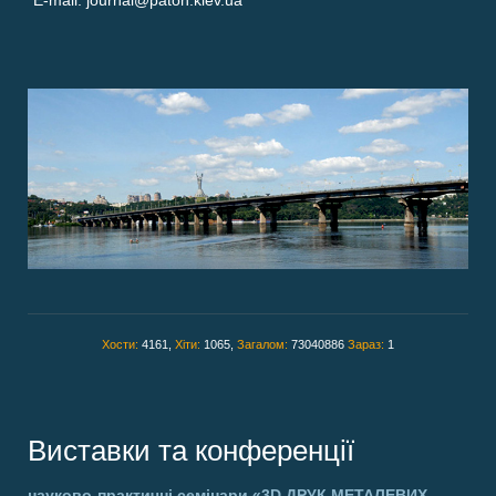
E-mail: journal@paton.kiev.ua
Хости:
4161,
Хіти:
1065,
Загалом:
73040886
Зараз:
1
Виставки та конференції
науково-практичні семінари
«3D ДРУК МЕТАЛЕВИХ