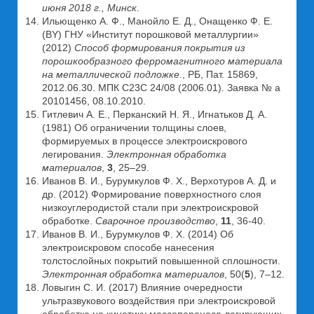
июня 2018 г., Минск
.
Ильющенко А. Ф., Манойло Е. Д., Онащенко Ф. Е.
(BY) ГНУ «Институт порошковой металлургии»
(2012)
Способ формирования покрытия из
порошкообразного ферромагнитного материала
на металлической подложке
., РБ, Пат. 15869,
2012.06.30. МПК С23С 24/08 (2006.01). Заявка № а
20101456, 08.10.2010.
Гитлевич А. Е., Перканский Н. Я., Игнатьков Д. А.
(1981) Об ограничении толщины слоев,
формируемых в процессе электроискрового
легирования.
Электронная обработка
материалов
,
3
, 25–29.
Иванов В. И., Бурумкулов Ф. Х., Верхотуров А. Д. и
др. (2012) Формирование поверхностного слоя
низкоуглеродистой стали при электроискровой
обработке.
Сварочное производство
,
11
, 36-40.
Иванов В. И., Бурумкулов Ф. Х. (2014) Об
электроискровом способе нанесения
толстослойных покрытий повышенной сплошности.
Электронная обработка материалов
, 50(
5
), 7–12.
Ловыгин С. И. (2017) Влияние очередности
ультразвукового воздействия при электроискровой