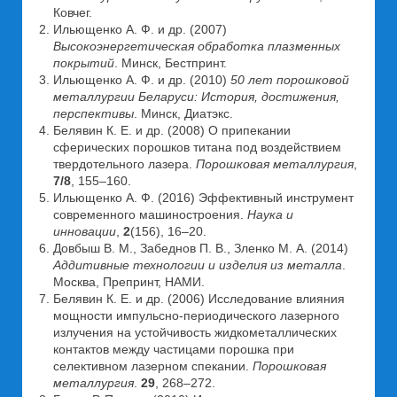
Ковчег.
Ильющенко А. Ф. и др. (2007)
Высокоэнергетическая обработка плазменных
покрытий
. Минск, Бестпринт.
Ильющенко А. Ф. и др. (2010)
50 лет порошковой
металлургии Беларуси: История, достижения,
перспективы
. Минск, Диатэкс.
Белявин К. Е. и др. (2008) О припекании
сферических порошков титана под воздействием
твердотельного лазера.
Порошковая металлургия
,
7/8
, 155–160.
Ильющенко А. Ф. (2016) Эффективный инструмент
современного машиностроения.
Наука и
инновации
,
2
(156), 16–20.
Довбыш В. М., Забеднов П. В., Зленко М. А. (2014)
Аддитивные технологии и изделия из металла
.
Москва, Препринт, НАМИ.
Белявин К. Е. и др. (2006) Исследование влияния
мощности импульсно-периодического лазерного
излучения на устойчивость жидкометаллических
контактов между частицами порошка при
селективном лазерном спекании.
Порошковая
металлургия
.
29
, 268–272.