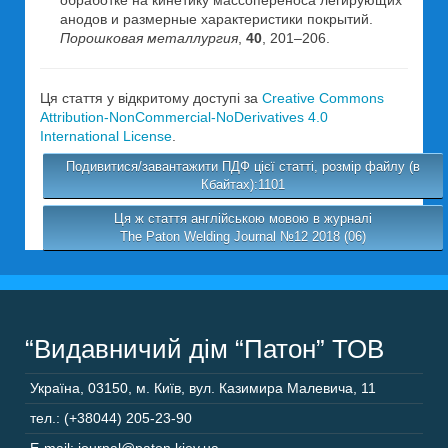
обработке на кинетику массопереноса легирующих
анодов и размерные характеристики покрытий.
Порошковая металлургия
,
40
, 201–206.
Ця стаття у відкритому доступі за
Creative Commons
Attribution-NonCommercial-NoDerivatives 4.0
International License
.
Подивитися/завантажити ПДФ цієї статті, розмір файлу (в
Кбайтах):1101
Ця ж стаття англійською мовою в журналі
The Paton Welding Journal №12 2018 (06)
“Видавничий дім “Патон” ТОВ
Україна
,
03150
,
м. Київ,
вул. Казимира Малевича, 11
тел.: (+38044) 205-23-90