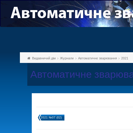
Видавничий дім
Журнали
Автоматичне зварювання
2021
Автоматичне зварюва
2021 №07 (02)