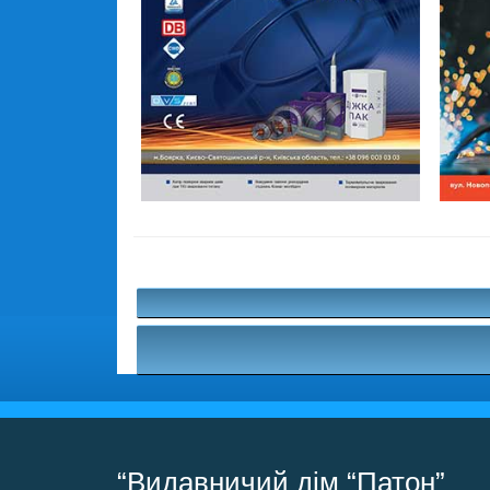
“Видавничий дім “Патон”