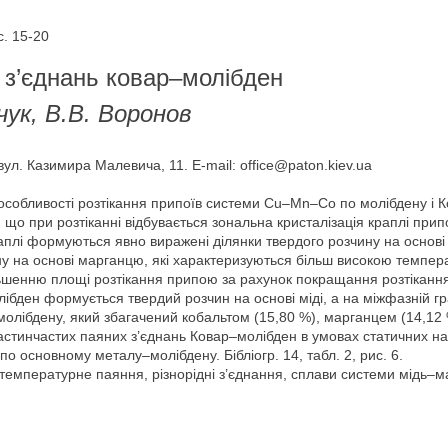
. 15-20
 з’єднань ковар–молібден
чук, В.В. Воронов
вул. Казимира Малевича, 11. E-mail: office@paton.kiev.ua
особливості розтікання припоїв системи Cu–Mn–Co по молібдену і К
що при розтіканні відбувається зональна кристалізація краплі прип
плі формуються явно виражені ділянки твердого розчину на основі 
ину на основі марганцю, які характеризуються більш високою темп
шенню площі розтікання припою за рахунок покращання розтікання 
ібден формується твердий розчин на основі міді, а на міжфазній гр
лібдену, який збагачений кобальтом (15,80 %), марганцем (14,12 %) 
астинчастих паяних з’єднань Ковар–молібден в умовах статичних на
по основному металу–молібдену. Бібліогр. 14, табл. 2, рис. 6.
емпературне паяння, різнорідні з’єднання, сплави системи мідь–мар