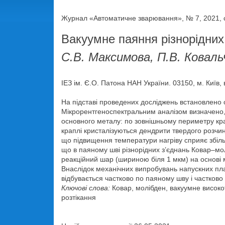
Журнал «Автоматичне зварювання», № 7, 2021, с
Вакуумне паяння різнорідних
С.В. Максимова, П.В. Коваль
ІЕЗ ім. Є.О. Патона НАН України. 03150, м. Київ, 
На підставі проведених досліджень встановлено 
Мікрорентгеноспектральним аналізом визначено, 
основного металу: по зовнішньому периметру кра
краплі кристалізуються дендрити твердого розч
що підвищення температури нагріву сприяє збіль
що в паяному шві різнорідних з’єднань Ковар–мол
реакційний шар (шириною біля 1 мкм) на основі мо
Внаслідок механічних випробувань напускних пл
відбувається частково по паяному шву і частково 
Ключові слова:
Ковар, молібден, вакуумне високот
розтікання