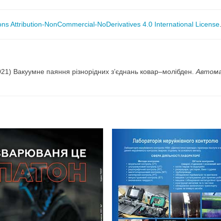
s Attribution-NonCommercial-NoDerivatives 4.0 International License
2021) Вакуумне паяння різнорідних з’єднань ковар–молібден.
Автома