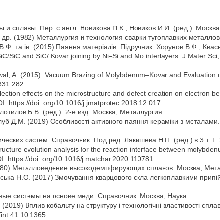
ы и сплавы. Пер. с англ. Новикова П.К., Новиков И.И. (ред.). Москв
и др. (1982) Металлургия и технология сварки тугоплавких металлов
В.Ф. та ін. (2015) Паяння матеріалів. Підручник. Хорунов В.Ф., Квас
 SiC/SiC and SiC/ Kovar joining by Ni–Si and Mo interlayers. J Mater Sc
rwal, A. (2015). Vacuum Brazing of Molybdenum–Kovar and Evaluation o
-831.282
flection effects on the microstructure and defect creation on electron
: https://doi. org/10.1016/j.jmatprotec.2018.12.017
отилов Б.В. (ред.). 2-е изд. Москва, Металлургия.
Голуб Д.М. (2019) Особливості активного паяння кераміки з металам
еских систем: Справочник. Под ред. Лякишева Н.П. (ред.) в 3 т. Т
ostructure evolution analysis for the reaction interface between molyb
I: https://doi. org/10.1016/j.matchar.2020.110781
(1980) Металловедение высокодемпфирующих сплавов. Москва, Мет
асовська Н.О. (2017) Змочування кварцового скла легкоплавкими при
ные системы на основе меди. Справочник. Москва, Наука.
 (2019) Вплив кобальту на структуру і технологічні властивості спла
fint.41.10.1365