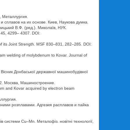
а, Металлургия.
 и сплавов на их основе. Киев, Наукова думка.
ницький В.Ф. (ред.). Миколаїв, НУК.
i, 45, 4299– 4307. DOI:
f its Joint Strength. MSF 830–831, 282–285. DOI:
 beam welding of molybdenum to Kovar. Journal of
и. Вісник Донбаської державної машинобудівної
. 2. Москва, Машиностроение.
denum and Kovar acquired by electron beam
аллургия.
пійними розплавами. Адгезия расплавов и пайка
вів системи Cu–Mn. Металофіз. новітні технології,