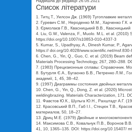
Надійшла до редакції 26.05.2021
Список літератури
1. Титц Т., Уилсон Дж. (1969) Тугоплавкие металл
2. Гуревич С.М., Нероденко М.М., Харченко Г.К. 
3. Єрмолаєв Г.В., Квасницький В.В., Квасницький 
4. Liu, G.W., Valenza, F., Muolo. M.L. et al. (2010)
https://doi.org/10.1007/s10853-010-4337-3
5. Kumar, S., Upadhyay, A., Dinesh Kumar, P., Aga
https:// doi.org/10.4028/www.scientific.net/msf.830
6. Chen, G., Yin, Q., Guo, C. et al. (2019) Beam de
Materials Processing Technology, 267, 280–288. DOI
7. (1983) Прецизионные сплавы: Справочник. Мол
8. Бутурля Є.А., Бугаєнко Б.В., Петренко Л.М., 
академії, 1, 45, 38–42.
9. (1997) Диаграммы состояния двойных металлич
10. Chen, G., Yin, Q., Dong, Z. et al. (2020) Micr
weldingbrazing. Materials Characterization, 171. DO
11. Фавстов Ю.К., Шульга Ю.Н., Рахштадт А.Г. 
12. Красовський В.П., Габ І.І., Стецюк Т.В., Кр
материалов, 50, 18–27.
13. Дриц М.Е. (1979) Двойные и многокомпонент
14. Максимова С.В., Ковальчук П.В., Воронов В.В.
41, 10, 1365–135. DOI: https://doi.org/10.15407/ m