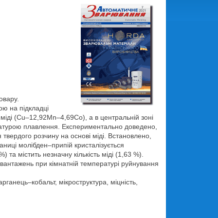
овару.
ою на підкладці
міді (Cu–12,92Mn–4,69Co), а в центральній зоні
ературою плавлення. Експериментально доведено,
твердого розчину на основі міді. Встановлено,
аниці молібден–припій кристалізується
та містить незначну кількість міді (1,63 %).
вантажень при кімнатній температурі руйнування
ганець–кобальт, мікроструктура, міцність,