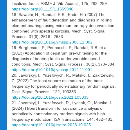
localized faults. ASME J. Vib. Acoust., 125, 282–289.
https://doi.org/10.1115/1.1569940
18. Sawalhi, N., Randall, R.B., Endo, H. (2007) The
enhancement of fault detection and diagnosis in rolling
element bearings using minimum entropy deconvolution
combined with spectral kurtosis. Mech. Syst. Signal
Process, 31(6), 2616– 2633.
https://doi.org/10.1016/j.ymssp.2006.12.002
19. Borghesani, P., Pennacchi, P., Randall, R.B. et al.
(2013) Application of cepstrum pre-whitening for the
diagnosis of bearing faults under variable speed
conditions. Mech. Syst. Signal Process., 36(2), 370–384.
https://doi.org/10.1016/j.ymssp.2012.11.001
20. Javorskyj, I., Yuzefovych, R., Matsko, I., Zakrzewski,
Z. (2022) The least square estimation of the basic
frequency for periodically non-stationary random signals.
Digit. Signal Process., 122, 103333.
https://doi.org/10.1016/j.dsp.2021.103333
21. Javorskyj, I., Yuzefovych, R., Lychak, O., Matsko, I.
(2024) Hilbert transform for covariance analysis of
periodically nonstationary random signals with high-
frequency modulation. ISA Transactions, 144, 452–481.
https://doi.org/10.1016/j.isatra.2023.10.025