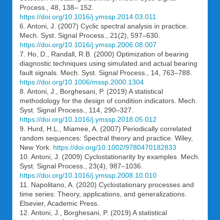
Process., 48, 138– 152.
https://doi.org/10.1016/j.ymssp.2014.03.011
6. Antoni, J. (2007) Cyclic spectral analysis in practice.
Mech. Syst. Signal Process., 21(2), 597–630.
https://doi.org/10.1016/j.ymssp.2006.08.007
7. Ho, D., Randall, R.B. (2000) Optimization of bearing
diagnostic techniques using simulated and actual bearing
fault signals. Mech. Syst. Signal Process., 14, 763–788.
https://doi.org/10.1006/mssp.2000.1304
8. Antoni, J., Borghesani, P. (2019) A statistical
methodology for the design of condition indicators. Mech.
Syst. Signal Process., 114, 290–327.
https://doi.org/10.1016/j.ymssp.2018.05.012
9. Hurd, H.L., Miamee, A. (2007) Periodically correlated
random sequences: Spectral theory and practice. Wiley,
New York.
https://doi.org/10.1002/9780470182833
10. Antoni, J. (2009) Cyclostationarity by examples. Mech.
Syst. Signal Process., 23(4), 987–1036.
https://doi.org/10.1016/j.ymssp.2008.10.010
11. Napolitano, A. (2020) Cyclostationary processes and
time series: Theory, applications, and generalizations.
Elsevier, Academic Press.
12. Antoni, J., Borghesani, P. (2019) A statistical