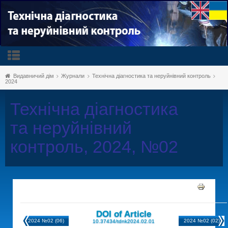
Видавничий дім
Журнали
Технічна діагностика та неруйнівний контроль
2024
Технічна діагностика
та неруйнівний
контроль, 2024, №02
DOI of Article
2024 №02 (06)
2024 №02 (02)
10.37434/tdnk2024.02.01