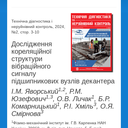
Технічна діагностика і
неруйнівний контроль, 2024,
№2, стор. 3-10
Дослідження
кореляційної
структури
вібраційного
сигналу
підшипникових вузлів декантера
1,2
І.М. Яворський
, Р.М.
1,3
1
Юзефович
, О.В. Личак
, Б.Р.
1
3
Комарницький
, Р.І. Хміль
, О.Я.
3
Смірнова
1
Фізико-механічний інститут ім. Г.В. Карпенка НАН