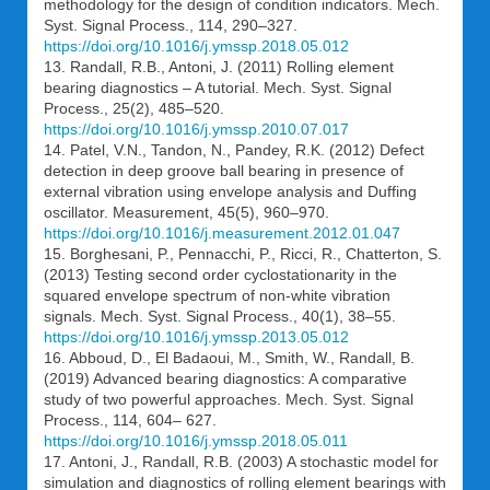
methodology for the design of condition indicators. Mech.
Syst. Signal Process., 114, 290–327.
https://doi.org/10.1016/j.ymssp.2018.05.012
13. Randall, R.B., Antoni, J. (2011) Rolling element
bearing diagnostics – A tutorial. Mech. Syst. Signal
Process., 25(2), 485–520.
https://doi.org/10.1016/j.ymssp.2010.07.017
14. Patel, V.N., Tandon, N., Pandey, R.K. (2012) Defect
detection in deep groove ball bearing in presence of
external vibration using envelope analysis and Duffing
oscillator. Measurement, 45(5), 960–970.
https://doi.org/10.1016/j.measurement.2012.01.047
15. Borghesani, P., Pennacchi, P., Ricci, R., Chatterton, S.
(2013) Testing second order cyclostationarity in the
squared envelope spectrum of non-white vibration
signals. Mech. Syst. Signal Process., 40(1), 38–55.
https://doi.org/10.1016/j.ymssp.2013.05.012
16. Abboud, D., El Badaoui, M., Smith, W., Randall, B.
(2019) Advanced bearing diagnostics: A comparative
study of two powerful approaches. Mech. Syst. Signal
Process., 114, 604– 627.
https://doi.org/10.1016/j.ymssp.2018.05.011
17. Antoni, J., Randall, R.B. (2003) A stochastic model for
simulation and diagnostics of rolling element bearings with