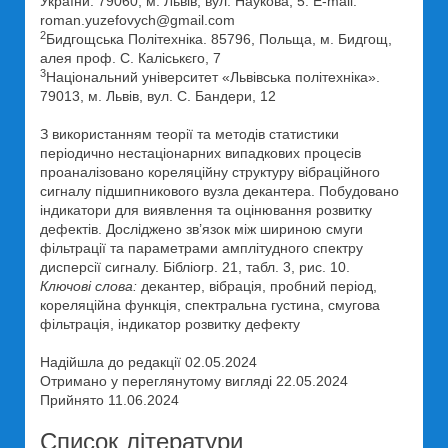
України. 79060, м. Львів, вул. Наукова, 5. Е-mail:
roman.yuzefovych@gmail.com
2
Бидгощська Політехніка. 85796, Польща, м. Бидгощ,
алея проф. С. Каліськєго, 7
3
Національний університет «Львівська політехніка».
79013, м. Львів, вул. С. Бандери, 12
З використанням теорії та методів статистики
періодично нестаціонарних випадкових процесів
проаналізовано кореляційну структуру вібраційного
сигналу підшипникового вузла декантера. Побудовано
індикатори для виявлення та оцінювання розвитку
дефектів. Досліджено зв’язок між шириною смуги
фільтрації та параметрами амплітудного спектру
дисперсії сигналу. Бібліогр. 21, табл. 3, рис. 10.
Ключові слова:
декантер, вібрація, пробний період,
кореляційна функція, спектральна густина, смугова
фільтрація, індикатор розвитку дефекту
Надійшла до редакції 02.05.2024
Отримано у переглянутому вигляді 22.05.2024
Прийнято 11.06.2024
Список літератури