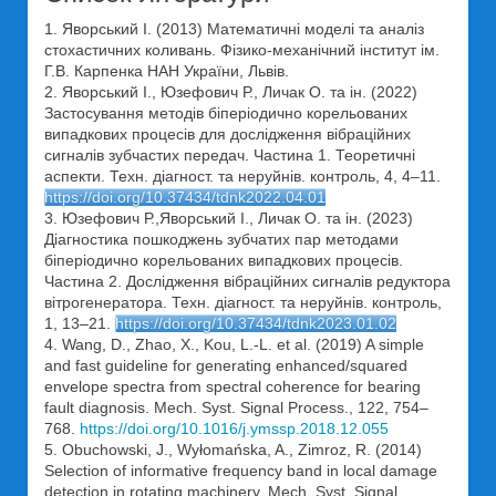
1. Яворський I. (2013) Математичні моделі та аналіз
стохастичних коливань. Фізико-механічний інститут ім.
Г.В. Карпенка НАН України, Львів.
2. Яворський І., Юзефович Р., Личак О. та ін. (2022)
Застосування методів біперіодично корельованих
випадкових процесів для дослідження вібраційних
сигналів зубчастих передач. Частина 1. Теоретичні
аспекти. Техн. діагност. та неруйнів. контроль, 4, 4–11.
https://doi.org/10.37434/tdnk2022.04.01
3. Юзефович Р.,Яворський І., Личак О. та ін. (2023)
Діагностика пошкоджень зубчатих пар методами
біперіодично корельованих випадкових процесів.
Частина 2. Дослідження вібраційних сигналів редуктора
вітрогенератора. Техн. діагност. та неруйнів. контроль,
1, 13–21.
https://doi.org/10.37434/tdnk2023.01.02
4. Wang, D., Zhao, X., Kou, L.-L. et al. (2019) A simple
and fast guideline for generating enhanced/squared
envelope spectra from spectral coherence for bearing
fault diagnosis. Mech. Syst. Signal Process., 122, 754–
768.
https://doi.org/10.1016/j.ymssp.2018.12.055
5. Obuchowski, J., Wyłomańska, A., Zimroz, R. (2014)
Selection of informative frequency band in local damage
detection in rotating machinery. Mech. Syst. Signal