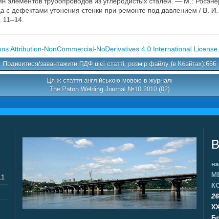
 элементов трубопроводов из углеродистых сталей. — М.: Росэнер
с дефектами утонения стенки при ремонте под давлением / В. И. Ма
. 11–14.
s Attribution-NonCommercial-NoDerivatives 4.0 International License
Подивитися/завантажити ПДФ цієї статті, розмір файлу (в Кбайтах):666
Ця ж стаття англійською мовою в журналі
The Paton Welding Journal №10 2010 (02)
В
на
М
11
К
26
X
Бр