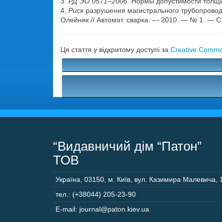
3.
РД ЭО 0571–2006.
Нормы допустимости толщин
4.
Риск
разрушения магистрального трубопровода 
Олейник // Автомат. сварка. — 2010. — № 1. — С
Ця стаття у відкритому доступі за
Creative Common
“Видавничий дім “Патон”
ТОВ
Україна
,
03150
,
м. Київ,
вул. Казимира Малевича, 
тел.: (+38044) 205-23-90
E-mail: journal@paton.kiev.ua