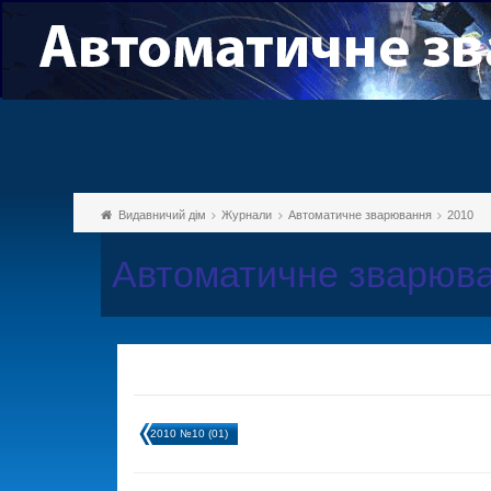
Видавничий дім
Журнали
Автоматичне зварювання
2010
Автоматичне зварюва
2010 №10 (01)