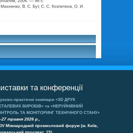
гоатом, 2006. — 98 с.
хненко, В. С. Бут, С. С. Козлитина, О. И.
.
иставки та конференції
уково-практичні семінари
«3D ДРУК
ЕТАЛЕВИХ ВИРОБІВ»
та
«НЕРУЙНІВНИЙ
ОНТРОЛЬ ТА МОНІТОРИНГ ТЕХНІЧНОГО СТАНУ»
-27 травня 2026 р.,
XIV Міжнародний промисловий форум (м. Київ,
оварський проспект, 15)