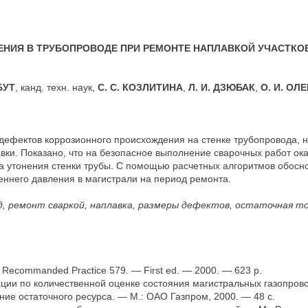
НИЯ В ТРУБОПРОВОДЕ ПРИ РЕМОНТЕ НАПЛАВКОЙ УЧАСТКО
 БУТ
, канд. техн. наук,
С. С. КОЗЛИТИНА
,
Л. И. ДЗЮБАК
,
О. И. ОЛ
ефектов коррозионного происхождения на стенке трубопровода, 
вки. Показано, что на безопасное выполнение сварочных работ ок
а утонения стенки трубы. С помощью расчетных алгоритмов обосн
еннего давления в магистрали на период ремонта.
д, ремонт сваркой, наплавка, размеры дефектов, остаточная 
te. Recommanded Practice 579. — First ed. — 2000. — 623 p.
ции по количественной оценке состояния магистральных газопров
ие остаточного ресурса. — М.: ОАО Газпром, 2000. — 48 с.