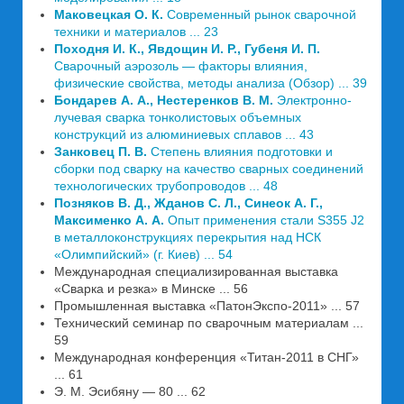
Маковецкая О. К.
Современный рынок сварочной
техники и материалов ... 23
Походня И. К., Явдощин И. Р., Губеня И. П.
Сварочный аэрозоль — факторы влияния,
физические свойства, методы анализа (Обзор) ... 39
Бондарев А. А., Нестеренков В. М.
Электронно-
лучевая сварка тонколистовых объемных
конструкций из алюминиевых сплавов ... 43
Занковец П. В.
Степень влияния подготовки и
сборки под сварку на качество сварных соединений
технологических трубопроводов ... 48
Позняков В. Д., Жданов С. Л., Синеок А. Г.,
Максименко А. А.
Опыт применения стали S355 J2
в металлоконструкциях перекрытия над НСК
«Олимпийский» (г. Киев) ... 54
Международная специализированная выставка
«Сварка и резка» в Минске ... 56
Промышленная выставка «ПатонЭкспо-2011» ... 57
Технический семинар по сварочным материалам ...
59
Международная конференция «Титан-2011 в СНГ»
... 61
Э. М. Эсибяну — 80 ... 62