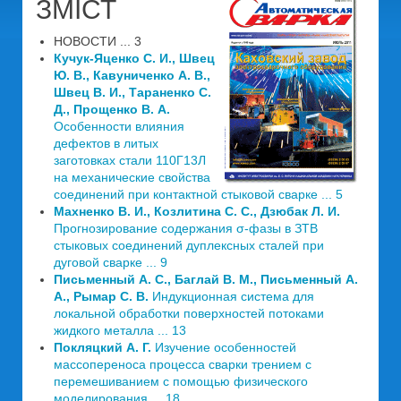
ЗМІСТ
НОВОСТИ ... 3
Кучук-Яценко С. И., Швец
Ю. В., Кавуниченко А. В.,
Швец В. И., Тараненко С.
Д., Прощенко В. А.
Особенности влияния
дефектов в литых
заготовках стали 110Г13Л
на механические свойства
соединений при контактной стыковой сварке ... 5
Махненко В. И., Козлитина С. С., Дзюбак Л. И.
Прогнозирование содержания σ-фазы в ЗТВ
стыковых соединений дуплексных сталей при
дуговой сварке ... 9
Письменный А. С., Баглай В. М., Письменный А.
А., Рымар С. В.
Индукционная система для
локальной обработки поверхностей потоками
жидкого металла ... 13
Покляцкий А. Г.
Изучение особенностей
массопереноса процесса сварки трением с
перемешиванием с помощью физического
моделирования ... 18