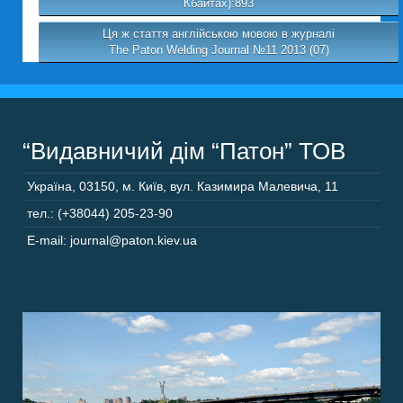
Кбайтах):893
Ця ж стаття англійською мовою в журналі
The Paton Welding Journal №11 2013 (07)
“Видавничий дім “Патон” ТОВ
Україна
,
03150
,
м. Київ,
вул. Казимира Малевича, 11
тел.: (+38044) 205-23-90
E-mail: journal@paton.kiev.ua