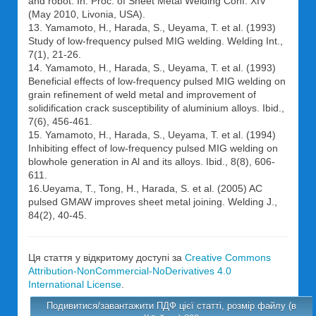
and robot. In: Proc. of Sheet Metal Welding Conf. XIV
(May 2010, Livonia, USA).
13. Yamamoto, H., Harada, S., Ueyama, T. et al. (1993)
Study of low-frequency pulsed MIG welding. Welding Int.,
7(1), 21-26.
14. Yamamoto, H., Harada, S., Ueyama, T. et al. (1993)
Beneficial effects of low-frequency pulsed MIG welding on
grain refinement of weld metal and improvement of
solidification crack susceptibility of aluminium alloys. Ibid.,
7(6), 456-461.
15. Yamamoto, H., Harada, S., Ueyama, T. et al. (1994)
Inhibiting effect of low-frequency pulsed MIG welding on
blowhole generation in Al and its alloys. Ibid., 8(8), 606-
611.
16.Ueyama, T., Tong, H., Harada, S. et al. (2005) AC
pulsed GMAW improves sheet metal joining. Welding J.,
84(2), 40-45.
Ця стаття у відкритому доступі за
Creative Commons
Attribution-NonCommercial-NoDerivatives 4.0
International License
.
Подивитися/завантажити ПДФ цієї статті, розмір файлу (в