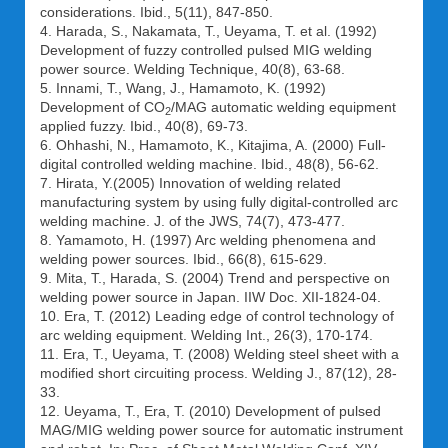
considerations. Ibid., 5(11), 847-850.
4. Harada, S., Nakamata, T., Ueyama, T. et al. (1992)
Development of fuzzy controlled pulsed MIG welding
power source. Welding Technique, 40(8), 63-68.
5. Innami, T., Wang, J., Hamamoto, K. (1992)
Development of CO
/MAG automatic welding equipment
2
applied fuzzy. Ibid., 40(8), 69-73.
6. Ohhashi, N., Hamamoto, K., Kitajima, A. (2000) Full-
digital controlled welding machine. Ibid., 48(8), 56-62.
7. Hirata, Y.(2005) Innovation of welding related
manufacturing system by using fully digital-controlled arc
welding machine. J. of the JWS, 74(7), 473-477.
8. Yamamoto, H. (1997) Arc welding phenomena and
welding power sources. Ibid., 66(8), 615-629.
9. Mita, T., Harada, S. (2004) Trend and perspective on
welding power source in Japan. IIW Doc. XII-1824-04.
10. Era, T. (2012) Leading edge of control technology of
arc welding equipment. Welding Int., 26(3), 170-174.
11. Era, T., Ueyama, T. (2008) Welding steel sheet with a
modified short circuiting process. Welding J., 87(12), 28-
33.
12. Ueyama, T., Era, T. (2010) Development of pulsed
MAG/MIG welding power source for automatic instrument