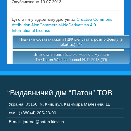
Опубликовано 10.07.2013
Ця стаття у відкритому доступі за
Creative Commons
Attribution-NonCommercial-NoDerivatives 4.0
International License
.
Подивитися/завантажити ПДФ цієї статті, розмір файлу (в
Кбайтах):842
Ця ж стаття англійською мовою в журналі
The Paton Welding Journal №11 2013 (09)
“Видавничий дім “Патон” ТОВ
Україна
,
03150
,
м. Київ,
вул. Казимира Малевича, 11
тел.: (+38044) 205-23-90
E-mail: journal@paton.kiev.ua