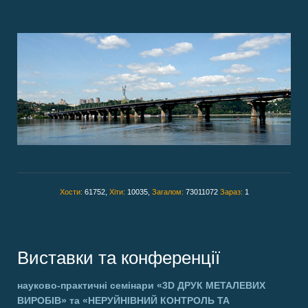
Хости:
61752,
Хіти:
10035,
Загалом:
73011072
Зараз:
1
Виставки та конференції
науково-практичні семінари
«3D ДРУК МЕТАЛЕВИХ
ВИРОБІВ»
та
«НЕРУЙНІВНИЙ КОНТРОЛЬ ТА