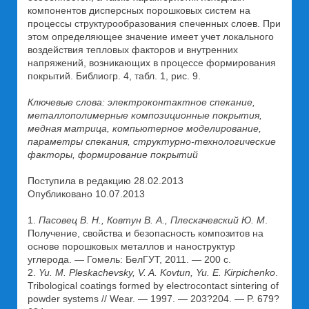
компонентов дисперсных порошковых систем на
процессы структурообразования спеченных слоев. При
этом определяющее значение имеет учет локального
воздействия тепловых факторов и внутренних
напряжений, возникающих в процессе формирования
покрытий. Библиогр. 4, табл. 1, рис. 9.
Ключевые слова: электроконтактное спекание,
металлополимерные композиционные покрытия,
медная матрица, компьютерное моделирование,
параметры спекания, структурно-технологические
факторы, формирование покрытий
Поступила в редакцию 28.02.2013
Опубликовано 10.07.2013
1.
Пасовец В. Н.
,
Ковтун В. А.
,
Плескачевский Ю. М
.
Получение, свойства и безопасность композитов на
основе порошковых металлов и наноструктур
углерода. — Гомель: БелГУТ, 2011. — 200 с.
2.
Yu. M. Pleskachevsky, V. A. Kovtun, Yu. E. Kirpichenko
.
Tribological coatings formed by electrocontact sintering of
powder systems // Wear. — 1997. — 203?204. — P. 679?