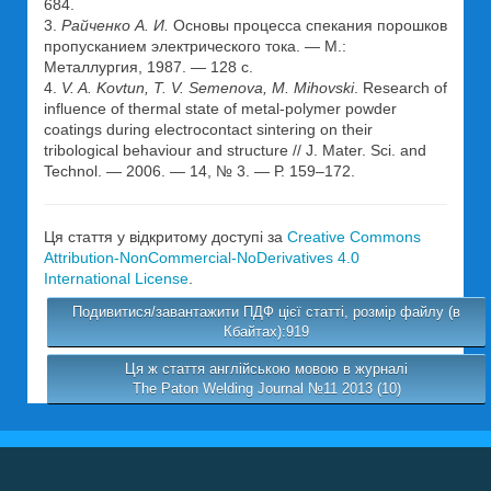
684.
3.
Райченко А. И.
Основы процесса спекания порошков
пропусканием электрического тока. — М.:
Металлургия, 1987. — 128 с.
4.
V. A. Kovtun, T. V. Semenova, M. Mihovski
. Research of
influence of thermal state of metal-polymer powder
coatings during electrocontact sintering on their
tribological behaviour and structure // J. Mater. Sci. and
Technol. — 2006. — 14, № 3. — Р. 159–172.
Ця стаття у відкритому доступі за
Creative Commons
Attribution-NonCommercial-NoDerivatives 4.0
International License
.
Подивитися/завантажити ПДФ цієї статті, розмір файлу (в
Кбайтах):919
Ця ж стаття англійською мовою в журналі
The Paton Welding Journal №11 2013 (10)