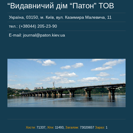
“Видавничий дім “Патон” ТОВ
Україна
,
03150
,
м. Київ,
вул. Казимира Малевича, 11
тел.: (+38044) 205-23-90
E-mail: journal@paton.kiev.ua
Хости:
71337,
Хіти:
11493,
Загалом:
73020657
Зараз:
1