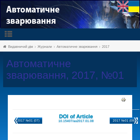
Видавничий дім
Журнали
Автоматичне зварювання
2017
Автоматичне
зварювання, 2017, №01
DOI of Article
2017 №01 (07)
2017 №01 (09)
10.15407/as2017.01.08