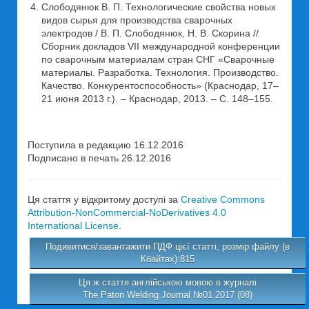
Слободянюк В. П. Технологические свойства новых
видов сырья для производства сварочных
электродов / В. П. Слободянюк, Н. В. Скорина //
Сборник докладов VII международной конференции
по сварочным материалам стран СНГ «Сварочные
материалы. Разработка. Технология. Производство.
Качество. Конкурентоспособность» (Краснодар, 17–
21 июня 2013 г.). – Краснодар, 2013. – С. 148–155.
Поступила в редакцию 16.12.2016
Подписано в печать 26.12.2016
Ця стаття у відкритому доступі за
Creative Commons
Attribution-NonCommercial-NoDerivatives 4.0
International License
.
Подивитися/завантажити ПДФ цієї статті, розмір файлу (в
Кбайтах):815
Ця ж стаття англійською мовою в журналі
The Paton Welding Journal №01 2017 (08)