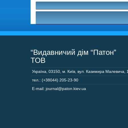
“Видавничий дім “Патон”
ТОВ
Україна
,
03150
,
м. Київ,
вул. Казимира Малевича, 
тел.: (+38044) 205-23-90
E-mail: journal@paton.kiev.ua