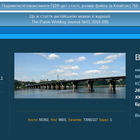
Подивитися/завантажити ПДФ цієї статті, розмір файлу (в Кбайтах):766
Ця ж стаття англійською мовою в журналі
The Paton Welding Journal №01 2018 (08)
В
на
М
11
К
26
X
Бр
Ви
Хости:
55392,
Хіти:
9603,
Загалом:
73092117
Зараз:
1