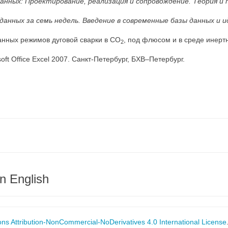
анных: Проектирование, реализация и сопровождение. Теория и
 данных за семь недель. Введение в современные базы данных и
данных режимов дуговой сварки в СО
, под флюсом и в среде инерт
2
soft Office Excel 2007. Санкт-Петербург, БХВ–Петербург.
n English
s Attribution-NonCommercial-NoDerivatives 4.0 International License