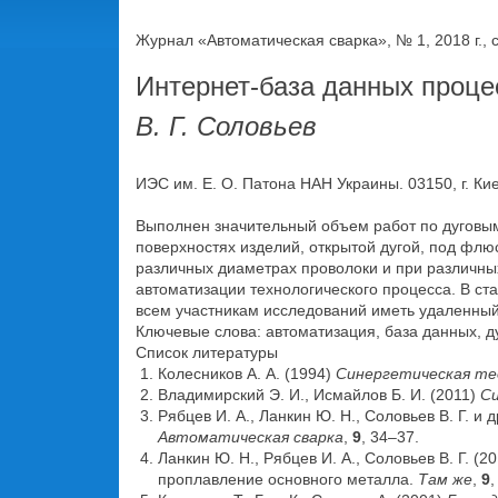
Журнал «Автоматическая сварка», № 1, 2018 г., с
Интернет-база данных проц
В. Г. Соловьев
ИЭС им. Е. О. Патона НАН Украины. 03150, г. Киев
Выполнен значительный объем работ по дуговы
поверхностях изделий, открытой дугой, под флю
различных диаметрах проволоки и при различны
автоматизации технологического процесса. В ст
всем участникам исследований иметь удаленный д
Ключевые слова: автоматизация, база данных, д
Список литературы
Колесников А. А. (1994)
Синергетическая те
Владимирский Э. И., Исмайлов Б. И. (2011)
Си
Рябцев И. А., Ланкин Ю. Н., Соловьев В. Г.
Автоматическая сварка
,
9
, 34–37.
Ланкин Ю. Н., Рябцев И. А., Соловьев В. Г. 
проплавление основного металла.
Там же
,
9
,