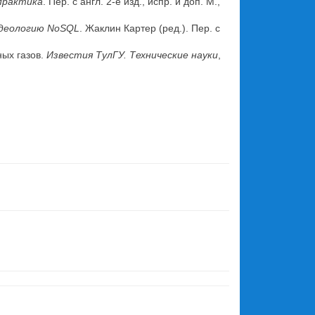
 практика
. Пер. с англ. 2-е изд., испр. и доп. М.,
 идеологию NoSQL
. Жаклин Картер (ред.). Пер. с
ных газов.
Известия ТулГУ. Технические науки
,
.