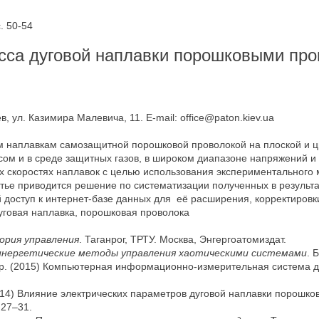
. 50-54
есса дуговой наплавки порошковыми пр
, ул. Казимира Малевича, 11. E-mail: office@paton.kiev.ua
м наплавкам самозащитной порошковой проволокой на плоской и 
сом и в среде защитных газов, в широком диапазоне напряжений и т
х скоростях наплавок с целью использования экспериментального 
атье приводится решение по систематизации полученных в результ
оступ к интернет-базе данных для её расширения, корректировки и
уговая наплавка, порошковая проволока
ория управления
. Таганрог, ТРТУ. Москва, Энгергоатомиздат.
нергетические методы управления хаотическими системами
. 
 и др. (2015) Компьютерная информационно-измерительная система 
(2014) Влияние электрических параметров дуговой наплавки порошко
 27–31.