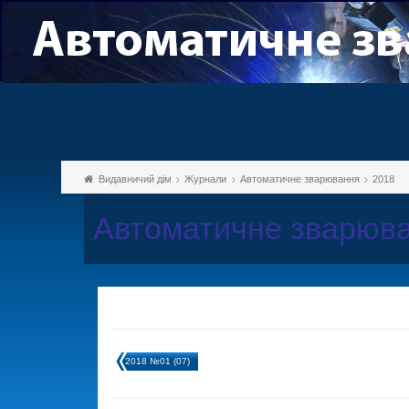
Видавничий дім
Журнали
Автоматичне зварювання
2018
Автоматичне зварюва
2018 №01 (07)