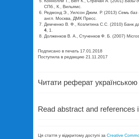
Коннолли Т., Бегг К., Страчан А. (2001)
Базы д
СПб., К., Вильямс.
Редмонд Э., Уилсон Джим. Р. (2013)
Семь баз
англ. Москва, ДМК Пресс.
Демченко В. Ф., Козлитина С.С. (2010) Банк 
4
, 1.
Долженков В. А., Стученков Ф. Б. (2007) Micro
Подписано в печать 17.01.2018
Поступила в редакцию 21.11.2017
Читати реферат українською
Read abstract and references i
Ця стаття у відкритому доступі за
Creative Common