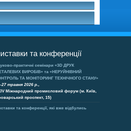
иставки та конференції
уково-практичні семінари
«3D ДРУК
ЕТАЛЕВИХ ВИРОБІВ»
та
«НЕРУЙНІВНИЙ
ОНТРОЛЬ ТА МОНІТОРИНГ ТЕХНІЧНОГО СТАНУ»
-27 травня 2026 р.,
XIV Міжнародний промисловий форум (м. Київ,
оварський проспект, 15)
ставки та конференції, які вже відбулись