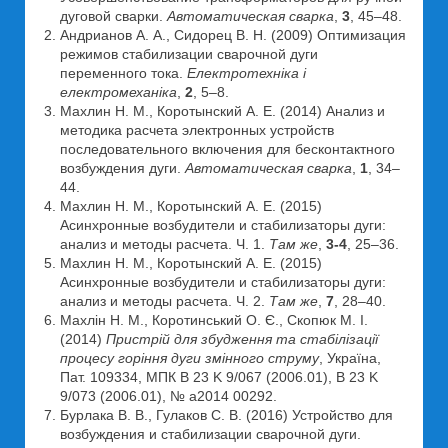
дуговой сварки.
Автоматическая сварка
,
3
, 45–48.
Андрианов А. А., Сидорец В. Н. (2009) Оптимизация
режимов стабилизации сварочной дуги
переменного тока.
Електротехніка і
електромеханіка
,
2
, 5–8.
Махлин Н. М., Коротынский А. Е. (2014) Анализ и
методика расчета электронных устройств
последовательного включения для бесконтактного
возбуждения дуги.
Автоматическая сварка
,
1
, 34–
44.
Махлин Н. М., Коротынский А. Е. (2015)
Асинхронные возбудители и стабилизаторы дуги:
анализ и методы расчета. Ч. 1.
Там же
,
3-4
, 25–36.
Махлин Н. М., Коротынский А. Е. (2015)
Асинхронные возбудители и стабилизаторы дуги:
анализ и методы расчета. Ч. 2.
Там же
,
7
, 28–40.
Махлін Н. М., Коротинський О. Є., Скопюк М. І.
(2014)
Пристрій для збудження та стабілізації
процесу горіння дуги змінного струму
, Україна,
Пат. 109334, МПК B 23 K 9/067 (2006.01), B 23 K
9/073 (2006.01), № а2014 00292.
Бурлака В. В., Гулаков С. В. (2016) Устройство для
возбуждения и стабилизации сварочной дуги.