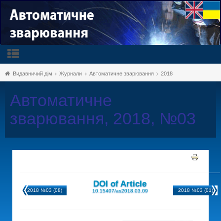
Видавничий дім
Журнали
Автоматичне зварювання
2018
Автоматичне
зварювання, 2018, №03
DOI of Article
2018 №03 (08)
2018 №03 (01)
10.15407/as2018.03.09