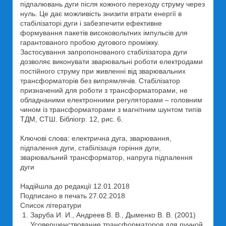
підпалювань дуги після кожного переходу струму через
нуль. Це дає можливість знизити втрати енергії в
стабілізаторі дуги і забезпечити ефективне
формування пакетів високовольтних імпульсів для
гарантованого пробою дугового проміжку.
Застосування запропонованого стабілізатора дуги
дозволяє виконувати зварювальні роботи електродами
постійного струму при живленні від зварювальних
трансформаторів без випрямлячів. Стабілізатор
призначений для роботи з трансформаторами, не
обладнаними електронними регуляторами – головним
чином із трансформаторами з магнітним шунтом типів
ТДМ, СТШ. Бібліогр. 12, рис. 6.
Ключові слова: електрична дуга, зварювання,
підпалення дуги, стабілізація горіння дуги,
зварювальний трансформатор, напруга підпалення
дуги
Надійшла до редакції 12.01.2018
Подписано в печать 27.02.2018
Список літератури
Заруба И. И., Андреев В. В., Дыменко В. В. (2001)
Усовершенствование трансформаторов для ручной