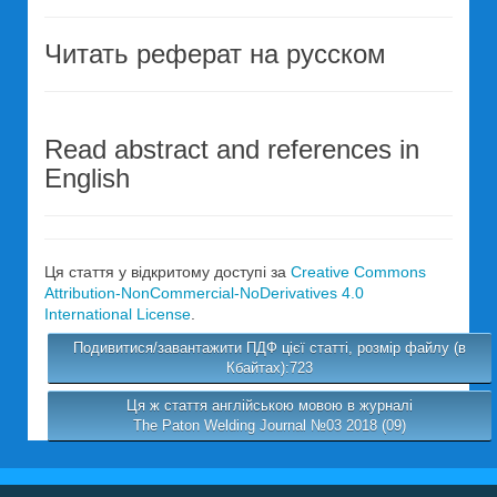
Читать реферат на русском
Read abstract and references in
English
Ця стаття у відкритому доступі за
Creative Commons
Attribution-NonCommercial-NoDerivatives 4.0
International License
.
Подивитися/завантажити ПДФ цієї статті, розмір файлу (в
Кбайтах):723
Ця ж стаття англійською мовою в журналі
The Paton Welding Journal №03 2018 (09)