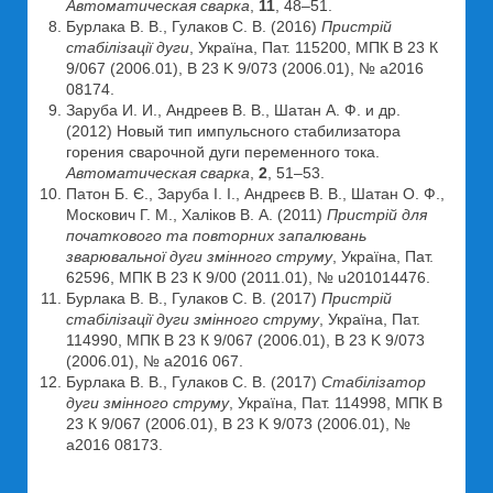
Автоматическая сварка
,
11
, 48–51.
Бурлака В. В., Гулаков С. В. (2016)
Пристрій
стабілізації дуги
, Украïна, Пат. 115200, МПК В 23 К
9/067 (2006.01), B 23 K 9/073 (2006.01), № а2016
08174.
Заруба И. И., Андреев В. В., Шатан А. Ф. и др.
(2012) Новый тип импульсного стабилизатора
горения сварочной дуги переменного тока.
Автоматическая сварка
,
2
, 51–53.
Патон Б. Є., Заруба І. І., Андреєв В. В., Шатан О. Ф.,
Москович Г. М., Халіков В. А. (2011)
Пристрій для
початкового та повторних запалювань
зварювальної дуги змінного струму
, Україна, Пат.
62596, МПК В 23 К 9/00 (2011.01), № u201014476.
Бурлака В. В., Гулаков С. В. (2017)
Пристрій
стабілізації дуги змінного струму
, Украïна, Пат.
114990, МПК В 23 К 9/067 (2006.01), B 23 K 9/073
(2006.01), № а2016 067.
Бурлака В. В., Гулаков С. В. (2017)
Стабілізатор
дуги змінного струму
, Украïна, Пат. 114998, МПК В
23 К 9/067 (2006.01), B 23 K 9/073 (2006.01), №
а2016 08173.