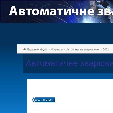
Видавничий дім
Журнали
Автоматичне зварювання
2021
Автоматичне зварюва
2021 №09 (08)