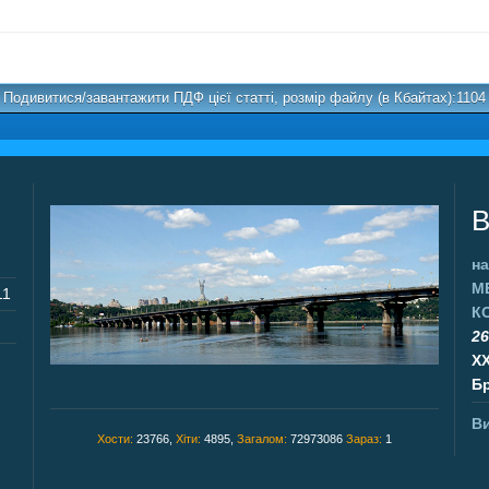
Подивитися/завантажити ПДФ цієї статті, розмір файлу (в Кбайтах):1104
В
на
М
11
К
26
X
Бр
Ви
Хости:
23766,
Хіти:
4895,
Загалом:
72973086
Зараз:
1