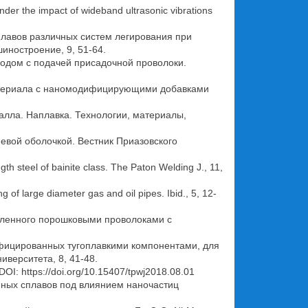
under the impact of wideband ultrasonic vibrations
лавов различных систем легирования при
иностроение, 9, 51-64.
тродом с подачей присадочной проволоки.
 материала с наномодифицирующими добавками
алла. Наплавка. Технологии, материалы,
евой оболочкой. Вестник Приазовского
th steel of bainite class. The Paton Welding J., 11,
 of large diameter gas and oil pipes. Ibid., 5, 12-
лавленного порошковыми проволоками с
дифицированных тугоплавкими компонентами, для
иверситета, 8, 41-48.
. DOI: https://doi.org/10.15407/tpwj2018.08.01
енных сплавов под влиянием наночастиц