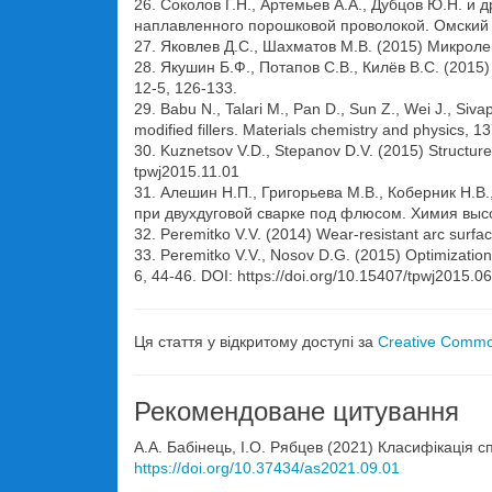
26. Соколов Г.Н., Артемьев А.А., Дубцов Ю.Н. и 
наплавленного порошковой проволокой. Омский н
27. Яковлев Д.С., Шахматов М.В. (2015) Микрол
28. Якушин Б.Ф., Потапов С.В., Килёв В.С. (20
12-5, 126-133.
29. Babu N., Talari M., Pan D., Sun Z., Wei J., Si
modified fillers. Materials chemistry and physics, 1
30. Kuznetsov V.D., Stepanov D.V. (2015) Structure
tpwj2015.11.01
31. Алешин Н.П., Григорьева М.В., Коберник Н
при двухдуговой сварке под флюсом. Химия высок
32. Peremitko V.V. (2014) Wear-resistant arc surfac
33. Peremitko V.V., Nosov D.G. (2015) Optimization 
6, 44-46. DOI: https://doi.org/10.15407/tpwj2015.0
Ця стаття у відкритому доступі за
Creative Common
Рекомендоване цитування
А.А. Бабінець, І.О. Рябцев (2021) Класифікація
https://doi.org/10.37434/as2021.09.01