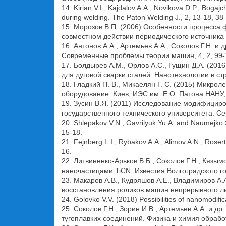
14. Kirian V.I., Kajdalov A.A., Novikova D.P., Boga
during welding. The Paton Welding J., 2, 13-18, 38
15. Морозов В.П. (2006) Особенности процесса
совместном действии периодического источника
16. Антонов А.А., Артемьев А.А., Соколов Г.Н. 
Современные проблемы теории машин, 4, 2, 99-
17. Болдырев А.М., Орлов А.С., Гущин Д.А. (2
для дуговой сварки сталей. Нанотехнологии в стр
18. Гладкий П. В., Микаелян Г. С. (2015) Микр
оборудование. Киев, ИЭС им. Е.О. Патона НАНУ,
19. Зусин В.Я. (2011) Исследование модифицир
государственного технического университета. Се
20. Shlepakov V.N., Gavrilyuk Yu.A. and Naumejko S.
15-18.
21. Fejnberg L.I., Rybakov A.A., Alimov A.N., Rosert
16.
22. Литвиненко-Арьков В.Б., Соколов Г.Н., Кязы
наночастицами TiCN. Известия Волгоградского го
23. Макаров А.В., Кудряшов А.Е., Владимиров А
восстановления роликов машин непрерывного лить
24. Golovko V.V. (2018) Possibilities of nanomodific
25. Соколов Г.Н., Зорин И.В., Артемьев А.А. и 
тугоплавких соединений. Физика и химия обработ