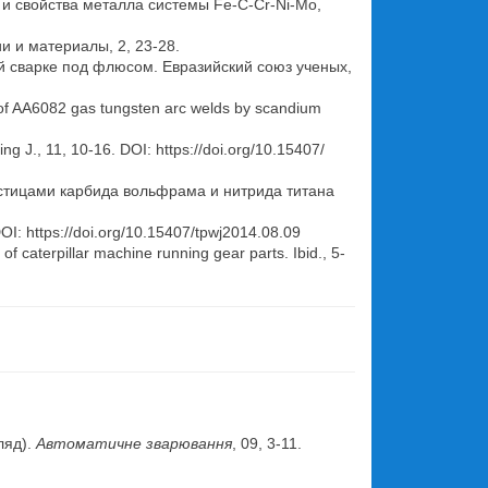
у и свойства металла системы Fe-C-Cr-Ni-Mo,
и и материалы, 2, 23-28.
й сварке под флюсом. Евразийский союз ученых,
nt of AA6082 gas tungsten arc welds by scandium
g J., 11, 10-16. DOI: https://doi.org/10.15407/
астицами карбида вольфрама и нитрида титана
DOI: https://doi.org/10.15407/tpwj2014.08.09
f caterpillar machine running gear parts. Ibid., 5-
.
ляд).
Автоматичне зварювання
, 09, 3-11.