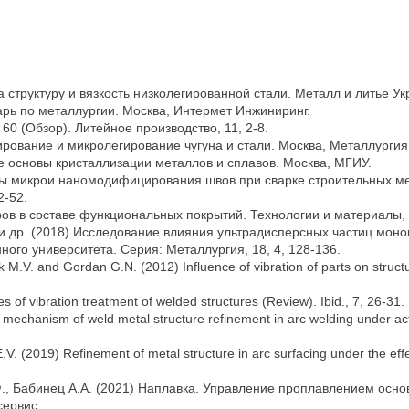
а структуру и вязкость низколегированной стали. Металл и литье Укр
арь по металлургии. Москва, Интермет Инжиниринг.
 60 (Обзор). Литейное производство, 11, 2-8.
ирование и микролегирование чугуна и стали. Москва, Металлургия
ие основы кристаллизации металлов и сплавов. Москва, МГИУ.
емы микрои наномодифицирования швов при сварке строительных ме
2-52.
ов в составе функциональных покрытий. Технологии и материалы, 2
 и др. (2018) Исследование влияния ультрадисперсных частиц мон
ого университета. Серия: Металлургия, 18, 4, 128-136.
k M.V. and Gordan G.N. (2012) Influence of vibration of parts on struct
s of vibration treatment of welded structures (Review). Ibid., 7, 26-31
chanism of weld metal structure refinement in arc welding under actio
(2019) Refinement of metal structure in arc surfacing under the effect 
Е.Ф., Бабинец А.А. (2021) Наплавка. Управление проплавлением о
сервис.