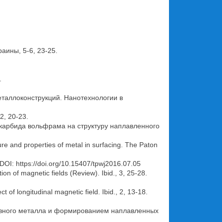
аины, 5-6, 23-25.
.
таллоконструкций. Нанотехнологии в
, 20-23.
окарбида вольфрама на структуру наплавленного
ure and properties of metal in surfacing. The Paton
. DOI: https://doi.org/10.15407/tpwj2016.07.05
n of magnetic fields (Review). Ibid., 3, 25-28.
of longitudinal magnetic field. Ibid., 2, 13-18.
сновного металла и формированием наплавленных