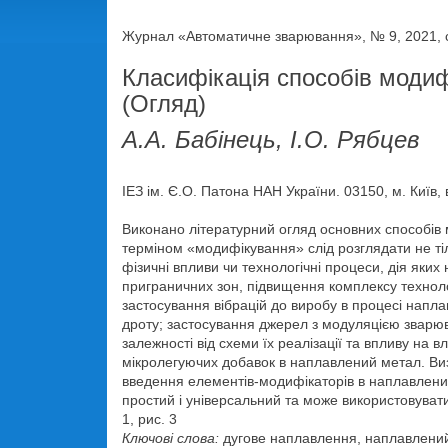
Журнал «Автоматичне зварювання», № 9, 2021, с
Класифікація способів модиф
(Огляд)
А.А. Бабінець, І.О. Рябцев
ІЕЗ ім. Є.О. Патона НАН України. 03150, м. Київ, 
Виконано літературний огляд основних способів 
терміном «модифікування» слід розглядати не тіл
фізичні впливи чи технологічні процеси, дія яки
приграничних зон, підвищення комплексу технолог
застосування вібрацій до виробу в процесі напл
дроту; застосування джерел з модуляцією зварюв
залежності від схеми їх реалізації та впливу на
мікролегуючих добавок в наплавлений метал. Виз
введення елементів-модифікаторів в наплавлений
простий і універсальний та може використовуват
1, рис. 3
Ключові слова:
дугове наплавлення, наплавлений 