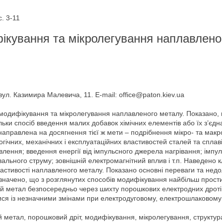
. 3-11
ікування та мікролегування наплавлено
вул. Казимира Малевича, 11. E-mail: office@paton.kiev.ua
модифікування та мікролегування наплавленого металу. Показано, що
ьки спосіб введення малих добавок хімічних елементів або їх з’єдн
х направлена на досягнення тієї ж мети – подрібнення мікро- та ма
ічних, механічних і експлуатаційних властивостей сталей та сплав
авлення; введення енергії від імпульсного джерела нагрівання; імп
ального струму; зовнішній електромагнітний вплив і т.п. Наведено 
 властивості наплавленого металу. Показано основні переваги та нед
начено, що з розглянутих способів модифікування найбільш прости
 метал безпосередньо через шихту порошкових електродних дротів.
ися із незначними змінами при електродуговому, електрошлаковому т
метал, порошковий дріт, модифікування, мікролегування, структура