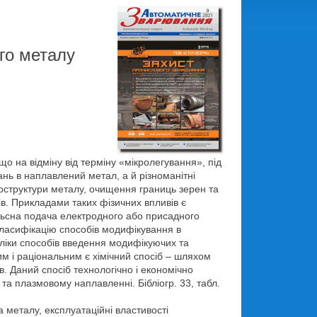
го металу
 на відміну від терміну «мікролегування», під
ань в наплавлений метал, а й різноманітні
кроструктури металу, очищення границь зерен та
ів. Прикладами таких фізичних впливів є
ульсна подача електродного або присадного
класифікацію способів модифікування в
оліки способів введення модифікуючих та
м і раціональним є хімічний спосіб – шляхом
 Даний спосіб технологічно і економічно
а плазмовому наплавленні. Бібліогр. 33, табл.
 металу, експлуатаційні властивості