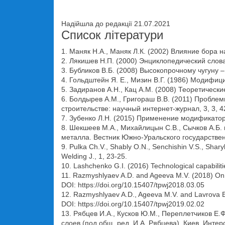
Надійшла до редакції 21.07.2021
Список літератури
1. Маняк Н.А., Маняк Л.К. (2002) Влияние бора н
2. Лякишев Н.П. (2000) Энциклопедический слов
3. Бубликов В.Б. (2008) Высокопрочному чугуну –
4. Гольдштейн Я. Е., Мизин В.Г. (1986) Модифиц
5. Задиранов А.Н., Кац А.М. (2008) Теоретическ
6. Болдырев А.М., Григораш В.В. (2011) Пробл
строительстве: научный интернет-журнал, 3, 3, 4
7. Зубенко Л.Н. (2015) Применение модификатор
8. Шекшеев М.А., Михайлицын С.В., Сычков А.Б.
металла. Вестник Южно-Уральского государственн
9. Pulka Ch.V., Shably O.N., Senchishin V.S., Shary
Welding J., 1, 23-25.
10. Lashchenko G.I. (2016) Technological capabilitie
11. Razmyshlyaev A.D. and Ageeva M.V. (2018) On me
DOI: https://doi.org/10.15407/tpwj2018.03.05
12. Razmyshlyaev A.D., Ageeva M.V. and Lavrova E.V. 
DOI: https://doi.org/10.15407/tpwj2019.02.02
13. Рябцев И.А., Кусков Ю.М., Переплетчиков 
слоев (под общ. ред. И.А. Рябцева). Киев, Интер