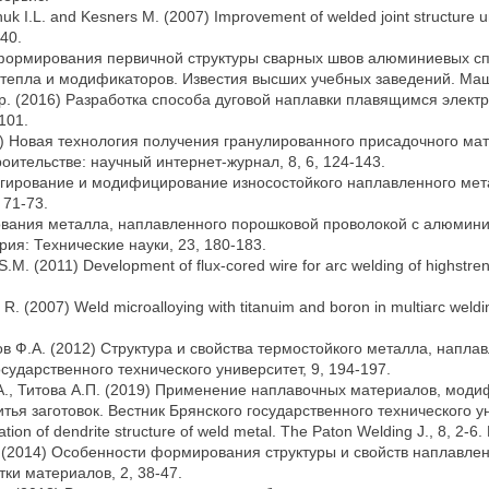
jchuk I.L. and Kesners M. (2007) Improvement of welded joint structure 
-40.
 формирования первичной структуры сварных швов алюминиевых сп
 тепла и модификаторов. Известия высших учебных заведений. Маш
и др. (2016) Разработка способа дуговой наплавки плавящимся элек
101.
016) Новая технология получения гранулированного присадочного
оительстве: научный интернет-журнал, 8, 6, 124-143.
олегирование и модифицирование износостойкого наплавленного мет
 71-73.
ования металла, наплавленного порошковой проволокой с алюмини
рия: Технические науки, 23, 180-183.
M. (2011) Development of flux-cored wire for arc welding of highstreng
 R. (2007) Weld microalloying with titanuim and boron in multiarc welding
мов Ф.А. (2012) Структура и свойства термостойкого металла, нап
сударственного технического университет, 9, 194-197.
.А., Титова А.П. (2019) Применение наплавочных материалов, мо
я заготовок. Вестник Брянского государственного технического ун
ation of dendrite structure of weld metal. The Paton Welding J., 8, 2-6
др. (2014) Особенности формирования структуры и свойств наплавл
ки материалов, 2, 38-47.