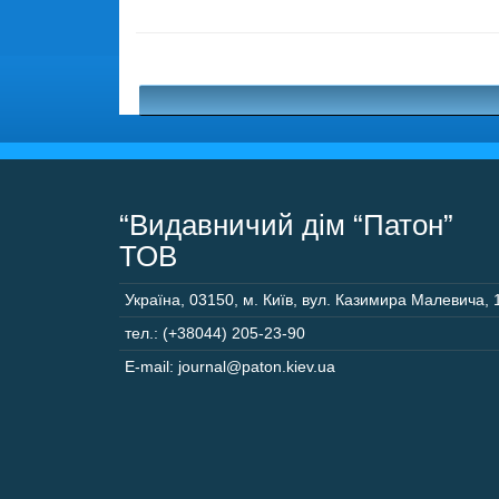
“Видавничий дім “Патон”
ТОВ
Україна
,
03150
,
м. Київ,
вул. Казимира Малевича, 
тел.: (+38044) 205-23-90
E-mail: journal@paton.kiev.ua