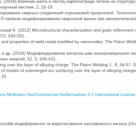
др. (2018) Влияние азота и частиц карбонитрида титана на структур
аучный вестник, 2, 15-19.
егирование сварных соединений порошковой проволокой. Технологи
15) О прямом модифицировании сварочной ванны при автоматическо
vaprasad K. (2012) Microstructural characterization and grain refineme
37/2, 543-551.
 and properties of weld metal modified by nanooxides. The Paton Weldin
.В., и др. (2018) Модифицирование металла шва наноразмерными ч
их энергий, 52, 5, 426-431.
ing over the layer of alloying charge. The Paton Welding J., 8, 54-57. 
of modes of submerged arc surfacing over the layer of alloying charge o
6.10
s Attribution-NonCommercial-NoDerivatives 4.0 International License
 способів модифікування та мікролегування наплавленого металу (Ог