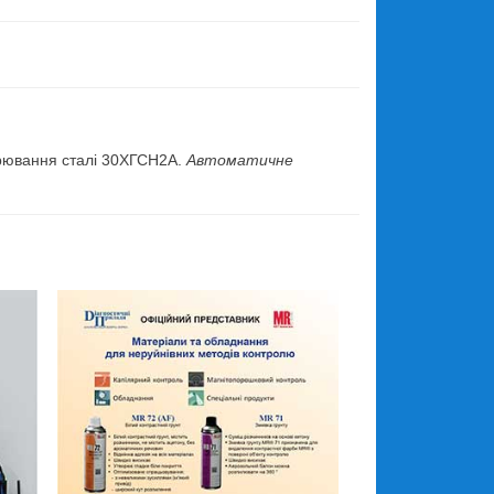
.
варювання сталі 30ХГСН2А.
Автоматичне