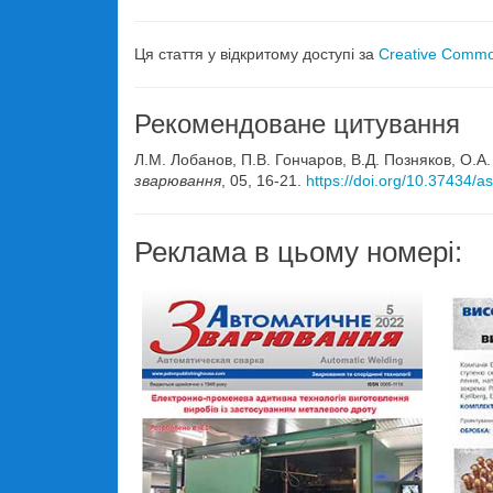
Ця стаття у відкритому доступі за
Creative Common
Рекомендоване цитування
Л.М. Лобанов, П.В. Гончаров, В.Д. Позняков, О.А
зварювання
, 05, 16-21.
https://doi.org/10.37434/
Реклама в цьому номері: