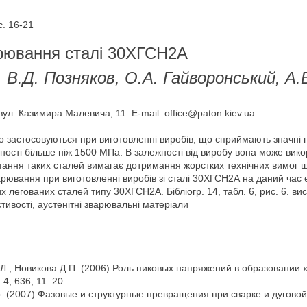
. 16-21
арювання сталі 30ХГСН2А
, В.Д. Позняков, О.А. Гайворонський, А.
вул. Казимира Малевича, 11. E-mail: office@paton.kiev.ua
о застосовуються при виготовленні виробів, що сприймають значні
ності більше ніж 1500 МПа. В залежності від виробу вона може вик
стання таких сталей вимагає дотримання жорстких технічних вимог щ
варювання при виготовленні виробів зі сталі 30ХГСН2А на даний час 
 легованих сталей типу 30ХГСН2А. Бібліогр. 14, табл. 6, рис. 6. ви
стивості, аустенітні зварювальні матеріали
Э.Л., Новикова Д.П. (2006) Роль пиковых напряжений в образовани
4, 636, 11–20.
 др. (2007) Фазовые и структурные превращения при сварке и дугов