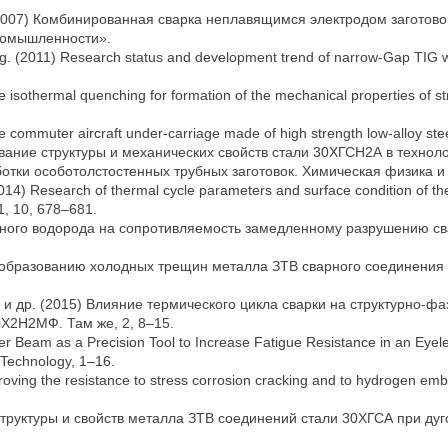
 (2007) Комбинированная сварка неплавящимся электродом заготово
ромышленности».
eng. (2011) Research status and development trend of narrow-Gap TIG 
he isothermal quenching for formation of the mechanical properties of 
 the commuter aircraft under-carriage made of high strength low-alloy st
дование структуры и механических свойств стали 30ХГСН2А в технол
ки особотолстостенных трубных заготовок. Химическая физика и м
2014) Research of thermal cycle parameters and surface condition of t
11, 10, 678–681.
нного водорода на сопротивляемость замедленному разрушению св
ь образованию холодных трещин металла ЗТВ сварного соединения 
.А. и др. (2015) Влияние термического цикла сварки на структурно
0Х2Н2МФ. Там же, 2, 8–15.
ser Beam as a Precision Tool to Increase Fatigue Resistance in an Eyele
 Technology, 1–16.
proving the resistance to stress corrosion cracking and to hydrogen embr
 структуры и свойств металла ЗТВ соединений стали 30ХГСА при дуг