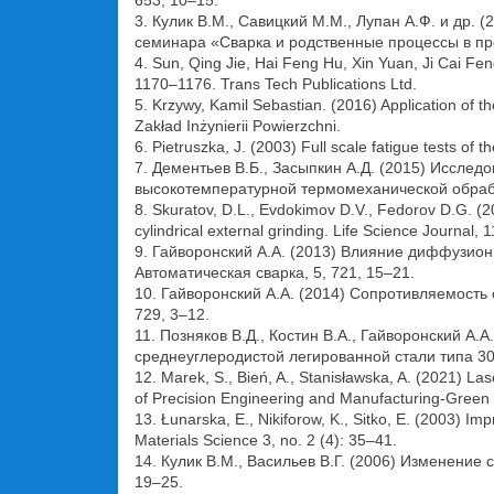
653, 10–15.
3. Кулик В.М., Савицкий М.М., Лупан А.Ф. и др.
семинара «Сварка и родственные процессы в п
4. Sun, Qing Jie, Hai Feng Hu, Xin Yuan, Ji Cai F
1170–1176. Trans Tech Publications Ltd.
5. Krzywy, Kamil Sebastian. (2016) Application of t
Zakład Inżynierii Powierzchni.
6. Pietruszka, J. (2003) Full scale fatigue tests of
7. Дементьев В.Б., Засыпкин А.Д. (2015) Иссле
высокотемпературной термомеханической обработ
8. Skuratov, D.L., Evdokimov D.V., Fedorov D.G. (
cylindrical external grinding. Life Science Journal, 
9. Гайворонский А.А. (2013) Влияние диффузио
Автоматическая сварка, 5, 721, 15–21.
10. Гайворонский А.А. (2014) Сопротивляемост
729, 3–12.
11. Позняков В.Д., Костин В.А., Гайворонский А
среднеуглеродистой легированной стали типа 3
12. Marek, S., Bień, A., Stanisławska, A. (2021) La
of Precision Engineering and Manufacturing-Green
13. Łunarska, E., Nikiforow, K., Sitko, E. (2003) Im
Materials Science 3, no. 2 (4): 35–41.
14. Кулик В.М., Васильев В.Г. (2006) Изменение
19–25.