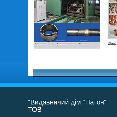
“Видавничий дім “Патон”
ТОВ