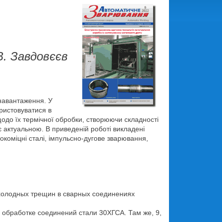
В. Завдовєєв
 навантаження. У
ористовуватися в
одо їх термічної обробки, створюючи складності
є актуальною. В приведеній роботі викладені
сокоміцні сталі, імпульсно-дугове зварювання,
и холодных трещин в сварных соединениях
ой обработке соединений стали 30ХГСА. Там же, 9,