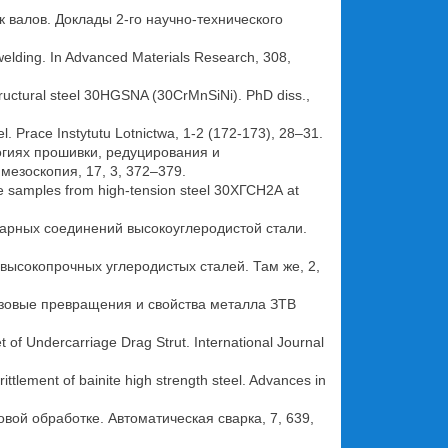
к валов. Доклады 2-го научно-технического
welding. In Advanced Materials Research, 308,
structural steel 30HGSNA (30CrMnSiNi). PhD diss.,
eel. Prace Instytutu Lotnictwa, 1-2 (172-173), 28–31.
огиях прошивки, редуцирования и
езоскопия, 17, 3, 372–379.
he samples from high-tension steel 30ХГСН2А at
арных соединений высокоуглеродистой стали.
высокопрочных углеродистых сталей. Там же, 2,
-фазовые превращения и свойства металла ЗТВ
t of Undercarriage Drag Strut. International Journal
ittlement of bainite high strength steel. Advances in
овой обработке. Автоматическая сварка, 7, 639,