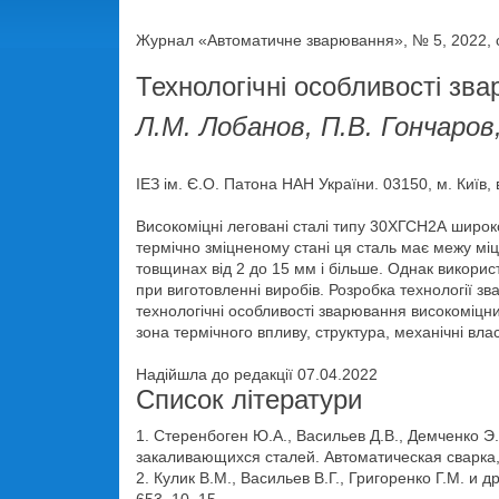
Журнал «Автоматичне зварювання», № 5, 2022, с
Технологічні особливості зв
Л.М. Лобанов, П.В. Гончаров
ІЕЗ ім. Є.О. Патона НАН України. 03150, м. Київ, 
Високоміцні леговані сталі типу 30ХГСН2А широк
термічно зміцненому стані ця сталь має межу міц
товщинах від 2 до 15 мм і більше. Однак викори
при виготовленні виробів. Розробка технології з
технологічні особливості зварювання високоміцних
зона термічного впливу, структура, механічні вла
Надійшла до редакції 07.04.2022
Список літератури
1. Стеренбоген Ю.А., Васильев Д.В., Демченко 
закаливающихся сталей. Автоматическая сварка, 
2. Кулик В.М., Васильев В.Г., Григоренко Г.М. и