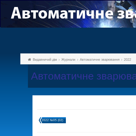
Видавничий дім
Журнали
Автоматичне зварювання
2022
Автоматичне зварюва
2022 №05 (02)