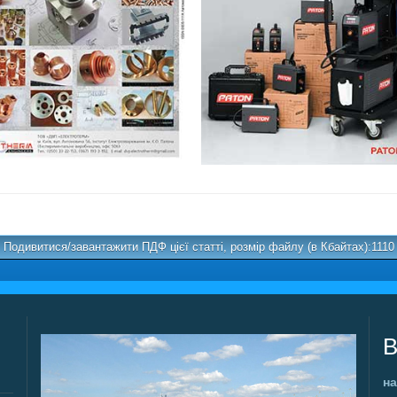
Подивитися/завантажити ПДФ цієї статті, розмір файлу (в Кбайтах):1110
В
на