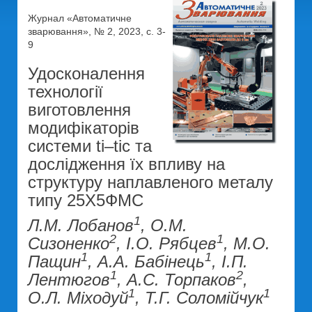
Журнал «Автоматичне
зварювання», № 2, 2023, с. 3-
9
Удосконалення
технології
виготовлення
модифікаторів
системи ti–tic та
дослідження їх впливу на
структуру наплавленого металу
типу 25Х5ФМС
1
Л.М. Лобанов
, О.М.
2
1
Сизоненко
, І.О. Рябцев
, М.О.
1
1
Пащин
, А.А. Бабінець
, І.П.
1
2
Лентюгов
, А.С. Торпаков
,
1
1
О.Л. Міходуй
, Т.Г. Соломійчук