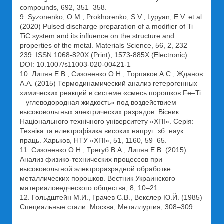
compounds, 692, 351–358.
9. Syzonenko, О.М., Prokhorenko, S.V., Lypyan, E.V. et al.
(2020) Pulsed discharge preparation of a modifier of Ti–
TiC system and its influence on the structure and
properties of the metal. Materials Science, 56, 2, 232–
239. ISSN 1068-820X (Print), 1573-885X (Electronic).
DOI: 10.1007/s11003-020-00421-1
10. Липян Е.В., Сизоненко О.Н., Торпаков А.С., Жданов
А.А. (2015) Термодинамический анализ гетерогенных
химических реакций в системе «смесь порошков Fe–Ti
– углеводородная жидкость» под воздействием
высоковольтных электрических разрядов. Вісник
Національного технічного університету «ХПІ». Серія:
Техніка та електрофізика високих напруг: зб. наук.
праць. Харьков, НТУ «ХПІ», 51, 1160, 59–65.
11. Сизоненко О.Н., Трегуб В.А., Липян Е.В. (2015)
Анализ физико-технических процессов при
высоковольтной электроразрядной обработке
металлических порошков. Вестник Украинского
материаловедческого общества, 8, 10–21.
12. Гольдштейн М.И., Грачев С.В., Векслер Ю.Й. (1985)
Специальные стали. Москва, Металлургия, 308–309.