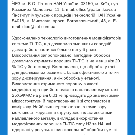
1
ІЕЗ ім. Є.О. Патона НАН України. 03150, м. Київ, вул.
Казимира Малевича, 11. E-mail: office@paton.kiev.ua
2
Інститут імпульсних процесів і технологій НАН України.
54018, м. Миколаїв, просп. Богоявленський, 43, а. E-
mail: dioo@iipt.com.ua
Удосконалено технологію виготовлення модифікаторів
системи Ti–TiC, що дозволило зменшити середній
діаметр його частинок більше ніж у 6 разів.
Використання запропонованої методики обробки
дозволило отримати порошок Ti–TiC із не менш ніж 20
% TiC у його складі. Встановлено, що обробка у гасі
для досліджених режимів є більш ефективною з точки
зору диспергування, аніж обробка у етанолі.
Використання отриманого порошку в якості
модифікатора при його вмісті в наплавленому металі
25Х5ФМС на рівні 0,01 % призводить до значної зміни
мікроструктури й перетворенню її зі стовпчастої в
коміркову. Найбільш перспективно, з точки зору
можливості керування структурою і властивостями
наплавленого металу, виглядає використання
модифікованих порошків Ti–TiC типу Н2 та Н4, які
одержані у результаті високовольтної обробки суміші