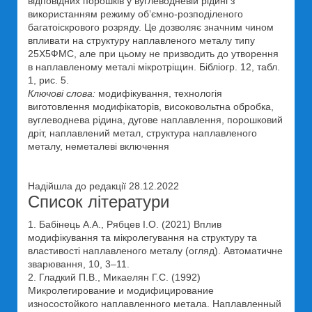
відповідних порошків у вуглеводневій рідині з
використанням режиму об’ємно-розподіленого
багатоіскрового розряду. Це дозволяє значним чином
впливати на структуру наплавленого металу типу
25Х5ФМС, але при цьому не призводить до утворення
в наплавленому металі мікротріщин. Бібліогр. 12, табл.
1, рис. 5.
Ключові слова:
модифікування, технологія
виготовлення модифікаторів, високовольтна обробка,
вуглеводнева рідина, дугове наплавлення, порошковий
дріт, наплавлений метал, структура наплавленого
металу, неметалеві включення
Надійшла до редакції 28.12.2022
Список літератури
1. Бабінець А.А., Рябцев І.О. (2021) Вплив
модифікування та мікролегування на структуру та
властивості наплавленого металу (огляд). Автоматичне
зварювання, 10, 3–11.
2. Гладкий П.В., Микаелян Г.С. (1992)
Микролегирование и модифицирование
износостойкого наплавленного метала. Наплавленный