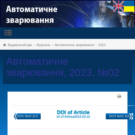
Видавничий дім
Журнали
Автоматичне зварювання
2023
Автоматичне
зварювання, 2023, №02
DOI of Article
2023 №02 (07)
2023 №02 (02)
10.37434/as2023.02.01