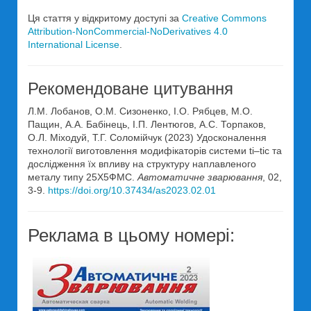
Ця стаття у відкритому доступі за
Creative Commons
Attribution-NonCommercial-NoDerivatives 4.0
International License
.
Рекомендоване цитування
Л.М. Лобанов, О.М. Сизоненко, І.О. Рябцев, М.О.
Пащин, А.А. Бабінець, І.П. Лентюгов, А.С. Торпаков,
О.Л. Міходуй, Т.Г. Соломійчук (2023) Удосконалення
технології виготовлення модифікаторів системи ti–tic та
дослідження їх впливу на структуру наплавленого
металу типу 25Х5ФМС.
Автоматичне зварювання
, 02,
3-9.
https://doi.org/10.37434/as2023.02.01
Реклама в цьому номері: