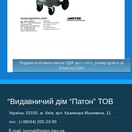
Подивитися/завантажити ПДФ цієї статті, розмір файлу (в
Кбайтах):1262
“Видавничий дім “Патон” ТОВ
Україна
,
03150
,
м. Київ,
вул. Казимира Малевича, 11
тел.: (+38044) 205-23-90
E-mail: journal@paton.kiev.ua