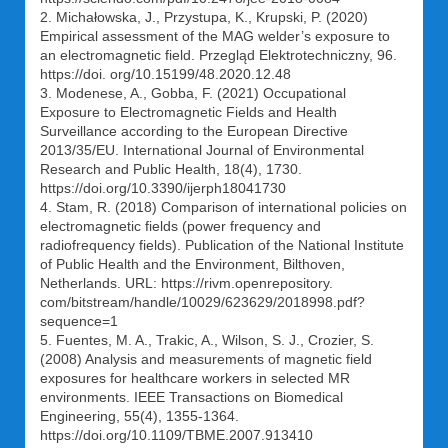
2. Michałowska, J., Przystupa, K., Krupski, P. (2020)
Empirical assessment of the MAG welder’s exposure to
an electromagnetic field. Przegląd Elektrotechniczny, 96.
https://doi. org/10.15199/48.2020.12.48
3. Modenese, A., Gobba, F. (2021) Occupational
Exposure to Electromagnetic Fields and Health
Surveillance according to the European Directive
2013/35/EU. International Journal of Environmental
Research and Public Health, 18(4), 1730.
https://doi.org/10.3390/ijerph18041730
4. Stam, R. (2018) Comparison of international policies on
electromagnetic fields (power frequency and
radiofrequency fields). Publication of the National Institute
of Public Health and the Environment, Bilthoven,
Netherlands. URL: https://rivm.openrepository.
com/bitstream/handle/10029/623629/2018998.pdf?
sequence=1
5. Fuentes, M. A., Trakic, A., Wilson, S. J., Crozier, S.
(2008) Analysis and measurements of magnetic field
exposures for healthcare workers in selected MR
environments. IEEE Transactions on Biomedical
Engineering, 55(4), 1355-1364.
https://doi.org/10.1109/TBME.2007.913410