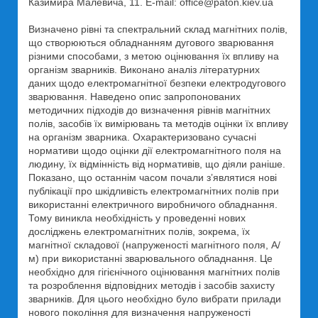
Казимира Малевича, 11. E-mail: office@paton.kiev.ua
Визначено рівні та спектральний склад магнітних полів,
що створюються обладнанням дугового зварювання
різними способами, з метою оцінювання їх впливу на
організм зварників. Виконано аналіз літературних
даних щодо електромагнітної безпеки електродугового
зварювання. Наведено опис запропонованих
методичних підходів до визначення рівнів магнітних
полів, засобів їх вимірювань та методів оцінки їх впливу
на організм зварника. Охарактеризовано сучасні
нормативи щодо оцінки дії електромагнітного поля на
людину, їх відмінність від нормативів, що діяли раніше.
Показано, що останнім часом почали зʼявлятися нові
публікації про шкідливість електромагнітних полів при
використанні електричного виробничого обладнання.
Тому виникла необхідність у проведенні нових
досліджень електромагнітних полів, зокрема, їх
магнітної складової (напруженості магнітного поля, А/
м) при використанні зварювального обладнання. Це
необхідно для гігієнічного оцінювання магнітних полів
та розроблення відповідних методів і засобів захисту
зварників. Для цього необхідно було вибрати прилади
нового покоління для визначення напруженості