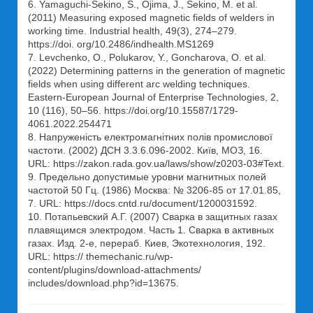
6. Yamaguchi-Sekino, S., Ojima, J., Sekino, M. et al.
(2011) Measuring exposed magnetic fields of welders in
working time. Industrial health, 49(3), 274–279.
https://doi. org/10.2486/indhealth.MS1269
7. Levchenko, O., Polukarov, Y., Goncharova, O. et al.
(2022) Determining patterns in the generation of magnetic
fields when using different arc welding techniques.
Eastern-European Journal of Enterprise Technologies, 2,
10 (116), 50–56. https://doi.org/10.15587/1729-
4061.2022.254471
8. Напруженість електромагнітних полів промислової
частоти. (2002) ДСН 3.3.6.096-2002. Київ, МОЗ, 16.
URL: https://zakon.rada.gov.ua/laws/show/z0203-03#Text.
9. Предельно допустимые уровни магнитных полей
частотой 50 Гц. (1986) Москва: № 3206-85 от 17.01.85,
7. URL: https://docs.cntd.ru/document/1200031592.
10. Потапьевский А.Г. (2007) Сварка в защитных газах
плавящимся электродом. Часть 1. Сварка в активных
газах. Изд. 2-е, перераб. Киев, Экотехнология, 192.
URL: https:// themechanic.ru/wp-
content/plugins/download-attachments/
includes/download.php?id=13675.