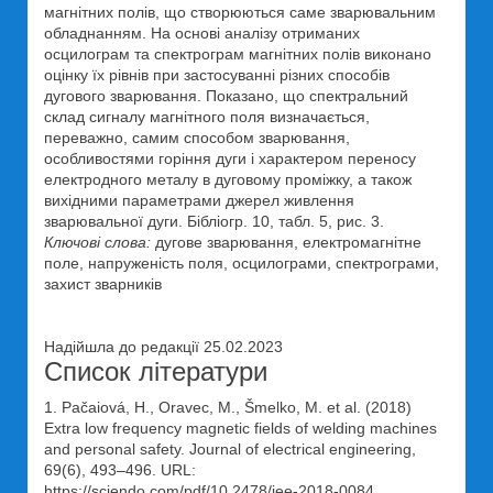
магнітних полів, що створюються саме зварювальним
обладнанням. На основі аналізу отриманих
осцилограм та спектрограм магнітних полів виконано
оцінку їх рівнів при застосуванні різних способів
дугового зварювання. Показано, що спектральний
склад сигналу магнітного поля визначається,
переважно, самим способом зварювання,
особливостями горіння дуги і характером переносу
електродного металу в дуговому проміжку, а також
вихідними параметрами джерел живлення
зварювальної дуги. Бібліогр. 10, табл. 5, рис. 3.
Ключові слова:
дугове зварювання, електромагнітне
поле, напруженість поля, осцилограми, спектрограми,
захист зварників
Надійшла до редакції 25.02.2023
Список літератури
1. Pačaiová, H., Oravec, M., Šmelko, M. et al. (2018)
Extra low frequency magnetic fields of welding machines
and personal safety. Journal of electrical engineering,
69(6), 493–496. URL:
https://sciendo.com/pdf/10.2478/jee-2018-0084