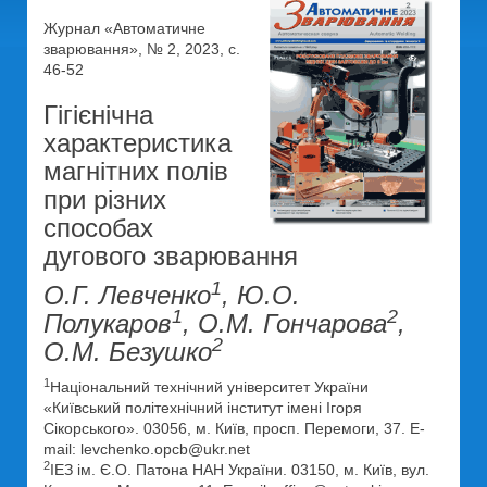
Журнал «Автоматичне
зварювання», № 2, 2023, с.
46-52
Гігієнічна
характеристика
магнітних полів
при різних
способах
дугового зварювання
1
О.Г. Левченко
, Ю.О.
1
2
Полукаров
, О.М. Гончарова
,
2
О.М. Безушко
1
Національний технічний університет України
«Київський політехнічний інститут імені Ігоря
Сікорського». 03056, м. Київ, просп. Перемоги, 37. E-
mail: levchenko.opcb@ukr.net
2
ІЕЗ ім. Є.О. Патона НАН України. 03150, м. Київ, вул.