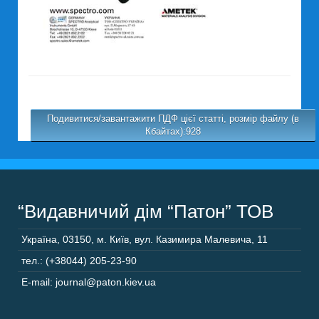
Подивитися/завантажити ПДФ цієї статті, розмір файлу (в
Кбайтах):928
“Видавничий дім “Патон” ТОВ
Україна
,
03150
,
м. Київ,
вул. Казимира Малевича, 11
тел.: (+38044) 205-23-90
E-mail: journal@paton.kiev.ua