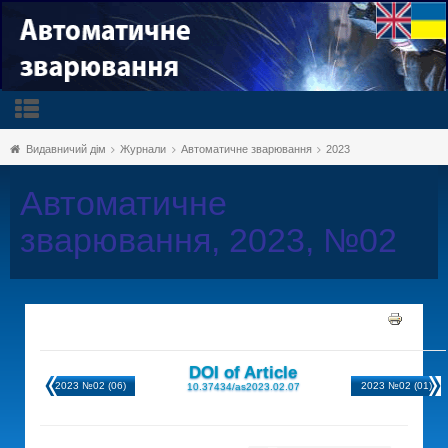
Видавничий дім
Журнали
Автоматичне зварювання
2023
Автоматичне
зварювання, 2023, №02
DOI of Article
2023 №02 (06)
2023 №02 (01)
10.37434/as2023.02.07