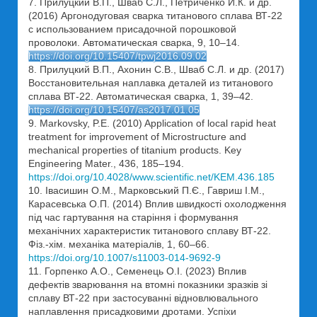
7. Прилуцкий В.П., Шваб С.Л., Петриченко И.К. и др.
(2016) Аргонодуговая сварка титанового сплава ВТ-22
с использованием присадочной порошковой
проволоки. Автоматическая сварка, 9, 10–14.
https://doi.org/10.15407/tpwj2016.09.02
8. Прилуцкий В.П., Ахонин С.В., Шваб С.Л. и др. (2017)
Восстановительная наплавка деталей из титанового
сплава ВТ-22. Автоматическая сварка, 1, 39–42.
https://doi.org/10.15407/as2017.01.05
9. Markovsky, P.E. (2010) Application of local rapid heat
treatment for improvement of Microstructure and
mechanical properties of titanium products. Key
Engineering Mater., 436, 185–194.
https://doi.org/10.4028/www.scientific.net/KEM.436.185
10. Івасишин О.М., Марковський П.Є., Гавриш І.М.,
Карасевська О.П. (2014) Вплив швидкості охолодження
під час гартування на старіння і формування
механічних характеристик титанового сплаву ВТ-22.
Фіз.-хім. механіка матеріалів, 1, 60–66.
https://doi.org/10.1007/s11003-014-9692-9
11. Горпенко А.О., Семенець О.І. (2023) Вплив
дефектів зварювання на втомні показники зразків зі
сплаву ВТ-22 при застосуванні відновлювального
наплавлення присадковими дротами. Успіхи