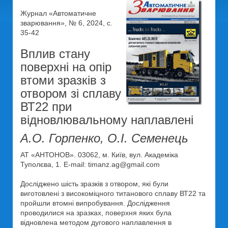
Журнал «Автоматичне
зварювання», № 6, 2024, с.
35-42
Вплив стану
поверхні на опір
втоми зразків з
отвором зі сплаву
ВТ22 при
відновлювальному наплавлені
А.О. Горпенко, О.І. Семенець
АТ «АНТОНОВ». 03062, м. Київ, вул. Академіка
Туполєва, 1. E-mail: timanz.ag@gmail.com
Досліджено шість зразків з отвором, які були
виготовлені з високоміцного титанового сплаву ВТ22 та
пройшли втомні випробування. Дослідження
проводилися на зразках, поверхня яких була
відновлена методом дугового наплавлення в