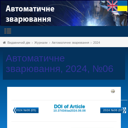
Видавничий дім
Журнали
Автоматичне зварювання
2024
Автоматичне
зварювання, 2024, №06
DOI of Article
2024 №06 (05)
2024 №06 (07)
10.37434/as2024.06.06