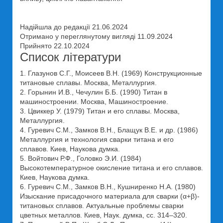
Надійшла до редакції 21.06.2024
Отримано у переглянутому вигляді 11.09.2024
Прийнято 22.10.2024
Список літератури
1. Глазунов С.Г., Моисеев В.Н. (1969) Конструкционные
титановые сплавы. Москва, Металлургия.
2. Горынин И.В., Чечулин Б.Б. (1990) Титан в
машиностроении. Москва, Машиностроение.
3. Цвиккер У. (1979) Титан и его сплавы. Москва,
Металлургия.
4. Гуревич С.М., Замков В.Н., Блащук В.Е. и др. (1986)
Металлургия и технология сварки титана и его
сплавов. Киев, Наукова думка.
5. Войтович Р.Ф., Головко Э.И. (1984)
Высокотемпературное окисление титана и его сплавов.
Киев, Наукова думка.
6. Гуревич С.М., Замков В.Н., Кушниренко Н.А. (1980)
Изыскание присадочного материала для сварки (α+β)-
титановых сплавов. Актуальные проблемы сварки
цветных металлов. Киев, Наук. думка, сс. 314–320.