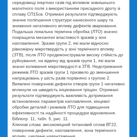
середовищі інертних газів під впливом зовнішнього
магнітного поля з використанням присадного дроту зі
сплаву СП15св. Отримані результати підтверджують
значне поліпшення структури нанесеного шару та
зниження негативного впливу дефектів зварювання.
Подальша локальна термічна обробка (ЛТО) значно
покращила механічні властивості зразків у зоні
наплавлення. Зразки групи 2, які мали відносно
рівномірну мікротвердість у зоні термічного впливу
(ЗТВ), після ЛТО продемонстрували високу стійкість до
руйнування, на відміну від зразків групи 1, які мали
значні коливання мікротвердості в ЗТВ. Недотримання
режимів ЛТО зразків групи 1 призвело до зменшення
напрацювань у шість разів порівняно з групою 2.
Виявлені поверхневі дефекти отворів групи 1 негативно
вплинули на швидкість ініціювання тріщин. Отримані
результати підтверджують важливість дотримання
встановлених параметрів наплавлення, кінцевої
обробки деталей і режимів ЛТО для підвищення
ефективності та надійності процедури відновлення.
Бібліогр. 11, табл. 5, рис. 11.
Ключові слова:
високоміцний титановий сплав ВТ22,
поверхневі дефекти, наплавлення, зона термічного
впливу, циклічне навантаження