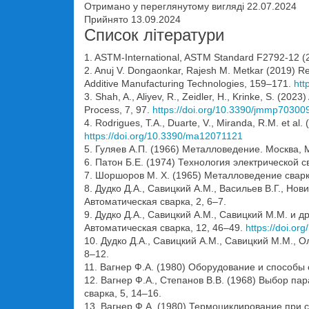
Отримано у переглянутому вигляді 22.07.2024
Прийнято 13.09.2024
Список літератури
1. ASTM-International, ASTM Standard F2792-12 (2
2. Anuj V. Dongaonkar, Rajesh M. Metkar (2019) Rec
Additive Manufacturing Technologies, 159–171.
htt
3. Shah, A., Aliyev, R., Zeidler, H., Krinke, S. (2
Process, 7, 97.
https://doi.org/10.3390/jmmp70300
4. Rodrigues, T.A., Duarte, V., Miranda, R.M. et al
https://doi.org/10.3390/ma12071121
5. Гуляев А.П. (1966) Металловедение. Москва, 
6. Патон Б.Е. (1974) Технология электрической
7. Шоршоров М. Х. (1965) Металловедение сварки
8. Дудко Д.А., Савицкий А.М., Васильев В.Г., Н
Автоматическая сварка, 2, 6–7.
9. Дудко Д.А., Савицкий А.М., Савицкий М.М. и
Автоматическая сварка, 12, 46–49.
https://doi.o
10. Дудко Д.А., Савицкий А.М., Савицкий М.М., 
8–12.
11. Вагнер Ф.А. (1980) Оборудование и способы
12. Вагнер Ф.А., Степанов В.В. (1968) Выбор п
сварка, 5, 14–16.
13. Вагнер Ф.А. (1980) Термоциклирование при 