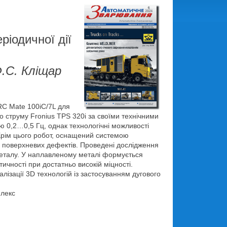
іодичної дії
Ф.С. Кліщар
RC Mate 100iC/7L для
 струму Fronius TPS 320i за своїми технічними
ю 0,2…0,5 Гц, однак технологічні можливості
 Крім цього робот, оснащений системою
і поверхневих дефектів. Проведені дослідження
металу. У наплавленому металі формується
ичності при достатньо високій міцності.
ізації 3D технологій із застосуванням дугового
плекс