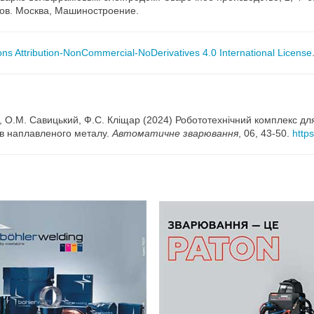
вов. Mосква, Машиностроение.
s Attribution-NonCommercial-NoDerivatives 4.0 International License
, О.М. Савицький, Ф.С. Кліщар (2024) Робототехнічний комплекс д
ів наплавленого металу.
Автоматичне зварювання
, 06, 43-50.
http