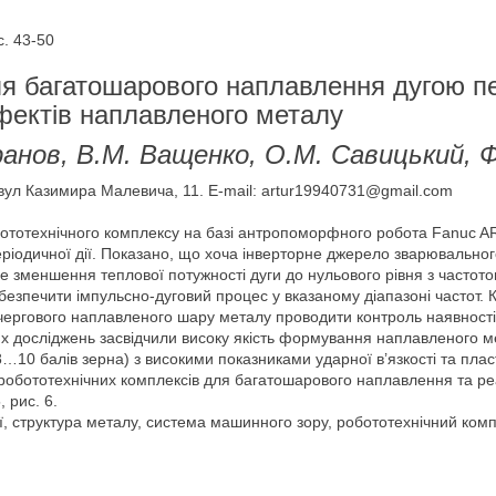
. 43-50
я багатошарового наплавлення дугою пер
фектів наплавленого металу
ранов, В.М. Ващенко, О.М. Савицький, 
, вул Казимира Малевича, 11. E-mail: artur19940731@gmail.com
обототехнічного комплексу на базі антропоморфного робота Fanuc A
ріодичної дії. Показано, що хоча інверторне джерело зварювального
 зменшення теплової потужності дуги до нульового рівня з частото
абезпечити імпульсно-дуговий процес у вказаному діапазоні частот.
 чергового наплавленого шару металу проводити контроль наявност
их досліджень засвідчили високу якість формування наплавленого 
…10 балів зерна) з високими показниками ударної в’язкості та пласт
робототехнічних комплексів для багатошарового наплавлення та реал
, рис. 6.
ії, структура металу, система машинного зору, робототехнічний ком