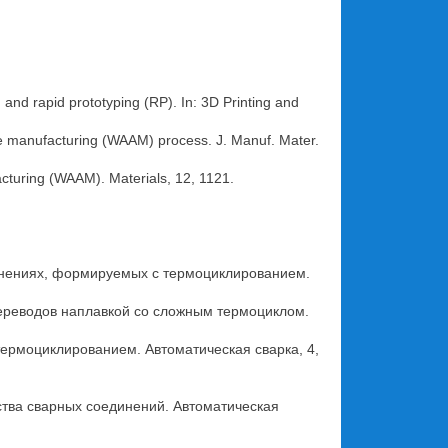
and rapid prototyping (RP). In: 3D Printing and
tive manufacturing (WAAM) process. J. Manuf. Mater.
acturing (WAAM). Materials, 12, 1121.
оединениях, формируемых с термоциклированием.
 переводов наплавкой со сложным термоциклом.
 термоциклированием. Автоматическая сварка, 4,
ства сварных соединений. Автоматическая
.