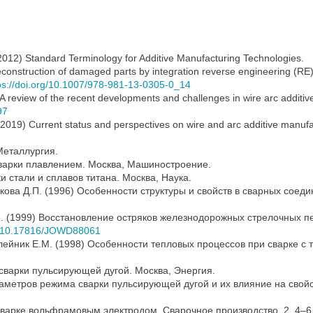
012) Standard Terminology for Additive Manufacturing Technologies.
onstruction of damaged parts by integration reverse engineering (RE) 
ps://doi.org/10.1007/978-981-13-0305-0_14
023) A review of the recent developments and challenges in wire arc addi
97
. (2019) Current status and perspectives on wire and arc additive manuf
Металлургия.
 сварки плавлением. Москва, Машиностроение.
 стали и сплавов титана. Москва, Наука.
овикова Д.П. (1996) Особенности структуры и свойств в сварных с
 др. (1999) Восстановление остряков железнодорожных стрелочных
rg/10.17816/JOWD88061
Олейник Е.М. (1998) Особенности тепловых процессов при сварке с
 сварки пульсирующей дугой. Москва, Энергия.
араметров режима сварки пульсирующей дугой и их влияние на свой
сварке вольфрамовым электродом. Сварочное производство, 2, 4–6