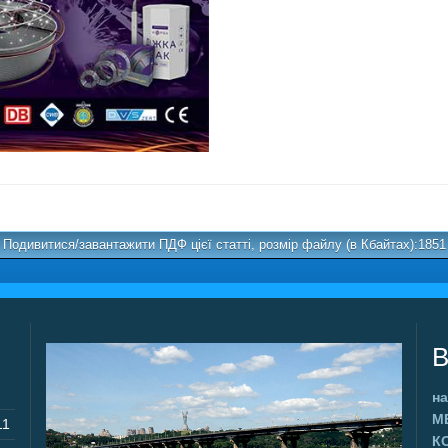
Подивитися/завантажити ПДФ цієї статті, розмір файлу (в Кбайтах):1851
В
на
М
11
К