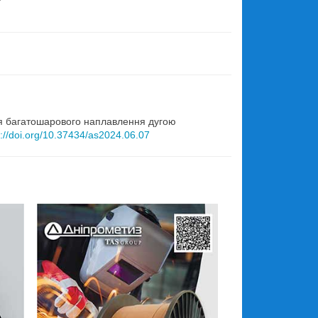
.
ля багатошарового наплавлення дугою
s://doi.org/10.37434/as2024.06.07