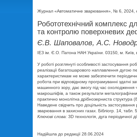
Журнал «Автоматичне зварювання», № 6, 2024, с
Робототехнічний комплекс дл
та контролю поверхневих де
Є.В. Шаповалов, А.С. Новод
ІЕЗ ім. Є.О. Патона НАН України. 03150, м. Київ
У роботі розглянуті особливості застосування р
реалізації багатошарового наплавлення дугою пе
характеристикам не може забезпечити періодичне
робота при відповідному програмуванні здатні з
машинного зору, дає змогу під час охолодження
макрошліфів, а також результати металографічн
практично монолітна дрібнозерниста структура (8
Наведене свідчить про доцільність застосування 
зварювання в захисних газах. Бібліогр. 14, табл. 5
Ключові слова:
3D технологія, дуга періодичної д
Надійшла до редакції 28.06.2024