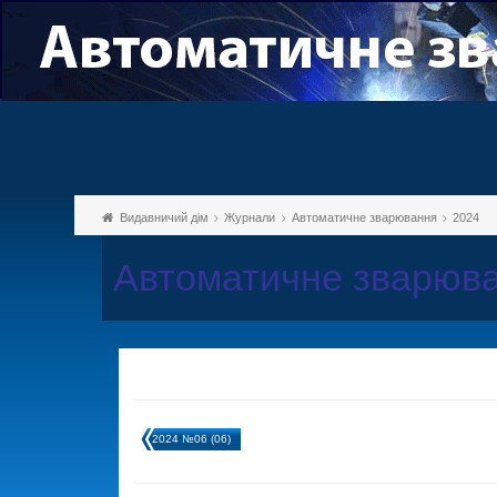
Видавничий дім
Журнали
Автоматичне зварювання
2024
Автоматичне зварюва
2024 №06 (06)