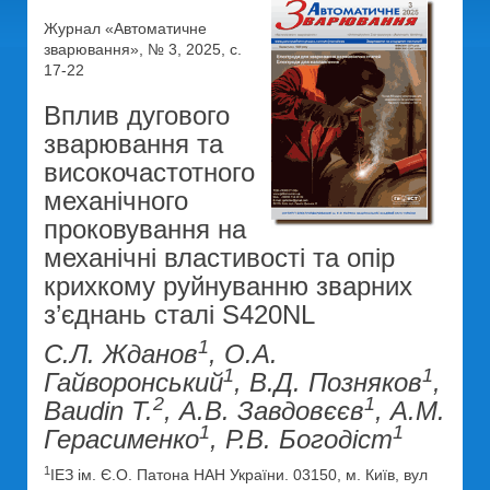
Журнал «Автоматичне
зварювання», № 3, 2025, с.
17-22
Вплив дугового
зварювання та
високочастотного
механічного
проковування на
механічні властивості та опір
крихкому руйнуванню зварних
з’єднань сталі S420NL
1
С.Л. Жданов
, О.А.
1
1
Гайворонський
, В.Д. Позняков
,
2
1
Baudin T.
, А.В. Завдовєєв
, А.М.
1
1
Герасименко
, Р.В. Богодіст
1
ІЕЗ ім. Є.О. Патона НАН України. 03150, м. Київ, вул