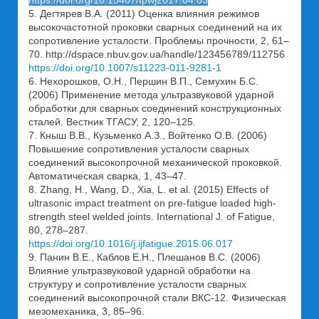
https://doi.org/10.15407/tpwj2017.04.03
5. Дегтярев В.А. (2011) Оценка влияния режимов
высокочастотной проковки сварных соединений на их
сопротивление усталости. Проблемы прочности, 2, 61–
70. http://dspace.nbuv.gov.ua/handle/123456789/112756
https://doi.org/10.1007/s11223-011-9281-1
6. Нехорошков, О.Н., Першин В.П., Семухин Б.С.
(2006) Применение метода ультразвуковой ударной
обработки для сварных соединений конструкционных
сталей. Вестник ТГАСУ, 2, 120–125.
7. Кныш В.В., Кузьменко А.З., Войтенко О.В. (2006)
Повышение сопротивления усталости сварных
соединений высокопрочной механической проковкой.
Автоматическая сварка, 1, 43–47.
8. Zhang, H., Wang, D., Xia, L. et al. (2015) Effects of
ultrasonic impact treatment on pre-fatigue loaded high-
strength steel welded joints. International J. of Fatigue,
80, 278–287.
https://doi.org/10.1016/j.ijfatigue.2015.06.017
9. Панин В.Е., Каблов Е.Н., Плешанов В.С. (2006)
Влияние ультразвуковой ударной обработки на
структуру и сопротивление усталости сварных
соединений высокопрочной стали ВКС-12. Физическая
мезомеханика, 3, 85–96.