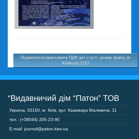
Подивитися/завантажити ПДФ цієї статті, розмір файлу (в
Кбайтах):1213
“Видавничий дім “Патон” ТОВ
Україна
,
03150
,
м. Київ,
вул. Казимира Малевича, 11
тел.: (+38044) 205-23-90
E-mail: journal@paton.kiev.ua