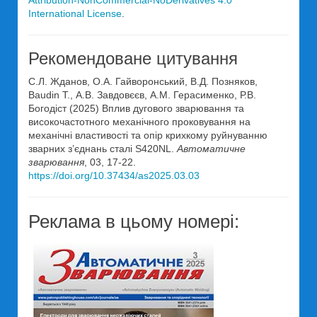
Attribution-NonCommercial-NoDerivatives 4.0
International License
.
Рекомендоване цитування
С.Л. Жданов, О.А. Гайворонський, В.Д. Позняков,
Baudin T., А.В. Завдовєєв, А.М. Герасименко, Р.В.
Богодіст (2025) Вплив дугового зварювання та
високочастотного механічного проковування на
механічні властивості та опір крихкому руйнуванню
зварних з’єднань сталі S420NL.
Автоматичне
зварювання
, 03, 17-22.
https://doi.org/10.37434/as2025.03.03
Реклама в цьому номері: