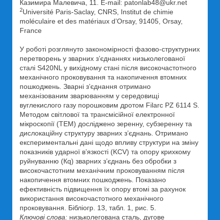
Казимира Малевича, 11. E-mail: patonlab48@ukr.net
2
Université Paris-Saclay, CNRS, Institut de chimie
moléculaire et des matériaux d’Orsay, 91405, Orsay,
France
У роботі розглянуто закономірності фазово-структурних
перетворень у зварних з’єднаннях низьколегованої
сталі S420NL у вихідному стані після високочастотного
механічного проковування та накопичення втомних
пошкоджень. Зварні з’єднання отримано
механізованим зварюванням у середовищі
вуглекислого газу порошковим дротом Filarc PZ 6114 S.
Методом світлової та трансмісійної електронної
мікроскопії (ТЕМ) досліджено зеренну, субзеренну та
дислокаційну структуру зварних з’єднань. Отримано
експериментальні дані щодо впливу структури на зміну
показників ударної в’язкості (KCV) та опору крихкому
руйнуванню (Кq) зварних з’єднань без обробки з
високочастотним механічним проковуванням після
накопичення втомних пошкоджень. Показано
ефективність підвищення їх опору втомі за рахунок
використання високочастотного механічного
проковування. Бібліогр. 13, табл. 1, рис. 5.
Ключові слова:
низьколегована сталь, дугове