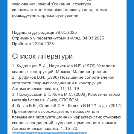
зварювання, зварні з’єднання, структура,
високочастотне механічне проковування, втомні
пошкодження, крихке руйнування
Надійшла до редакції 29.01.2025
Отримано у переглянутому вигляді 04.03.2025
Прийнято 22.04.2025
Список літератури
1. Кудрявцев В.И., Наумченков Н.Е. (1976) Усталость
сварных конструкций. Москва, Машиностроение.
2. Труфяков В.И. (1998) Повышение сопротивления
усталости сварных соединений и конструкций.
Автоматическая сварка, 11, 11–19.
3. Похмурський В.І., Хома М.С. (2008) Корозійна втома
металів і сплавів. Львів, СПОЛОМ.
4. Кныш В.В., Соловей С.А., Кирьян В.И.??. и др. (2017)
Применение высокочастотной проковки для
повышения эксплуатационных характеристик стыковых
сварных соединений в условиях умеренного климата.
Автоматическая сварка, 4, 15–20.