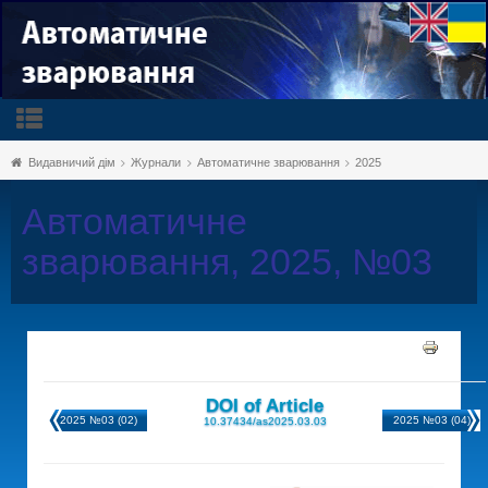
Видавничий дім
Журнали
Автоматичне зварювання
2025
Автоматичне
зварювання, 2025, №03
DOI of Article
2025 №03 (02)
2025 №03 (04)
10.37434/as2025.03.03