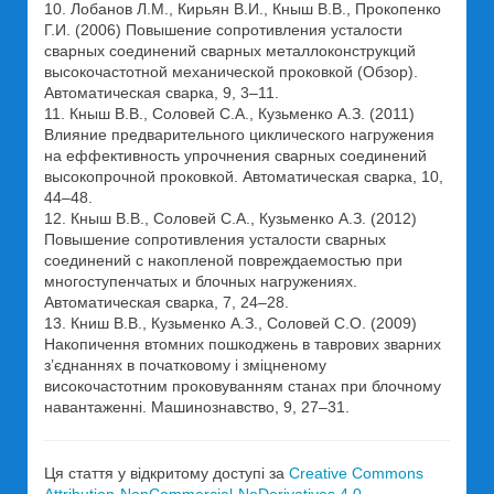
10. Лобанов Л.М., Кирьян В.И., Кныш В.В., Прокопенко
Г.И. (2006) Повышение сопротивления усталости
сварных соединений сварных металлоконструкций
высокочастотной механической проковкой (Обзор).
Автоматическая сварка, 9, 3–11.
11. Кныш В.В., Соловей С.А., Кузьменко А.З. (2011)
Влияние предварительного циклического нагружения
на еффективность упрочнения сварных соединений
высокопрочной проковкой. Автоматическая сварка, 10,
44–48.
12. Кныш В.В., Соловей С.А., Кузьменко А.З. (2012)
Повышение сопротивления усталости сварных
соединений с накопленой повреждаемостью при
многоступенчатых и блочных нагружениях.
Автоматическая сварка, 7, 24–28.
13. Книш В.В., Кузьменко А.З., Соловей С.О. (2009)
Накопичення втомних пошкоджень в таврових зварних
з’єднаннях в початковому і зміцненому
високочастотним проковуванням станах при блочному
навантаженні. Машинознавство, 9, 27–31.
Ця стаття у відкритому доступі за
Creative Commons