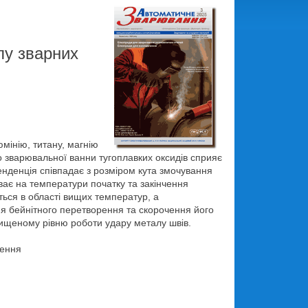
лу зварних
мінію, титану, магнію
 зварювальної ванни тугоплавких оксидів сприяє
нденція співпадає з розміром кута змочування
иває на температури початку та закінчення
ться в області вищих температур, а
ня бейнітного перетворення та скорочення його
двищеному рівню роботи удару металу швів.
рення