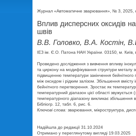
Журнал «Автоматичне зварювання», № 3, 2025, с
Вплив дисперсних оксидів на
швів
В.В. Головко, В.А. Костін, В
ІЕЗ ім. Є.О. Патона НАН України. 03150, м. Київ,
Проведено дослідження з вивчення впливу інокул
та циркону на модифікування структури металу з
підвищенню температури закінчення бейнітного п
між оксидом і рідким залізом. Збільшення вмісту 
бейнітного перетворення. Зростає як температура
температурний діапазон цієї області звужується
температурного діапазону викликає збільшення вм
Бібліогр. 12, табл. 6, рис. 6.
Ключові слова:
зварювання, мікроструктура, дисп
Надійшла до редакції 31.10.2024
Отримано у переглянутому вигляді 19.03.2025