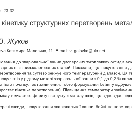
. 23-32
 кінетику структурних перетворень мета
.В. Жуков
 вул Казимира Малевича, 11. E-mail: v_golovko@ukr.net
ювання до зварювальної ванни дисперсних тугоплавких оксидів алю
варних швів низьколегованих сталей. Показано, що інокулювання до
еретворення та суттєво знижує його температурний діапазон. Ця те
інокулянтів у рідкому металі зварювальної ванни з 0,1 до 0,2 % впл
 його початку, так і закінчення, тобто формування бейніту відбуває
 (зростає кінетика перетворення). Підвищення температури закінчен
істу голчастого фериту в структурі металу швів, що відповідає пі
ерсні оксиди, інокулювання зварювальної ванни, бейнітне перетво