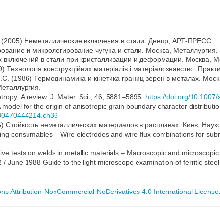
В. (2005) Неметаллические включения в стали. Днепр, АРТ-ПРЕСС.
рование и микролегирование чугуна и стали. Москва, Металлургия.
х включений в стали при кристаллизации и деформации. Москва, М
9) Технологія конструкційних матеріалів і матеріалознавство. Практик
.С. (1986) Термодинамика и кінетика границ зерен в металах. Моск
Металлургия.
tropy: A review. J. Mater. Sci., 46, 5881–5895.
https://doi.org/10.100
 model for the origin of anisotropic grain boundary character distribution
9780470444214.ch36
86) Стойкость неметаллических материалов в расплавах. Киев, Наук
ng consumables – Wire electrodes and wire-flux combinations for subm
ive tests on welds in metallic materials – Macroscopic and microscopic
 / June 1988 Guide to the light microscope examination of ferritic steel
s Attribution-NonCommercial-NoDerivatives 4.0 International License