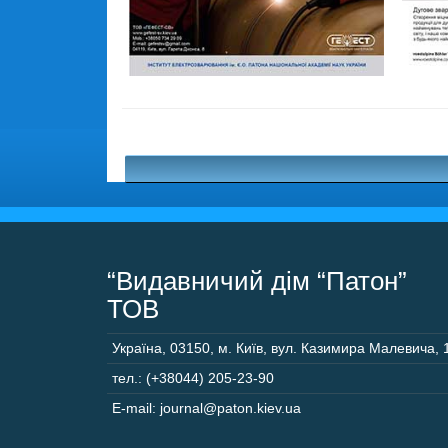
“Видавничий дім “Патон”
ТОВ
Україна
,
03150
,
м. Київ,
вул. Казимира Малевича, 
тел.: (+38044) 205-23-90
E-mail: journal@paton.kiev.ua