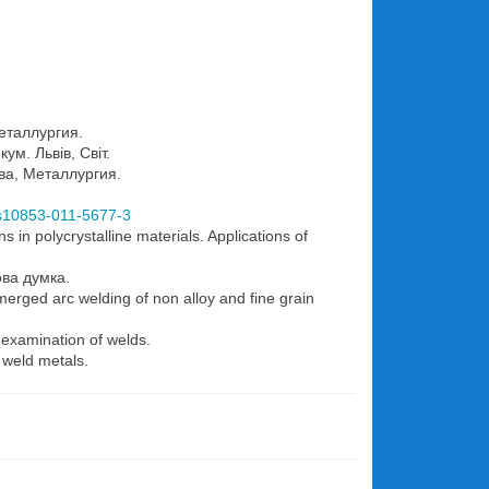
еталлургия.
ум. Львів, Світ.
ва, Металлургия.
7/s10853-011-5677-3
s in polycrystalline materials. Applications of
ова думка.
erged arc welding of non alloy and fine grain
 examination of welds.
 weld metals.
.