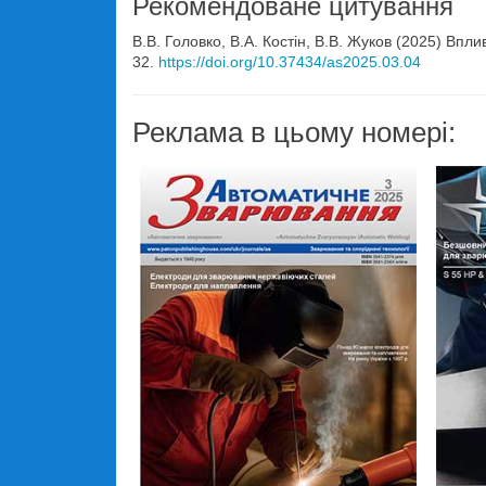
Рекомендоване цитування
В.В. Головко, В.А. Костін, В.В. Жуков (2025) Впл
32.
https://doi.org/10.37434/as2025.03.04
Реклама в цьому номері: