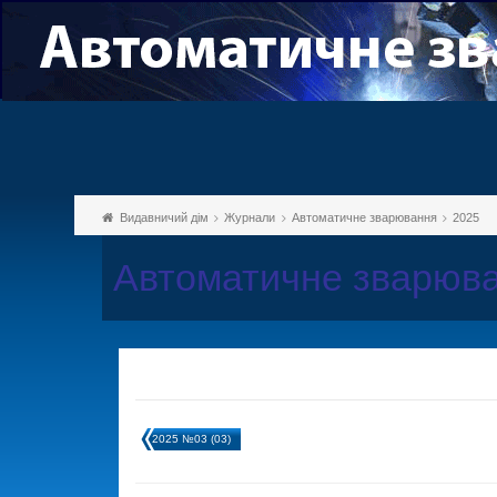
Видавничий дім
Журнали
Автоматичне зварювання
2025
Автоматичне зварюва
2025 №03 (03)