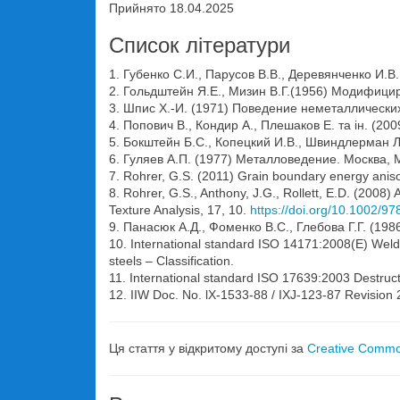
Прийнято 18.04.2025
Список літератури
1. Губенко С.И., Парусов В.В., Деревянченко И.
2. Гольдштейн Я.Е., Мизин В.Г.(1956) Модифици
3. Шпис Х.-И. (1971) Поведение неметаллически
4. Попович В., Кондир А., Плешаков Е. та ін. (200
5. Бокштейн Б.С., Копецкий И.В., Швиндлерман Л
6. Гуляев А.П. (1977) Металловедение. Москва, 
7. Rohrer, G.S. (2011) Grain boundary energy aniso
8. Rohrer, G.S., Anthony, J.G., Rollett, E.D. (2008) A
Texture Analysis, 17, 10.
https://doi.org/10.1002/
9. Панасюк А.Д., Фоменко В.С., Глебова Г.Г. (19
10. International standard ISO 14171:2008(E) Weldi
steels – Classification.
11. International standard ISO 17639:2003 Destruct
12. IIW Doc. No. lX-1533-88 / IXJ-123-87 Revision 2
Ця стаття у відкритому доступі за
Creative Common