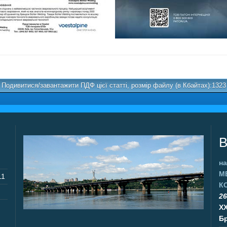
Подивитися/завантажити ПДФ цієї статті, розмір файлу (в Кбайтах):1323
В
на
М
11
К
26
X
Бр