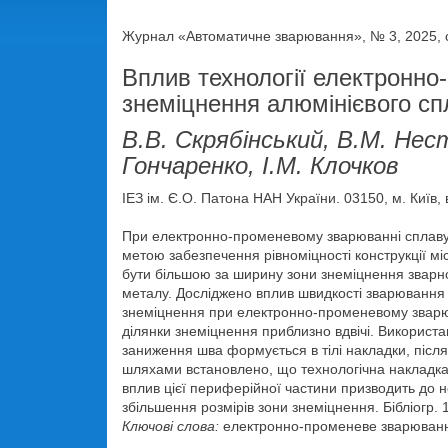
Журнал «Автоматичне зварювання», № 3, 2025, с
Вплив технології електронн
знеміцнення алюмінієвого сп
В.В. Скрябінський, В.М. Нест
Гончаренко, І.М. Клочков
ІЕЗ ім. Є.О. Патона НАН України. 03150, м. Київ,
При електронно-променевому зварюванні сплаву 
метою забезпечення рівноміцності конструкції 
бути більшою за ширину зони знеміцнення зварног
металу. Досліджено вплив швидкості зварювання 
знеміцнення при електронно-променевому зварюв
ділянки знеміцнення приблизно вдвічі. Викорис
заниження шва формується в тілі накладки, післ
шляхами встановлено, що технологічна накладка 
вплив цієї периферійної частини призводить до н
збільшення розмірів зони знеміцнення. Бібліогр. 11
Ключові слова:
електронно-променеве зварювання,