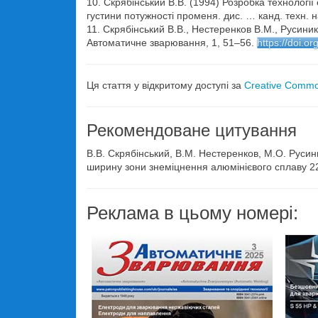
10. Скрябінський В.В. (1994) Розробка технолог
густини потужності променя. дис. … канд. техн. н
11. Скрябінський В.В., Нестеренков В.М., Русин
Автоматичне зварювання, 1, 51–56.
https://doi.o
Ця стаття у відкритому доступі за
Creative Common
Рекомендоване цитування
В.В. Скрябінський, В.М. Нестеренков, М.О. Русини
ширину зони знеміцнення алюмінієвого сплаву 2
Реклама в цьому номері: