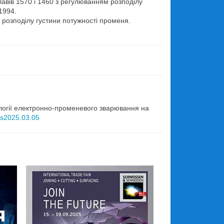
авів 1570 і 1460 з регулюванням розподілу
1994.
 розподілу густини потужності променя.
.
нології електронно-променевого зварювання на
/as2025.03.05