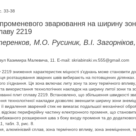
. 33-38
о-променевого зварювання на ширину зо
лаву 2219
еренков, М.О. Русиник, В.І. Загорніков,
 вул Казимира Малевича, 11. E-mail: skriabinski.vv.555@gmail.com
2219 зниження характеристик міцності з’єднань може становити до
місця розташування зварних швів вибирають на потовщених ділянка
о з’єднання. Ця зона включає литу зону та зону термічного впливу,
та використання технологічних накладок на ширину литої зони та з
анні плит сплаву 2219. Встановлено, що збільшення швидкості зв
тання технологічної накладки дозволяє зменшити ширину зони знемі
я її видалення зварений стик не вимагає подальшої механічної об
відсікає периферійну частину електронного променя, що становить 
ебажаного розширення шва з боку входу променя та до додаткового 
, табл. 3, рис. 8.
 алюмінієвий сплав, зона термічного впливу, зона знеміцнення, т