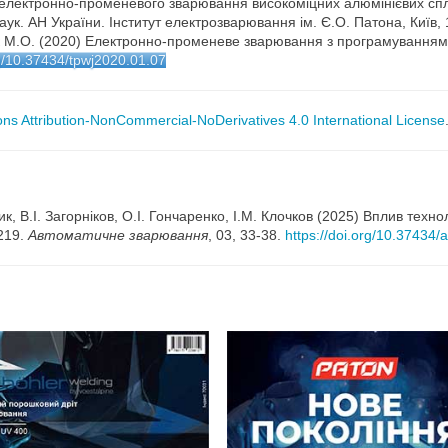
ії електронно-променевого зварювання високоміцних алюмінієвих спл
аук. АН України. Інститут електрозварювання ім. Є.О. Патона, Київ, 
ик М.О. (2020) Електронно-променеве зварювання з програмуванням
rg/10.37434/tpwj2020.01.07
s Attribution-NonCommercial-NoDerivatives 4.0 International License
к, В.І. Загорніков, О.І. Гончаренко, І.М. Клочков (2025) Вплив тех
219.
Автоматичне зварювання
, 03, 33-38.
https://doi.org/10.37434