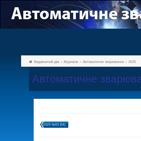
Видавничий дім
Журнали
Автоматичне зварювання
2025
Автоматичне зварюва
2025 №03 (04)