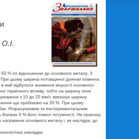
ни
 О.І.
 50 % по відношенню до основного металу. З
х. При цьому ширина потовщеної ділянки повинна
 в якій відбулося зниження міцності основного
они термічного впливу, тобто на ширину зони
арювання з 10 до 20 мм/с зменшує ширину
цнення ще приблизно на 20 %. При цьому
робки. Розрахунковим та експериментальним
близько 5 % його повної потужності. На практиці
нагрівання основного металу і, як наслідок, до
ехнологічна накладка