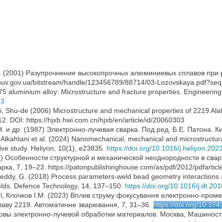
и др. (2001) Разупрочнение высокопрочных алюминиевых сплавов при
nbuv.gov.ua/bitstream/handle/123456789/88714/03-Lozovskaya.pdf?se
5 aluminium alloy: Microstructure and fracture properties. Engineering
93
, Shu-de (2006) Microstructure and mechanical properties of 2219 Alall
12. DOI: https://hjxb.hwi.com.cn/hjxb/en/article/id/20060303
. и др. (1987) Электронно-лучевая сварка. Под ред. Б.Е. Патона. Ки
htani et al. (2024) Nanomechanical, mechanical and microstructural
ve study. Heliyon, 10(1), e23835.
https://doi.org/10.1016/j.heliyon.20
2012) Особенности структурной и механической неоднородности в св
а, 7, 19–23. https://patonpublishinghouse.com/as/pdf/2012/pdfarticle
dy, G. (2018) Process parameters-weld bead geometry interactions an
welds. Defence Technology, 14, 137–150.
https://doi.org/10.1016/j.dt.20
hul, Клочков І.М. (2023) Вплив струму фокусування електронно-пром
плаву 2219. Автоматичне зварювання, 7, 31–36.
https://doi.org/10.37
Основы электронно-лучевой обработки материалов. Москва, Машинос