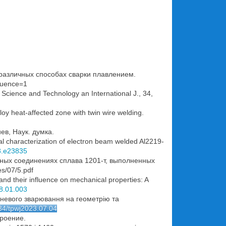
 различных способах сварки плавлением.
quence=1
 Science and Technology an International J., 34,
oy heat-affected zone with twin wire welding.
ев, Наук. думка.
 characterization of electron beam welded Al2219-
23.e23835
арных соединениях сплава 1201-т, выполненных
s/07/5.pdf
d their influence on mechanical properties: A
18.01.003
еневого зварювання на геометрію та
434/tpwj2023.07.04
троение.