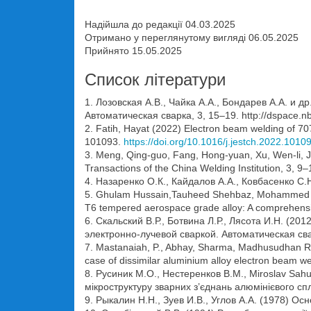
Надійшла до редакції 04.03.2025
Отримано у переглянутому вигляді 06.05.2025
Прийнято 15.05.2025
Список літератури
1. Лозовская А.В., Чайка А.А., Бондарев А.А. 
Автоматическая сварка, 3, 15–19. http://dspace.
2. Fatih, Hayat (2022) Electron beam welding of 707
101093.
https://doi.org/10.1016/j.jestch.2022.1010
3. Meng, Qing-guo, Fang, Hong-yuan, Xu, Wen-li, Ji
Transactions of the China Welding Institution, 3, 9–
4. Назаренко О.К., Кайдалов А.А., Ковбасенко С.Н
5. Ghulam Hussain,Tauheed Shehbaz, Mohammed Alka
T6 tempered aerospace grade alloy: A comprehensi
6. Скальский В.Р., Ботвина Л.Р., Лясота И.Н. (
электронно-лучевой сваркой. Автоматическая сварк
7. Mastanaiah, P., Abhay, Sharma, Madhusudhan Red
case of dissimilar aluminium alloy electron beam 
8. Русиник М.О., Нестеренков В.М., Miroslav Sa
мікроструктуру зварних з’єднань алюмінієвого с
9. Рыкалин Н.Н., Зуев И.В., Углов А.А. (1978) 