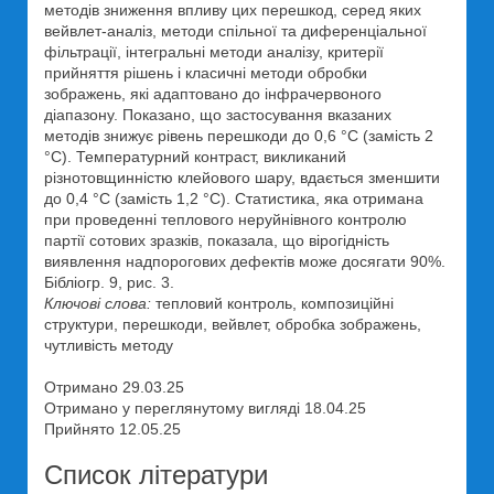
методів зниження впливу цих перешкод, серед яких
вейвлет-аналіз, методи спільної та диференціальної
фільтрації, інтегральні методи аналізу, критерії
прийняття рішень і класичні методи обробки
зображень, які адаптовано до інфрачервоного
діапазону. Показано, що застосування вказаних
методів знижує рівень перешкоди до 0,6 °С (замість 2
°С). Температурний контраст, викликаний
різнотовщинністю клейового шару, вдається зменшити
до 0,4 °С (замість 1,2 °С). Статистика, яка отримана
при проведенні теплового неруйнівного контролю
партії сотових зразків, показала, що вірогідність
виявлення надпорогових дефектів може досягати 90%.
Бібліогр. 9, рис. 3.
Ключові слова:
тепловий контроль, композиційні
структури, перешкоди, вейвлет, обробка зображень,
чутливість методу
Отримано 29.03.25
Отримано у переглянутому вигляді 18.04.25
Прийнято 12.05.25
Список літератури