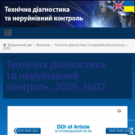
Видавничий дім
Журнали
Технічна діагностика та неруйнівний контроль
2025
Технічна діагностика
та неруйнівний
контроль, 2025, №02
DOI of Article
2025 №02 (02)
2025 №02 (04)
10.37434/tdnk2025.02.03