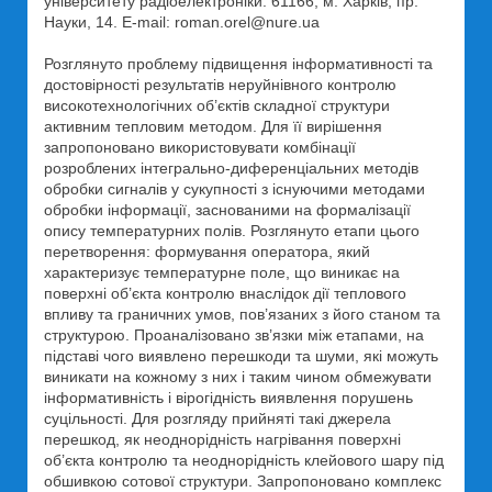
університету радіоелектроніки. 61166, м. Харків, пр.
Науки, 14. E-mail: roman.orel@nure.ua
Розглянуто проблему підвищення інформативності та
достовірності результатів неруйнівного контролю
високотехнологічних об’єктів складної структури
активним тепловим методом. Для її вирішення
запропоновано використовувати комбінації
розроблених інтегрально-диференціальних методів
обробки сигналів у сукупності з існуючими методами
обробки інформації, заснованими на формалізації
опису температурних полів. Розглянуто етапи цього
перетворення: формування оператора, який
характеризує температурне поле, що виникає на
поверхні об’єкта контролю внаслідок дії теплового
впливу та граничних умов, пов’язаних з його станом та
структурою. Проаналізовано зв’язки між етапами, на
підставі чого виявлено перешкоди та шуми, які можуть
виникати на кожному з них і таким чином обмежувати
інформативність і вірогідність виявлення порушень
суцільності. Для розгляду прийняті такі джерела
перешкод, як неоднорідність нагрівання поверхні
об’єкта контролю та неоднорідність клейового шару під
обшивкою сотової структури. Запропоновано комплекс