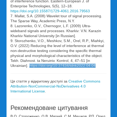
of interference function. Eastern-European J. of
Enterprise Technologies, 5(5), 12–18.
https://doi.org/10.15587/1729-4061.2016.79563
7. Mallat, S.A. (2008) Wavelet tour of signal processing.
The Sparse Way, Academic Press, N.Y.
8. Lazorenko, O.V., Chernogor, L.F. (2009) Ultra-
wideband signals and processes. Kharkiv: V.N. Karazin
Kharkіv National University [in Russian].
9. Storozhenko, V.O., Meshkov, S.M., Orel, R.P., Miahkyi,
O.V. (2022) Reducing the level of interference at thermal
non-destructive testing considering the specific thermal
physical and morphological characteristics of the object.
Tekh. Diahnost. ta Neruiniv. Kontrol, 4, 47–51 [in
Ukrainian].
https://doi.org/10.37434/tdnk2022.04.04
Ця стаття у відкритому доступі за
Creative Commons
Attribution-NonCommercial-NoDerivatives 4.0
International License
.
Рекомендоване цитування
В.О. Стороженко, О.В. Мягкий, С.М. Мешков, Р.П. Орел