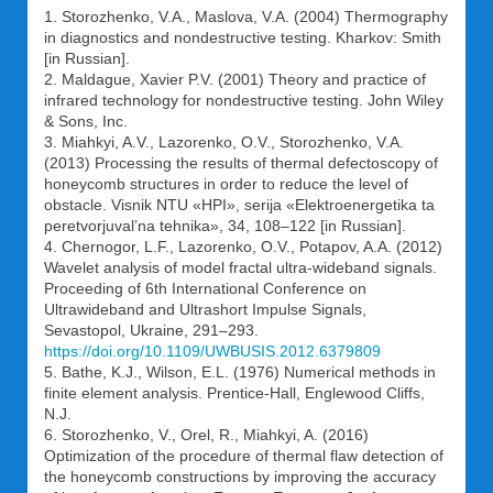
1. Storozhenko, V.A., Maslova, V.A. (2004) Thermography
in diagnostics and nondestructive testing. Kharkov: Smith
[in Russian].
2. Maldague, Xavier P.V. (2001) Theory and practice of
infrared technology for nondestructive testing. John Wiley
& Sons, Inc.
3. Miahkyi, A.V., Lazorenko, O.V., Storozhenko, V.A.
(2013) Processing the results of thermal defectoscopy of
honeycomb structures in order to reduce the level of
obstacle. Vіsnik NTU «HPІ», serіja «Elektroenergetika ta
peretvorjuval’na tehnіka», 34, 108–122 [in Russian].
4. Chernogor, L.F., Lazorenko, O.V., Potapov, A.A. (2012)
Wavelet analysis of model fractal ultra-wideband signals.
Proceeding of 6th International Conference on
Ultrawideband and Ultrashort Impulse Signals,
Sevastopol, Ukraine, 291–293.
https://doi.org/10.1109/UWBUSIS.2012.6379809
5. Bathe, K.J., Wilson, E.L. (1976) Numerical methods in
finite element analysis. Prentice-Hall, Englewood Cliffs,
N.J.
6. Storozhenko, V., Orel, R., Miahkyi, A. (2016)
Optimization of the procedure of thermal flaw detection of
the honeycomb constructions by improving the accuracy