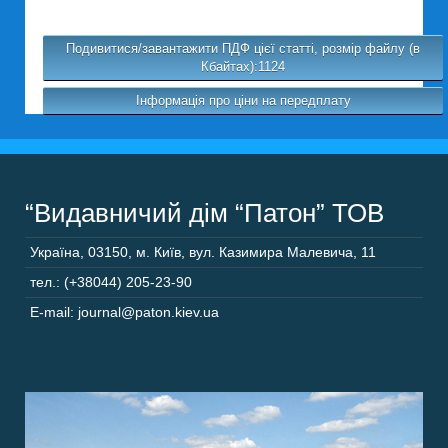
Подивитися/завантажити ПДФ цієї статті, розмір файлу (в
Кбайтах):1124
Інформація про ціни на передплату
“Видавничий дім “Патон” ТОВ
Україна
,
03150
,
м. Київ,
вул. Казимира Малевича, 11
тел.: (+38044) 205-23-90
E-mail: journal@paton.kiev.ua