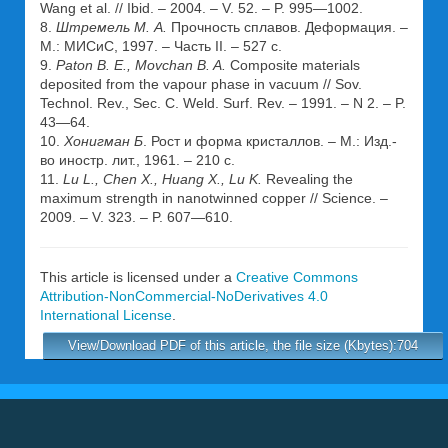
Wang et al. // Ibid. – 2004. – V. 52. – P. 995—1002.
8.
Штремель М. А.
Прочность сплавов. Деформация. –
М.: МИСиС, 1997. – Часть II. – 527 с.
9.
Paton B. E., Movchan B. A.
Composite materials
deposited from the vapour phase in vacuum // Sov.
Technol. Rev., Sec. C. Weld. Surf. Rev. – 1991. – N 2. – P.
43—64.
10.
Хонигман Б
. Рост и форма кристаллов. – М.: Изд.-
во иностр. лит., 1961. – 210 с.
11.
Lu L., Chen X., Huang X., Lu K.
Revealing the
maximum strength in nanotwinned copper // Science. –
2009. – V. 323. – P. 607—610.
This article is licensed under a
Creative Commons
Attribution-NonCommercial-NoDerivatives 4.0
International License
.
View/Download PDF of this article, the file size (Kbytes):704