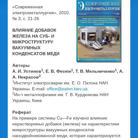
«Современная
электрометаллургия», 2010,
№ 3, с. 21-26
ВЛИЯНИЕ ДОБАВОК
ЖЕЛЕЗА НА СУБ- И
МИКРОСТРУКТУРУ
ВАКУУМНЫХ
КОНДЕНСАТОВ МЕДИ
Авторы
1
1
1
А. И. Устинов
, Е. В. Фесюн
, Т. В. Мельниченко
, А.
2
А. Некрасов
1
Институт электросварки им. Е. О. Патона НАН
Украины. E-mail:
office@paton.kiev.ua
2
Ин-т металлофизики им. Г. В. Курдюмова НАН
Украины, Киев
Реферат
На примере системы Cu—Fe изучено влияние
нерастворимых добавок (железа) на характеристики
микроструктуры вакуумных конденсатов
нанодвойникованной меди, которая характеризуется