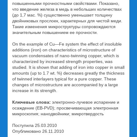
повышенными прочностными свойствами. Показано,
что введение железа в медь в небольших количествах
(до 1,7 мас. %) существенно уменьшает толщину
двойниковых прослоек, характерных для чистой меди.
Такие изменения микроструктуры сопровождаются
значительным повышением ее прочности.
On the example of Cu—Fe system the effect of insoluble
additions (iron) on characteristics of microstructure of
vacuum condensates of nano-twinning copper, which is
characterized by increased strength properties, was
studied. It is shown that adding of iron into copper in small
amounts (up to 1.7 wt. %) decreases greatly the thickness
of twinned interlayers typical for a pure copper. These
changes of microstructure are accompanied by a large
increase in its strength.
Ключевые слова:
электронно-лучевое испарение и
осаждение (EB-PVD); просвечивающая электронная
микроскопия; нанодвойники; микротвердость
Поступила 25.03.2010
Опубликовано 26.11.2010