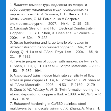
1.
Влияние
температуры подложки на микро- и
субструктуру конденсатов меди, осажденных из
паровой фазы / А. И. Устинов, Е. В. Фесюн, Т. В.
Мельниченко, С. М. Романенко // Современ.
электрометаллургия. – 2007. – № 4. – С. 19—26.
2.
Ultrahigh
Strength and High Electrical Conductivity in
Copper / L. Lu, Y. F. Shen, X. Chen et al. // Science. –
2004. – V. 304. – P. 422.
3.
Strain
hardening and large tensile elongation in
ultrahighstrength nano-twinned copper / E. Ma, Y. M.
Wang, Q. H. Lu et al. // Appl. Phys. Lett. – 2004. –
85
, №
21. – P. 4932.
4.
Tensile
properties of copper with nano-scale twins / Y.
F. Shen, L. Lu, Q. H. Lu et al. // Scripta Materialia. – 2005.
–
52
. – P. 989—994.
5.
Nano-sized
twins induce high rate sensitivity of flow
stress in pure copper / L. Lu, R. Schwaiger, Z. W. Shan et
al. // Acta Materialia. – 2005. – N 53. – P. 2169— 2179.
6.
Zhou X. W., Wadley H. N. G.
Twin formation during the
atomic deposition of copper // Ibid. – 1999. –
47
, № 3. – P.
1063—1078.
7.
Enhanced
hardening in Cu/330 stainless steel
multilayers by nanoscale twinning / X. Zhang, A. Misra, H.