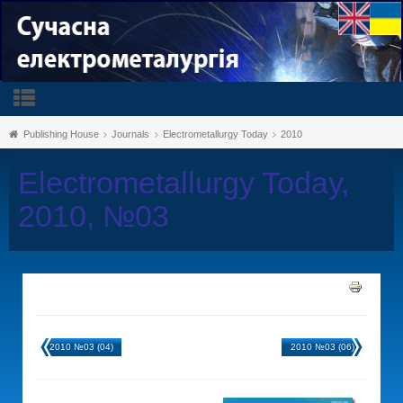
Publishing House
Journals
Electrometallurgy Today
2010
Electrometallurgy Today,
2010, №03
2010 №03 (04)
2010 №03 (06)