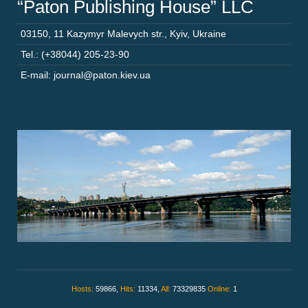
“Paton Publishing House” LLC
03150
,
11 Kazymyr Malevych str.
,
Kyiv
,
Ukraine
Tel.: (+38044) 205-23-90
E-mail: journal@paton.kiev.ua
Hosts:
59866,
Hits:
11334,
All:
73329835
Online:
1