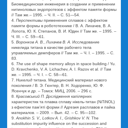
Биомедицинская инженерия в создании и применении
нитиноловых эндопротезов с эффектом памяти формы
// Там же.– 1995. – Ч. II. – С. 51—54.
4.
Перспективы
применения сплавов с эффектом
памяти формы в робототехнике / В. А. Лихачев, В. А.
Лопота, Ю. К. Степанов, В. И. Юдин // Там же. – 1995. –
Ч. III. – С. 59—61.
5.
Воронков А. В., Лихачев В. А.
Исследование
никелида титана в качестве рабочего тела
управляемых демпферов // Там же. – Ч. I. – 1995. – С.
83.
6.
The
use of shape memory alloys in space building / Yu.
D. Kravchenko, V. A. Lichachev, A. I. Razov et al. // Там
же. – 1995. – Ч. I. – С. 58—61.
7.
Никелид
титана. Медицинский материал нового
поколения / В. Э. Гюнтер, В. Н. Ходоренко, Ю. Ф.
Ясенчук и др. – Томск: МИЦ, 2006. – 296 с.
8.
Красовський П.
Дослідження капілярних
характеристик та плавка сплаву нікель-титан (NiTiNOL)
з ефектом пам’яті форми // Адгезия расплавов и пайка
материалов. – 2009. – Вып. 42. – С. 95—102.
9.
Anokhin S. V., Lotkov A. I., Grishkov V. N
. The
substitution impurity influence on the succession and