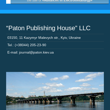
the title of
«Advances in Electrometallurgy»
“Paton Publishing House” LLC
03150
,
11 Kazymyr Malevych str.
,
Kyiv
,
Ukraine
Tel.: (+38044) 205-23-90
E-mail: journal@paton.kiev.ua