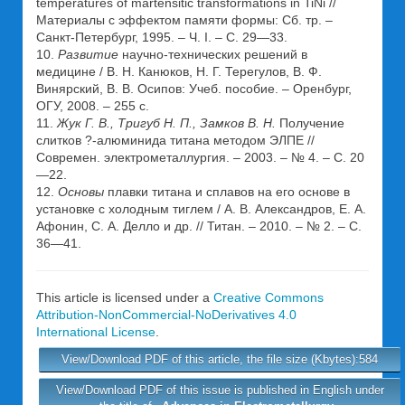
temperatures of martensitic transformations in TiNi //
Материалы с эффектом памяти формы: Сб. тр. –
Санкт-Петербург, 1995. – Ч. I. – С. 29—33.
10.
Развитие
научно-технических решений в
медицине / В. Н. Канюков, Н. Г. Терегулов, В. Ф.
Винярский, В. В. Осипов: Учеб. пособие. – Оренбург,
ОГУ, 2008. – 255 с.
11.
Жук Г. В., Тригуб Н. П., Замков В. Н.
Получение
слитков ?-алюминида титана методом ЭЛПЕ //
Современ. электрометаллургия. – 2003. – № 4. – С. 20
—22.
12.
Основы
плавки титана и сплавов на его основе в
установке с холодным тиглем / А. В. Александров, Е. А.
Афонин, С. А. Делло и др. // Титан. – 2010. – № 2. – С.
36—41.
This article is licensed under a
Creative Commons
Attribution-NonCommercial-NoDerivatives 4.0
International License
.
View/Download PDF of this article, the file size (Kbytes):584
View/Download PDF of this issue is published in English under