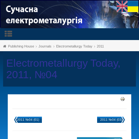
Publishing House
Journals
Electrometallurgy Today
2011
Electrometallurgy Today,
2011, №04
2011 №04 (01)
2011 №04 (03)