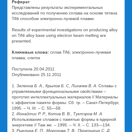
Реферат
Представлены результаты экспериментальных
исследований по получению сплава на основе титана
TiNi способом электронно-лучевой плавки.
Results of experimental investigations on producing alloy
on TiNi alloy base using electron beam melting are
presented.
Ключевые слова:
сплав TiNi; электронно-лучевая
плавка; слиток
Поступила 20.04.2011
Опубликовано 25.11.2011
1.
Зеленов Б. А., Крылов Б. С, Лихачев В. А.
Сплавы с
управляемыми функциональными свойствами –
прототип интеллектуальных материалов // Материалы
с эффектом памяти формы: Сб. тр. – Санкт-Петербург,
1995. – Ч. III. – С. 55—58.
2.
Ионайтис Р. Р., Котов В. В., Туктэров М. А.
Использование сплавов с памятью формы в ядерной
энергетике // Там же. – 1995. – Ч. II. – С. 133—134.
3.
Рыклина Е. П., Морозова Т. В., Прокошкин С. Д.