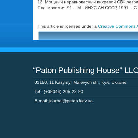
13. Мощный неравновесный вихревой СВЧ разряд 
Плазмохимия-91. - М.: ИНХС АН СССР, 1991. - С.
This article is licensed under a
Creative Commons At
“Paton Publishing House” LL
03150
,
11 Kazymyr Malevych str.
,
Kyiv
,
Ukraine
Tel.: (+38044) 205-23-90
E-mail: journal@paton.kiev.ua