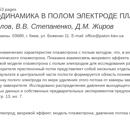
53 pages
ОДИНАМИКА В ПОЛОМ ЭЛЕКТРОДЕ П
алов, В.В. Степаненко, Д.М. Жиров
ны. 03680, г. Киев, ул. Боженко 11. E-mail: office@paton.kiev.ua
намических характеристик плазмотрона с полым катодом, что, в ко
гического плазмотрона. Показана взаимосвязь вихревого эффекта
ской модели плазмотрона с полым электродом для исследования р
вихрителя пристеночный поток представляет собой несколько отдел
 результате в центральной части полости формируется область пон
нку полого электрода по мере удаления этого потока от камеры за
еру завихрителя. Исследовано распределение давления выходящего
ых данных и собственных предварительных экспериментов предлож
. 13, ил. 7.
ектрод; вихревой эффект; модель плазмотрона; давление потока г