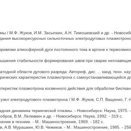
ы / М.Ф. Жуков, И.М. Засыпкин, А.Н. Тимошевский и др. - Новосибир
здания высокоресурсных сильноточных электродуговых плазмотроно
ивязки атмосферной дуги постоянного тока в аргоне к термоэмиссио
овышения стабильности формирования швов при сварке неплавящимся
одной области дугового разряда: Автореф. дис. ... канд. техн. наук. 
рических характеристик плазмотрона с самоустанавливающейся длиной
еристик плазмотрона косвенного действия для обработки биоткани: Ав
узел электродугового плазмотрона / М.Ф. Жуков, С.П. Ващенко, Г.-Н.
адная динамика термической плазмы. - Новосибирск: Наука, 1975. -
обров, В.М. Лелевкин и др. - Новосибирск: Наука, 1992. - 319 с.
ение в технике. - М.: Машиностроение, 1969. - 182 с.
в, А.В. Мурашкин, Ю.В. Чижиков. - М.: Машиностроение, 1985. - 256