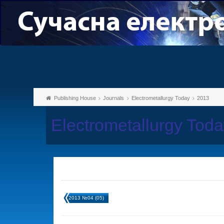
Publishing House
Journals
Electrometallurgy Today
2013
Electrometallurgy Tod
2013 №04 (05)