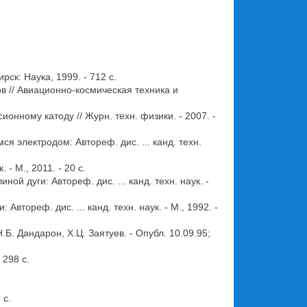
ск: Наука, 1999. - 712 с.
в // Авиационно-космическая техника и
нному катоду // Журн. техн. физики. - 2007. -
 электродом: Автореф. дис. ... канд. техн.
- М., 2011. - 20 с.
 дуги: Автореф. дис. ... канд. техн. наук. -
тореф. дис. ... канд. техн. наук. - М., 1992. -
Б. Дандарон, Х.Ц. Заятуев. - Опубл. 10.09.95;
 298 с.
 с.