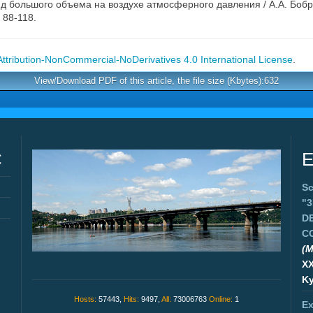
большого объема на воздухе атмосферного давления / А.А. Бобров,
 88-118.
tribution-NonCommercial-NoDerivatives 4.0 International License
.
View/Download PDF of this article, the file size (Kbytes):632
C
E
Sc
"
D
C
(M
X
Ky
Hosts:
57443,
Hits:
9497,
All:
73006763
Online:
1
Ex