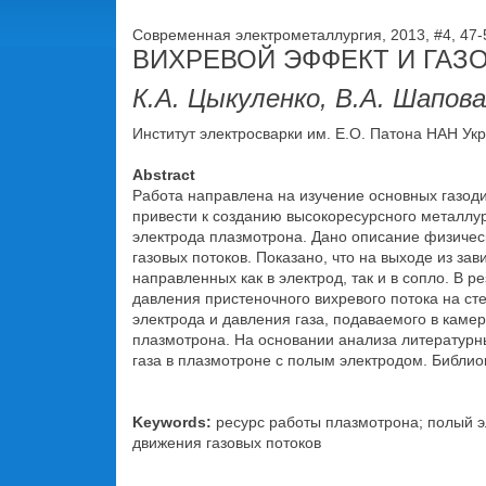
Современная электрометаллургия, 2013, #4, 47-
ВИХРЕВОЙ ЭФФЕКТ И ГАЗ
К.А. Цыкуленко, В.А. Шапов
Институт электросварки им. Е.О. Патона НАН Украи
Abstract
Работа направлена на изучение основных газоди
привести к созданию высокоресурсного металлур
электрода плазмотрона. Дано описание физиче
газовых потоков. Показано, что на выходе из за
направленных как в электрод, так и в сопло. В
давления пристеночного вихревого потока на сте
электрода и давления газа, подаваемого в кам
плазмотрона. На основании анализа литературн
газа в плазмотроне с полым электродом. Библиогр
Keywords:
ресурс работы плазмотрона; полый эл
движения газовых потоков