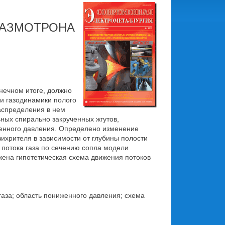
ЛАЗМОТРОНА
нечном итоге, должно
 и газодинамики полого
аспределения в нем
ьных спирально закрученных жгутов,
иженного давления. Определено изменение
вихрителя в зависимости от глубины полости
 потока газа по сечению сопла модели
ена гипотетическая схема движения потоков
аза; область пониженного давления; схема