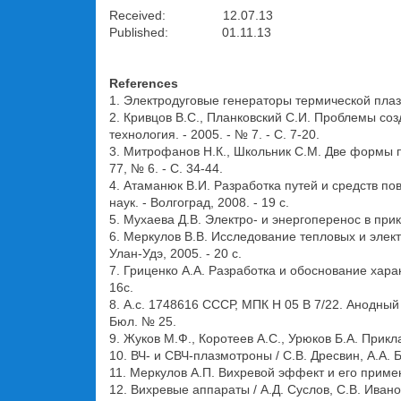
Received: 12.07.13
Published: 01.11.13
References
1. Электродуговые генераторы термической плазм
2. Кривцов В.С., Планковский С.И. Проблемы со
технология. - 2005. - № 7. - С. 7-20.
3. Митрофанов Н.К., Школьник С.М. Две формы пр
77, № 6. - С. 34-44.
4. Атаманюк В.И. Разработка путей и средств п
наук. - Волгоград, 2008. - 19 с.
5. Мухаева Д.В. Электро- и энергоперенос в прикат
6. Меркулов В.В. Исследование тепловых и элект
Улан-Удэ, 2005. - 20 с.
7. Гриценко А.А. Разработка и обоснование характ
16с.
8. А.с. 1748616 СССР, МПК Н 05 В 7/22. Анодный 
Бюл. № 25.
9. Жуков М.Ф., Коротеев А.С., Урюков Б.А. Прикл
10. ВЧ- и СВЧ-плазмотроны / С.В. Дресвин, А.А. Б
11. Меркулов А.П. Вихревой эффект и его примен
12. Вихревые аппараты / А.Д. Суслов, С.В. Ивано