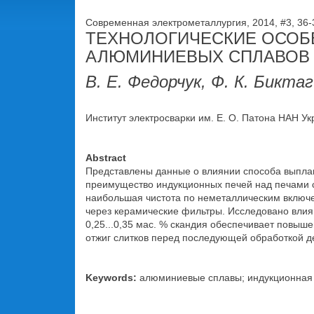
Современная электрометаллургия, 2014, #3, 36
ТЕХНОЛОГИЧЕСКИЕ ОСОБ
АЛЮМИНИЕВЫХ СПЛАВОВ 
В. Е. Федорчук, Ф. К. Бикта
Институт электросварки им. Е. О. Патона НАН Укра
Abstract
Представлены данные о влиянии способа выплав
преимущество индукционных печей над печами 
наибольшая чистота по неметаллическим включ
через керамические фильтры. Исследовано влиян
0,25...0,35 мас. % скандия обеспечивает повыш
отжиг слитков перед последующей обработкой деф
Keywords:
алюминиевые сплавы; индукционная п