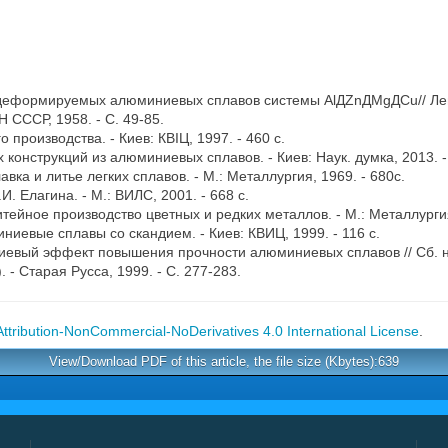
 деформируемых алюминиевых сплавов системы AlДZnДMgДCu// Лег
Н СССР, 1958. - С. 49-85.
 производства. - Киев: КВІЦ, 1997. - 460 с.
 конструкций из алюминиевых сплавов. - Киев: Наук. думка, 2013. -
авка и литье легких сплавов. - М.: Металлургия, 1969. - 680с.
И. Елагина. - М.: ВИЛС, 2001. - 668 с.
Литейное производство цветных и редких металлов. - М.: Металлургия
ниевые сплавы со скандием. - Киев: КВИЦ, 1999. - 116 с.
андиевый эффект повышения прочности алюминиевых сплавов // Сб. 
. - Старая Русса, 1999. - С. 277-283.
tribution-NonCommercial-NoDerivatives 4.0 International License
.
View/Download PDF of this article, the file size (Kbytes):639