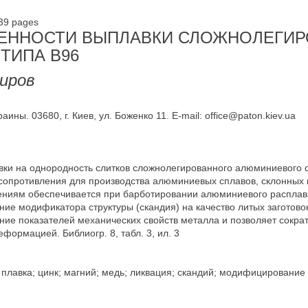
-39 pages
ЕННОСТИ ВЫПЛАВКИ СЛОЖНОЛЕГИ
ТИПА В96
гиров
ины. 03680, г. Киев, ул. Боженко 11. E-mail: office@paton.kiev.ua
ки на однородность слитков сложнолегированного алюминиевого с
сопротивления для производства алюминиевых сплавов, склонных 
ениям обеспечивается при барботировании алюминиевого расплав
ие модификатора структуры (скандия) на качество литых заготовок
ение показателей механических свойств металла и позволяет сокр
ормацией. Библиогр. 8, табл. 3, ил. 3
лавка; цинк; магний; медь; ликвация; скандий; модифицирование