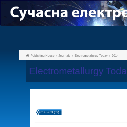
Publishing House
Journals
Electrometallurgy Today
2014
Electrometallurgy Tod
2014 №03 (05)