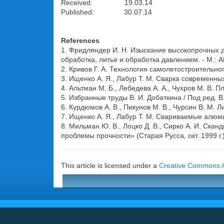
Received: 19.03.14
Published: 30.07.14
References
1. Фридляндер И. Н. Изыскание высокопрочных
обработка, литье и обработка давлением. - М.: А
2. Кривов Г. А. Технология самолетостроительного
3. Ищенко А. Я., Лабур Т. М. Сварка современных
4. Альтман М. Б., Лебедева А. А., Чухров М. В. Пл
5. Избранные труды В. И. Добаткина / Под ред. В.
6. Курдюмов А. В., Пикунов М. В., Чурсин В. М. 
7. Ищенко А. Я., Лабур Т. М. Свариваемые алюми
8. Мильман Ю. В., Лоцко Д. В., Сирко А. И. Ск
проблемы прочности» (Старая Русса, окт. 1999 г.)
This article is licensed under a
Creative Commons At