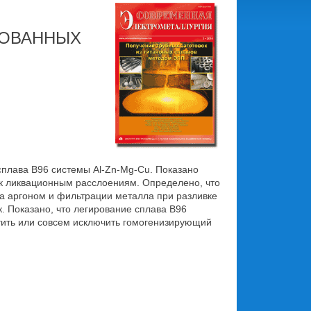
РОВАННЫХ
плава В96 системы Al-Zn-Mg-Cu. Показано
к ликвационным расслоениям. Определено, что
а аргоном и фильтрации металла при разливке
. Показано, что легирование сплава В96
атить или совсем исключить гомогенизирующий