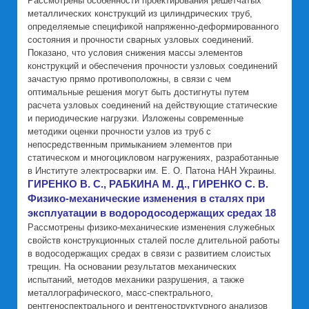
Рассмотрены особенности проектирования решетчатых
металлических конструкций из цилиндрических труб,
определяемые спецификой напряженно-деформированного
состояния и прочности сварных узловых соединений.
Показано, что условия снижения массы элементов
конструкций и обеспечения прочности узловых соединений
зачастую прямо противоположны, в связи с чем
оптимальные решения могут быть достигнуты путем
расчета узловых соединений на действующие статические
и периодические нагрузки. Изложены современные
методики оценки прочности узлов из труб с
непосредственным примыканием элементов при
статическом и многоцикловом нагружениях, разработанные
в Институте электросварки им. Е. О. Патона НАН Украины.
ГИРЕНКО В. С., РАБКИНА М. Д., ГИРЕНКО С. В.
Физико-механические изменения в сталях при
эксплуатации в водородосодержащих средах 18
Рассмотрены физико-механические изменения служебных
свойств конструкционных сталей после длительной работы
в водосодержащих средах в связи с развитием слоистых
трещин. На основании результатов механических
испытаний, методов механики разрушения, а также
металлографического, масс-спектрального,
рентгеноспектрального и рентгеноструктурного анализов