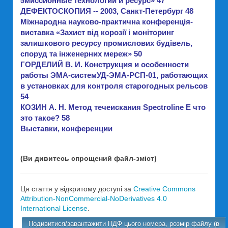
эмиссионные технологии и ресурс» 47
ДЕФЕКТОСКОПИЯ -- 2003, Санкт-Петербург 48
Міжнародна науково-практична конференція-
виставка «Захист від корозії і моніторинг
залишкового ресурсу промислових будівель,
споруд та інженерних мереж» 50
ГОРДЕЛИЙ В. И. Конструкция и особенности
работы ЭМА-системУД-ЭМА-РСП-01, работающих
в установках для контроля старогодных рельсов
54
КОЗИН А. Н. Метод течеискания Spectroline Е что
это такое? 58
Выставки, конференции
(Ви дивитесь спрощений файл-зміст)
Ця стаття у відкритому доступі за
Creative Commons
Attribution-NonCommercial-NoDerivatives 4.0
International License
.
Подивитися/завантажити ПДФ цього номера, розмір файлу (в