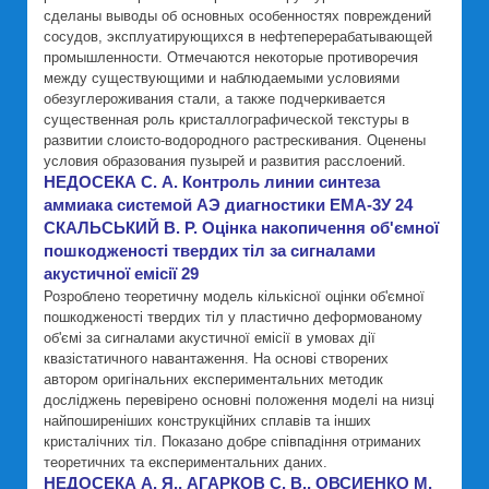
сделаны выводы об основных особенностях повреждений
сосудов, эксплуатирующихся в нефтеперерабатывающей
промышленности. Отмечаются некоторые противоречия
между существующими и наблюдаемыми условиями
обезуглероживания стали, а также подчеркивается
существенная роль кристаллографической текстуры в
развитии слоисто-водородного растрескивания. Оценены
условия образования пузырей и развития расслоений.
НЕДОСЕКА С. А. Контроль линии синтеза
аммиака системой АЭ диагностики ЕМА-3У 24
СКАЛЬСЬКИЙ В. Р. Оцінка накопичення об'ємної
пошкодженості твердих тіл за сигналами
акустичної емісії 29
Розроблено теоретичну модель кількісної оцінки об'ємної
пошкодженості твердих тіл у пластично деформованому
об'ємі за сигналами акустичної емісії в умовах дії
квазістатичного навантаження. На основі створених
автором оригінальних експериментальних методик
досліджень перевірено основні положення моделі на низці
найпоширеніших конструкційних сплавів та інших
кристалічних тіл. Показано добре співпадіння отриманих
теоретичних та експериментальних даних.
НЕДОСЕКА А. Я., АГАРКОВ С. В., ОВСИЕНКО М.