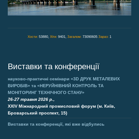
Хости:
53880,
Хіти:
9401,
Загалом:
73090605
Зараз:
1
Виставки та конференції
науково-практичні семінари
«3D ДРУК МЕТАЛЕВИХ
ВИРОБІВ»
та
«НЕРУЙНІВНИЙ КОНТРОЛЬ ТА
МОНІТОРИНГ ТЕХНІЧНОГО СТАНУ»
26-27 травня 2026 р.,
XXIV Міжнародний промисловий форум (м. Київ,
Броварський проспект, 15)
Виставки та конференції, які вже відбулись