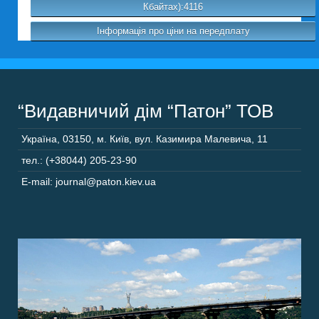
Кбайтах):4116
Інформація про ціни на передплату
“Видавничий дім “Патон” ТОВ
Україна
,
03150
,
м. Київ,
вул. Казимира Малевича, 11
тел.: (+38044) 205-23-90
E-mail: journal@paton.kiev.ua