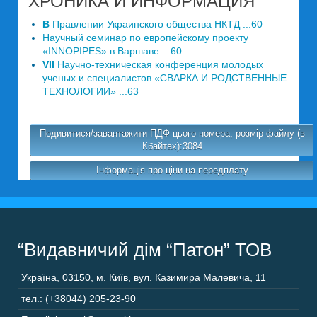
ХРОНИКА И ИНФОРМАЦИЯ
В
Правлении Украинского общества НКТД ...60
Научный семинар по европейскому проекту
«INNOPIPES» в Варшаве ...60
VII
Научно-техническая конференция молодых
ученых и специалистов «СВАРКА И РОДСТВЕННЫЕ
ТЕХНОЛОГИИ» ...63
Подивитися/завантажити ПДФ цього номера, розмір файлу (в
Кбайтах):3084
Інформація про ціни на передплату
“Видавничий дім “Патон” ТОВ
Україна
,
03150
,
м. Київ,
вул. Казимира Малевича, 11
тел.: (+38044) 205-23-90