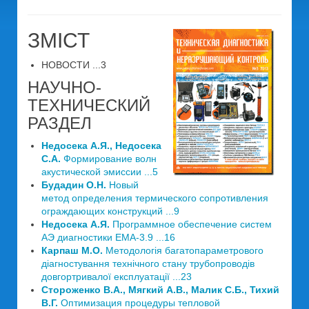
ЗМІСТ
НОВОСТИ ...3
НАУЧНО-
ТЕХНИЧЕСКИЙ
РАЗДЕЛ
Недосека А.Я., Недосека
С.А.
Формирование волн
акустической эмиссии ...5
Будадин О.Н.
Новый
метод определения термического сопротивления
ограждающих конструкций ...9
Недосека А.Я.
Программное обеспечение систем
АЭ диагностики ЕМА-3.9 ...16
Карпаш М.О.
Методологія багатопараметрового
діагностування технічного стану трубопроводів
довгортривалої експлуатації ...23
Стороженко В.А., Мягкий А.В., Малик С.Б., Тихий
В.Г.
Оптимизация процедуры тепловой