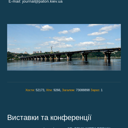
E-mail: journal@paton.kiev.ua
Хости:
52173,
Хіти:
9266,
Загалом:
73088898
Зараз:
1
Виставки та конференції