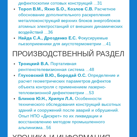
дефектоскопии сотовых конструкций ...31
Тороп В.М., Яхно Б.О., Козлов С.В.
Расчетное
обоснование дополнительного раскрепления
металлоконструкций верхних блоков энергоблоков
атомных электростанций от внешних динамических
воздействий ...36
Найда С.А., Дрозденко Е.С.
Фокусируемые
пьезоприемники для акустотермометрии ...41
ПРОИЗВОДСТВЕННЫЙ РАЗДЕЛ
Троицкий В.А.
Портативная
рентгенотелевизионная система ...48
Глуховский В.Ю., Бородай О.С.
Определение и
расчет геометрических параметров дефектов
объекта контроля с применением лазерно-
тепловизионной дефектометрии ...53
Блинов Ю.Н., Хрипун Л.А.
Особенности
технического обследования конструкций высотных
зданий и сооружений после аварий и обрушений.
Опыт НПО «Дискрет» по их ликвидации и
восстановлению методом промышленного
альпинизма...56