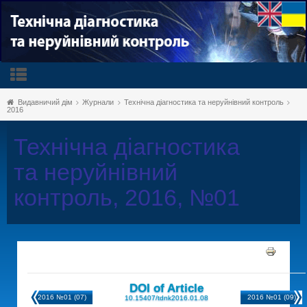
Видавничий дім
Журнали
Технічна діагностика та неруйнівний контроль
2016
Технічна діагностика
та неруйнівний
контроль, 2016, №01
DOI of Article
2016 №01 (07)
2016 №01 (09)
10.15407/tdnk2016.01.08