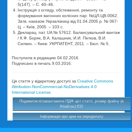
5(147). – С. 40–46.
Інструкція з огляду, обстеження, ремонту та
формування вагонних колісних пар: №ЦЛ-ЦВ-0062.
Затв. наказом Укрзалізниці від 01.04.2005 р. № 067-
Ц. – Київ, 2005. – 103 с.
Декларац. пат. UA № 57612. Балансувальний вантаж
/ К.Ф. Боряк, В.А. Калашник, И.И. Петков, В.И.
Силкин. – Киев: УКРПАТЕНТ, 2011. – Бюл. № 5.
Поступила в редакцию 04.02.2016
Подписано в печать 9.03.2016.
Ця стаття у відкритому доступі за
Creative Commons
Attribution-NonCommercial-NoDerivatives 4.0
International License
.
Подивитися/завантажити ПДФ цієї статті, розмір файлу (в
Кбайтах):832
Інформація про ціни на передплату