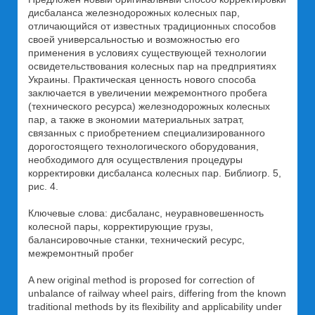
дисбаланса железнодорожных колесных пар,
отличающийся от известных традиционных способов
своей универсальностью и возможностью его
применения в условиях существующей технологии
освидетельствования колесных пар на предприятиях
Украины. Практическая ценность нового способа
заключается в увеличении межремонтного пробега
(технического ресурса) железнодорожных колесных
пар, а также в экономии материальных затрат,
связанных с приобретением специализированного
дорогостоящего технологического оборудования,
необходимого для осуществления процедуры
корректировки дисбаланса колесных пар. Библиогр. 5,
рис. 4.
Ключевые слова: дисбаланс, неуравновешенность
колесной пары, корректирующие грузы,
балансировочные станки, технический ресурс,
межремонтный пробег
A new original method is proposed for correction of
unbalance of railway wheel pairs, differing from the known
traditional methods by its flexibility and applicability under