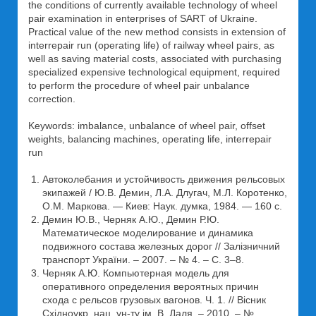
the conditions of currently available technology of wheel
pair examination in enterprises of SART of Ukraine.
Practical value of the new method consists in extension of
interrepair run (operating life) of railway wheel pairs, as
well as saving material costs, associated with purchasing
specialized expensive technological equipment, required
to perform the procedure of wheel pair unbalance
correction.
Keywords: imbalance, unbalance of wheel pair, offset
weights, balancing machines, operating life, interrepair
run
Автоколебания и устойчивость движения рельсовых
экипажей / Ю.В. Демин, Л.А. Длугач, М.Л. Коротенко,
О.М. Маркова. — Киев: Наук. думка, 1984. — 160 с.
Демин Ю.В., Черняк А.Ю., Демин Р.Ю.
Математическое моделирование и динамика
подвижного состава железных дорог // Залізничний
транспорт України. – 2007. – № 4. – С. 3–8.
Черняк А.Ю. Компьютерная модель для
оперативного определения вероятных причин
схода с рельсов грузовых вагонов. Ч. 1. // Вісник
Східноукр. нац. ун-ту ім. В. Даля. – 2010. – №