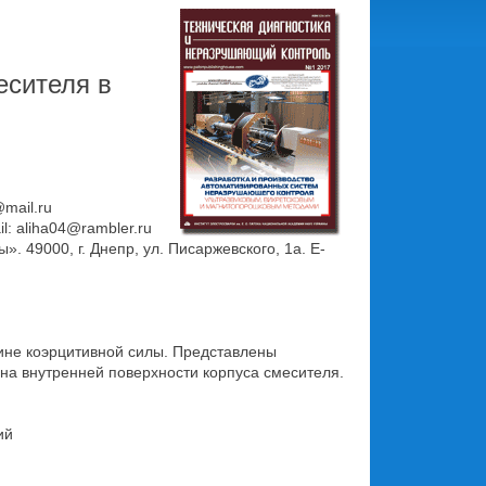
есителя в
mail.ru
l: aliha04@rambler.ru
 49000, г. Днепр, ул. Писаржевского, 1а. E-
ине коэрцитивной силы. Представлены
на внутренней поверхности корпуса смесителя.
ий