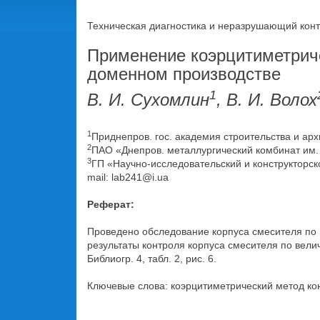
Техническая диагностика и неразрушающий контр
Применение коэрцитиметриче
доменном производстве
1
В. И. Сухомлин
, В. И. Волох
1
Приднепров. гос. академия строительства и архи
2
ПАО «Днепров. металлургический комбинат им. Ф.
3
ГП «Научно-исследовательский и конструкторско
mail: lab241@i.ua
Реферат:
Проведено обследование корпуса смесителя по
результаты контроля корпуса смесителя по вел
Библиогр. 4, табл. 2, рис. 6.
Ключевые слова: коэрцитиметрический метод ко