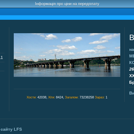
Інформація про ціни на передплату
В
на
М
11
К
26
X
Бр
Ви
Хости:
42038,
Хіти:
8424,
Загалом:
73238258
Зараз:
1
 сайту
LFS