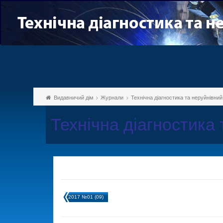
Видавничий дім
Журнали
Технічна діагностика та неруйнівни
Технічна діагностика
2017 №01 (09)