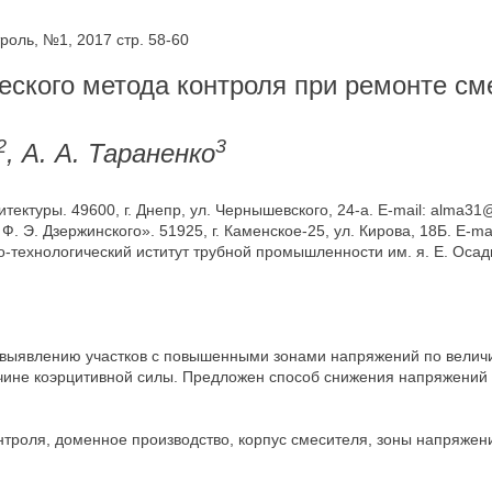
оль, №1, 2017 стр. 58-60
ского метода контроля при ремонте см
2
3
, А. А. Тараненко
тектуры. 49600, г. Днепр, ул. Чернышевского, 24-а. E-mail: alma31@
 Э. Дзержинского». 51925, г. Каменское-25, ул. Кирова, 18Б. E-mai
-технологический иститут трубной промышленности им. я. Е. Осады».
 выявлению участков с повышенными зонами напряжений по велич
ичине коэрцитивной силы. Предложен способ снижения напряжений 
нтроля, доменное производство, корпус смесителя, зоны напряжен