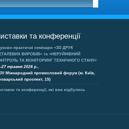
иставки та конференції
уково-практичні семінари
«3D ДРУК
ЕТАЛЕВИХ ВИРОБІВ»
та
«НЕРУЙНІВНИЙ
ОНТРОЛЬ ТА МОНІТОРИНГ ТЕХНІЧНОГО СТАНУ»
-27 травня 2026 р.,
XIV Міжнародний промисловий форум (м. Київ,
оварський проспект, 15)
ставки та конференції, які вже відбулись