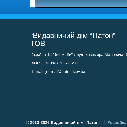
“Видавничий дім “Патон”
ТОВ
Україна
,
03150
,
м. Київ,
вул. Казимира Малевича, 
тел.: (+38044) 205-23-90
E-mail: journal@paton.kiev.ua
©
2013-2026 Видавничий дім "Патон".
Розробка