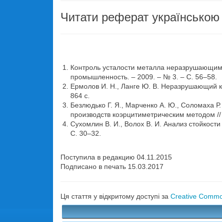
Читати реферат українською
Контроль усталости металла неразрушающим м
промышленность. – 2009. – № 3. – С. 56–58.
Ермолов И. Н., Ланге Ю. В. Неразрушающий кон
864 с.
Безлюдько Г. Я., Марченко А. Ю., Соломаха 
производств коэрцитиметрическим методом //
Сухомлин В. И., Волох В. И. Анализ стойкост
С. 30–32.
Поступила в редакцию 04.11.2015
Подписано в печать 15.03.2017
Ця стаття у відкритому доступі за
Creative Common