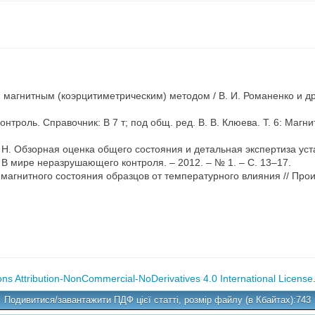
агнитным (коэрцитиметрическим) методом / В. И. Романенко и др.
троль. Справочник: В 7 т; под общ. ред. В. В. Клюева. Т. 6: Магн
Р. Н. Обзорная оценка общего состояния и детальная экспертиза у
 В мире неразрушающего контроля. – 2012. – № 1. – С. 13–17.
и магнитного состояния образцов от температурного влияния // Прои
s Attribution-NonCommercial-NoDerivatives 4.0 International License
Подивитися/завантажити ПДФ цієї статті, розмір файлу (в Кбайтах):743