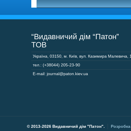
“Видавничий дім “Патон”
ТОВ
Україна
,
03150
,
м. Київ,
вул. Казимира Малевича, 
тел.: (+38044) 205-23-90
E-mail: journal@paton.kiev.ua
©
2013-2026 Видавничий дім "Патон".
Розробка