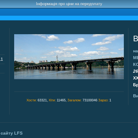
Інформація про ціни на передплату
В
на
М
11
К
26
X
Бр
Ви
Хости:
63321,
Хіти:
11465,
Загалом:
73100046
Зараз:
1
 сайту
LFS