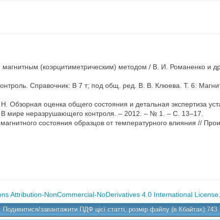
агнитным (коэрцитиметрическим) методом / В. И. Романенко и др.
троль. Справочник: В 7 т; под общ. ред. В. В. Клюева. Т. 6: Магн
Р. Н. Обзорная оценка общего состояния и детальная экспертиза у
 В мире неразрушающего контроля. – 2012. – № 1. – С. 13–17.
и магнитного состояния образцов от температурного влияния // Прои
s Attribution-NonCommercial-NoDerivatives 4.0 International License
Подивитися/завантажити ПДФ цієї статті, розмір файлу (в Кбайтах):743