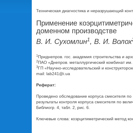
Техническая диагностика и неразрушающий контр
Применение коэрцитиметриче
доменном производстве
1
В. И. Сухомлин
, В. И. Волох
1
Приднепров. гос. академия строительства и архи
2
ПАО «Днепров. металлургический комбинат им. Ф.
3
ГП «Научно-исследовательский и конструкторско
mail: lab241@i.ua
Реферат:
Проведено обследование корпуса смесителя по
результаты контроля корпуса смесителя по вел
Библиогр. 4, табл. 2, рис. 6.
Ключевые слова: коэрцитиметрический метод ко