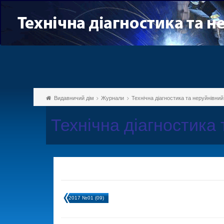
Видавничий дім
Журнали
Технічна діагностика та неруйнівни
Технічна діагностика
2017 №01 (09)