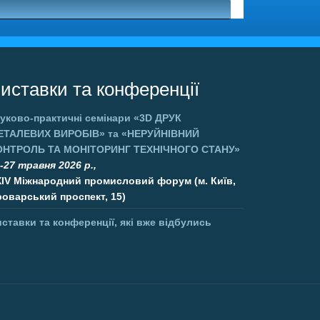
иставки та конференції
уково-практичні семінари
«3D ДРУК
ЕТАЛЕВИХ ВИРОБІВ»
та
«НЕРУЙНІВНИЙ
ОНТРОЛЬ ТА МОНІТОРИНГ ТЕХНІЧНОГО СТАНУ»
-27 травня 2026 р.,
XIV Міжнародний промисловий форум (м. Київ,
оварський проспект, 15)
ставки та конференції, які вже відбулись