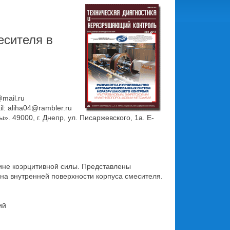
есителя в
mail.ru
l: aliha04@rambler.ru
 49000, г. Днепр, ул. Писаржевского, 1а. E-
ине коэрцитивной силы. Представлены
на внутренней поверхности корпуса смесителя.
ий