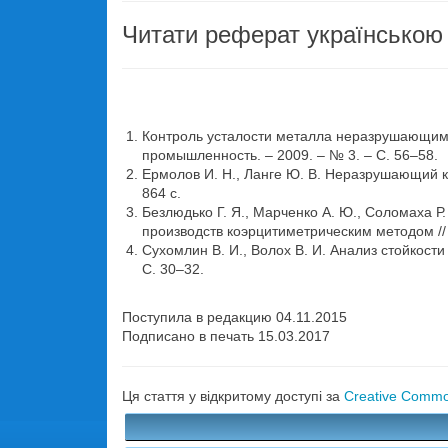
Читати реферат українською
Контроль усталости металла неразрушающим м
промышленность. – 2009. – № 3. – С. 56–58.
Ермолов И. Н., Ланге Ю. В. Неразрушающий кон
864 с.
Безлюдько Г. Я., Марченко А. Ю., Соломаха 
производств коэрцитиметрическим методом //
Сухомлин В. И., Волох В. И. Анализ стойкост
С. 30–32.
Поступила в редакцию 04.11.2015
Подписано в печать 15.03.2017
Ця стаття у відкритому доступі за
Creative Common