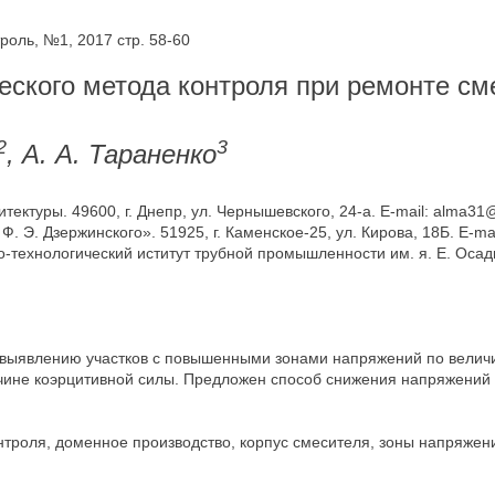
оль, №1, 2017 стр. 58-60
ского метода контроля при ремонте см
2
3
, А. А. Тараненко
тектуры. 49600, г. Днепр, ул. Чернышевского, 24-а. E-mail: alma31@
 Э. Дзержинского». 51925, г. Каменское-25, ул. Кирова, 18Б. E-mai
-технологический иститут трубной промышленности им. я. Е. Осады».
 выявлению участков с повышенными зонами напряжений по велич
ичине коэрцитивной силы. Предложен способ снижения напряжений 
нтроля, доменное производство, корпус смесителя, зоны напряжен