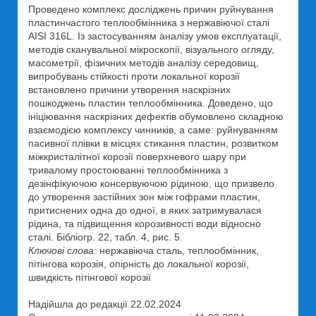
Проведено комплекс досліджень причин руйнування
пластинчастого теплообмінника з нержавіючої сталі
AISI 316L. Із застосуванням аналізу умов експлуатації,
методів сканувальної мікроскопії, візуального огляду,
масометрії, фізичних методів аналізу середовищ,
випробувань стійкості проти локальної корозії
встановлено причини утворення наскрізних
пошкоджень пластин теплообмінника. Доведено, що
ініціювання наскрізних дефектів обумовлено складною
взаємодією комплексу чинників, а саме: руйнуванням
пасивної плівки в місцях стикання пластин, розвитком
міжкристалітної корозії поверхневого шару при
тривалому простоюванні теплообмінника з
дезінфікуючою консервуючою рідиною, що призвело
до утворення застійних зон між гофрами пластин,
притиснених одна до одної, в яких затримувалася
рідина, та підвищення корозивності води відносно
сталі. Бібліогр. 22, табл. 4, рис. 5.
Ключові слова:
нержавіюча сталь, теплообмінник,
пітінгова корозія, опірність до локальної корозії,
швидкість пітінгової корозії
Надійшла до редакції 22.02.2024