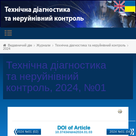
Видавничий дім
Журнали
Технічна діагностика та неруйнівний контроль
2024
Технічна діагностика
та неруйнівний
контроль, 2024, №01
DOI of Article
2024 №01 (02)
2024 №01 (04)
10.37434/tdnk2024.01.03