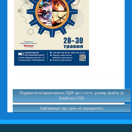
Подивитися/завантажити ПДФ цієї статті, розмір файлу (в
Кбайтах):1702
Інформація про ціни на передплату