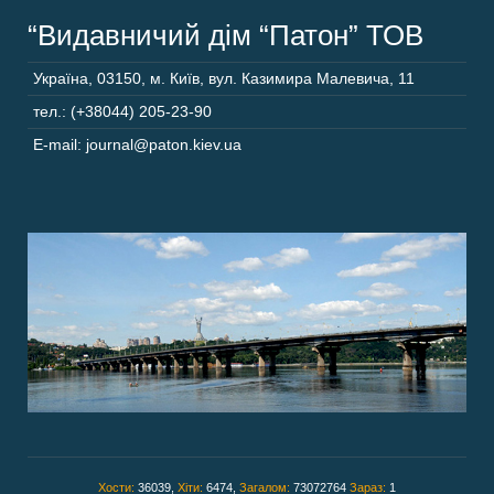
“Видавничий дім “Патон” ТОВ
Україна
,
03150
,
м. Київ,
вул. Казимира Малевича, 11
тел.: (+38044) 205-23-90
E-mail: journal@paton.kiev.ua
Хости:
36039,
Хіти:
6474,
Загалом:
73072764
Зараз:
1