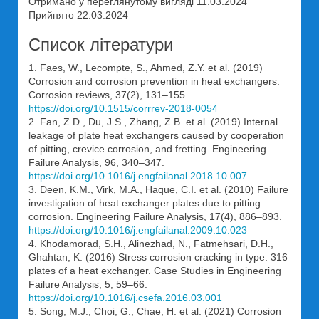
Отримано у переглянутому вигляді 11.03.2024
Прийнято 22.03.2024
Список літератури
1. Faes, W., Lecompte, S., Ahmed, Z.Y. et al. (2019)
Corrosion and corrosion prevention in heat exchangers.
Corrosion reviews, 37(2), 131–155.
https://doi.org/10.1515/corrrev-2018-0054
2. Fan, Z.D., Du, J.S., Zhang, Z.B. et al. (2019) Internal
leakage of plate heat exchangers caused by cooperation
of pitting, crevice corrosion, and fretting. Engineering
Failure Analysis, 96, 340–347.
https://doi.org/10.1016/j.engfailanal.2018.10.007
3. Deen, K.M., Virk, M.A., Haque, C.I. et al. (2010) Failure
investigation of heat exchanger plates due to pitting
corrosion. Engineering Failure Analysis, 17(4), 886–893.
https://doi.org/10.1016/j.engfailanal.2009.10.023
4. Khodamorad, S.H., Alinezhad, N., Fatmehsari, D.H.,
Ghahtan, K. (2016) Stress corrosion cracking in type. 316
plates of a heat exchanger. Case Studies in Engineering
Failure Analysis, 5, 59–66.
https://doi.org/10.1016/j.csefa.2016.03.001
5. Song, M.J., Choi, G., Chae, H. et al. (2021) Corrosion