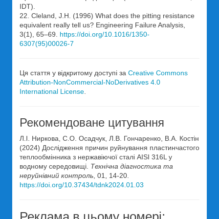
IDT).
22. Cleland, J.H. (1996) What does the pitting resistance
equivalent really tell us? Engineering Failure Analysis,
3(1), 65–69.
https://doi.org/10.1016/1350-
6307(95)00026-7
Ця стаття у відкритому доступі за
Creative Commons
Attribution-NonCommercial-NoDerivatives 4.0
International License
.
Рекомендоване цитування
Л.І. Ниркова, С.О. Осадчук, Л.В. Гончаренко, В.А. Костін
(2024) Дослідження причин руйнування пластинчастого
теплообмінника з нержавіючої сталі AISI 316L у
водному середовищі.
Технічна діагностика та
неруйнівний контроль
, 01, 14-20.
https://doi.org/10.37434/tdnk2024.01.03
Реклама в цьому номері: