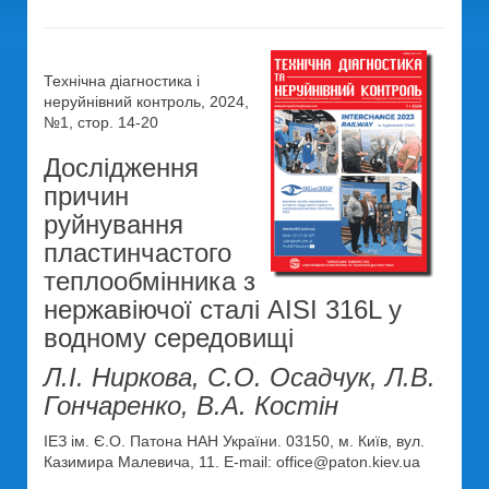
Технічна діагностика і
неруйнівний контроль, 2024,
№1, стор. 14-20
Дослідження
причин
руйнування
пластинчастого
теплообмінника з
нержавіючої сталі AISI 316L у
водному середовищі
Л.І. Ниркова, С.О. Осадчук, Л.В.
Гончаренко, В.А. Костін
ІЕЗ ім. Є.О. Патона НАН України. 03150, м. Київ, вул.
Казимира Малевича, 11. E-mail: office@paton.kiev.ua