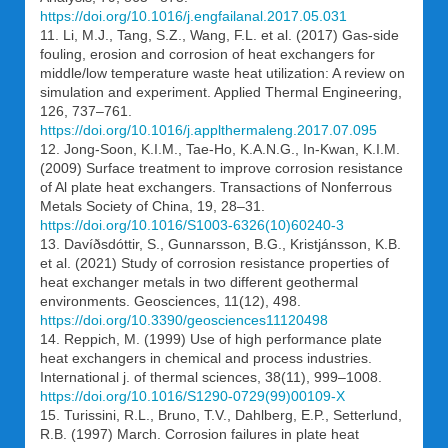
https://doi.org/10.1016/j.engfailanal.2017.05.031
11. Li, M.J., Tang, S.Z., Wang, F.L. et al. (2017) Gas-side
fouling, erosion and corrosion of heat exchangers for
middle/low temperature waste heat utilization: A review on
simulation and experiment. Applied Thermal Engineering,
126, 737–761.
https://doi.org/10.1016/j.applthermaleng.2017.07.095
12. Jong-Soon, K.I.M., Tae-Ho, K.A.N.G., In-Kwan, K.I.M.
(2009) Surface treatment to improve corrosion resistance
of Al plate heat exchangers. Transactions of Nonferrous
Metals Society of China, 19, 28–31.
https://doi.org/10.1016/S1003-6326(10)60240-3
13. Davíðsdóttir, S., Gunnarsson, B.G., Kristjánsson, K.B.
et al. (2021) Study of corrosion resistance properties of
heat exchanger metals in two different geothermal
environments. Geosciences, 11(12), 498.
https://doi.org/10.3390/geosciences11120498
14. Reppich, M. (1999) Use of high performance plate
heat exchangers in chemical and process industries.
International j. of thermal sciences, 38(11), 999–1008.
https://doi.org/10.1016/S1290-0729(99)00109-X
15. Turissini, R.L., Bruno, T.V., Dahlberg, E.P., Setterlund,
R.B. (1997) March. Corrosion failures in plate heat