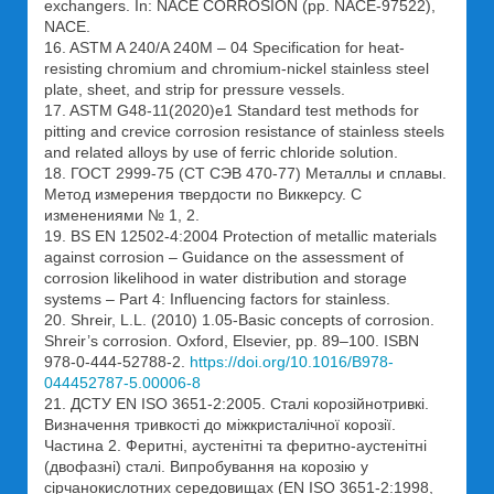
exchangers. In: NACE CORROSION (pp. NACE-97522),
NACE.
16. ASTM A 240/A 240M – 04 Specification for heat-
resisting chromium and chromium-nickel stainless steel
plate, sheet, and strip for pressure vessels.
17. ASTM G48-11(2020)e1 Standard test methods for
pitting and crevice corrosion resistance of stainless steels
and related alloys by use of ferric chloride solution.
18. ГОСТ 2999-75 (СТ СЭВ 470-77) Металлы и сплавы.
Метод измерения твердости по Виккерсу. С
изменениями № 1, 2.
19. BS EN 12502-4:2004 Protection of metallic materials
against corrosion – Guidance on the assessment of
corrosion likelihood in water distribution and storage
systems – Part 4: Influencing factors for stainless.
20. Shreir, L.L. (2010) 1.05-Basic concepts of corrosion.
Shreir’s corrosion. Oxford, Elsevier, pp. 89–100. ISBN
978-0-444-52788-2.
https://doi.org/10.1016/B978-
044452787-5.00006-8
21. ДСТУ EN ISO 3651-2:2005. Сталі корозійнотривкі.
Визначення тривкості до міжкристалічної корозії.
Частина 2. Феритні, аустенітні та феритно-аустенітні
(двофазні) сталі. Випробування на корозію у
сірчанокислотних середовищах (EN ISO 3651-2:1998,