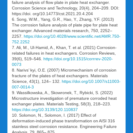
failure analysis of flow plate in plate heat exchanger.
Corrosion Science and Technology, 20(4), 204–209. DOI:
https://doi. org/10.14773/cst.2021.20.4.204
6. Song, W.M., Yang, G.R., Hao, Y., Zhang, Y.F. (2013)
The corrosion failure analysis of plate pipe for plate heat
exchanger. Advanced materials research, 750, 2252–
2257.
https://doi.org/10.4028/www.scientific.net/AMR.750-
752.2252
7. Ali, M., Ul-Hamid, A., Khan, T. et al. (2021) Corrosion-
related failures in heat exchangers. Corrosion Reviews,
39(6), 519–546.
https://doi.org/10.1515/corrrev-2020-
0073
8. Narivs’ kyi, O.E. (2007) Micromechanism of corrosion
fracture of the plates of heat exchangers. Materials
Science, 43(1), 124– 132.
https://doi.org/10.1007/s11003-
007-0014-3
9. Wassilkowska, A., Skowronek, T., Rybicki, S. (2022)
Microstructure investigation of premature corroded heat
exchanger plates. Materials Testing, 58(3), 218–223.
https://doi.org/10.3139/120.110837
10. Solomon, N., Solomon, I. (2017) Effect of
deformation-induced phase transformation on AISI 316
stainless steel corrosion resistance. Engineering Failure
Analysis, 79, 865– 875.