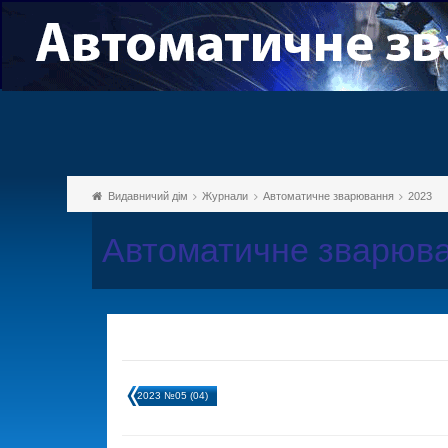
Видавничий дім
Журнали
Автоматичне зварювання
2023
Автоматичне зварюва
2023 №05 (04)