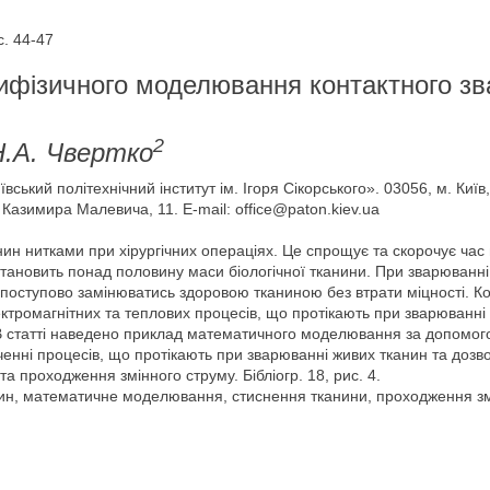
. 44-47
ифізичного моделювання контактного з
2
Н.А. Чвертко
ський політехнічний інститут ім. Ігоря Сікорського». 03056, м. Київ
. Казимира Малевича, 11. E-mail: office@paton.kiev.ua
н нитками при хірургічних операціях. Це спрощує та скорочує час 
становить понад половину маси біологічної тканини. При зварюванні
 поступово замінюватись здоровою тканиною без втрати міцності. 
тромагнітних та теплових процесів, що протікають при зварюванні 
 статті наведено приклад математичного моделювання за допомого
ченні процесів, що протікають при зварюванні живих тканин та дозв
 проходження змінного струму. Бібліогр. 18, рис. 4.
ин, математичне моделювання, стиснення тканини, проходження змі