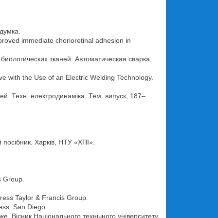
думка.
proved immediate chorioretinal adhesion in
 биологических тканей. Автоматическая сварка,
rve with the Use of an Electric Welding Technology.
ей. Техн. електродинаміка. Тем. випуск, 187–
 посібник. Харків, НТУ «ХПІ».
s Group.
ress Taylor & Francis Group.
ess. San Diego.
ке. Вісник Національного технічного університету