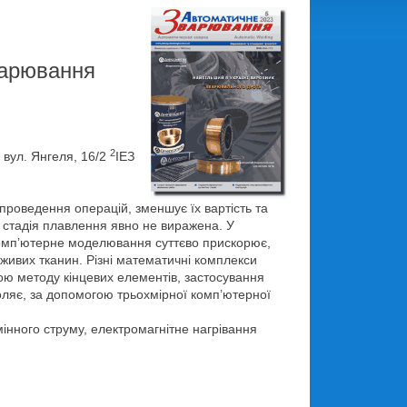
варювання
2
, вул. Янгеля, 16/2
ІЕЗ
проведення операцій, зменшує їх вартість та
 стадія плавлення явно не виражена. У
Компʼютерне моделювання суттєво прискорює,
живих тканин. Різні математичні комплекси
ю методу кінцевих елементів, застосування
оляє, за допомогою трьохмірної комп’ютерної
нного струму, електромагнітне нагрівання