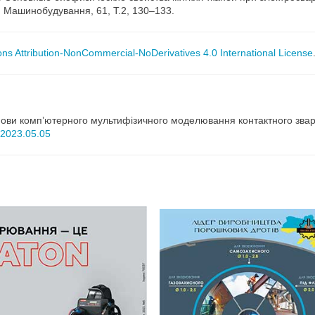
ія Машинобудування, 61, Т.2, 130–133.
s Attribution-NonCommercial-NoDerivatives 4.0 International License
Основи компʼютерного мультифізичного моделювання контактного зв
as2023.05.05