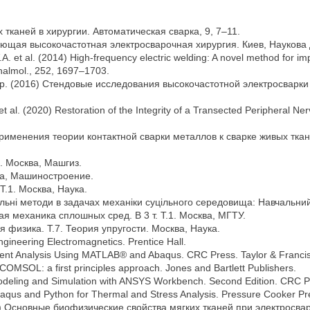
х тканей в хирургии. Автоматическая сварка, 9, 7–11.
няющая высокочастотная электросварочная хирургия. Киев, Наукова 
. et al. (2014) High-frequency electric welding: A novel method for im
hthalmol., 252, 1697–1703.
и др. (2016) Стендовые исследования высокочастотной электросварки
et al. (2020) Restoration of the Integrity of a Transected Peripheral Ne
применения теории контактной сварки металлов к сварке живых ткан
а. Москва, Машгиз.
ква, Машиностроение.
Т.1. Москва, Наука.
ельні методи в задачах механіки суцільного середовища: Навчальний
ая механика сплошных сред. В 3 т. Т.1. Москва, МГТУ.
 физика. Т.7. Теория упругости. Москва, Наука.
ngineering Electromagnetics. Prentice Hall.
ement Analysis Using MATLAB® and Abaqus. CRC Press. Taylor & Franci
COMSOL: a first principles approach. Jones and Bartlett Publishers.
 Modeling and Simulation with ANSYS Workbench. Second Edition. CRC P
Abaqus and Python for Thermal and Stress Analysis. Pressure Cooker Pr
11) Основные биофизические свойства мягких тканей при электросвар