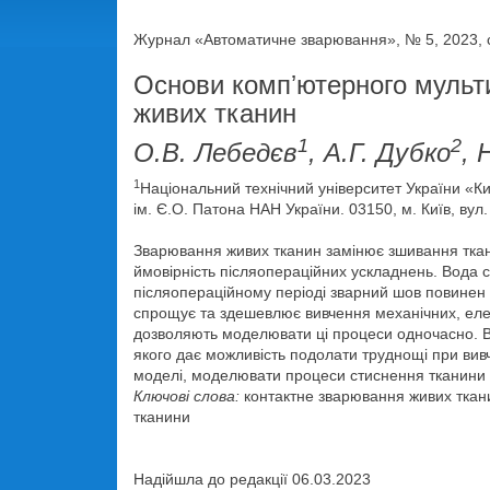
Журнал «Автоматичне зварювання», № 5, 2023, с
Основи компʼютерного мульт
живих тканин
1
2
О.В. Лебедєв
, А.Г. Дубко
, 
1
Національний технічний університет України «Київ
ім. Є.О. Патона НАН України. 03150, м. Київ, вул
Зварювання живих тканин замінює зшивання ткани
ймовірність післяопераційних ускладнень. Вода 
післяопераційному періоді зварний шов повинен
спрощує та здешевлює вивчення механічних, елек
дозволяють моделювати ці процеси одночасно. В
якого дає можливість подолати труднощі при вив
моделі, моделювати процеси стиснення тканини та
Ключові слова:
контактне зварювання живих ткан
тканини
Надійшла до редакції 06.03.2023