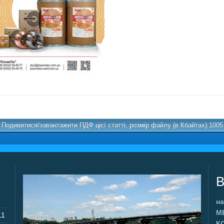
Подивитися/завантажити ПДФ цієї статті, розмір файлу (в Кбайтах):1005
В
на
М
11
К