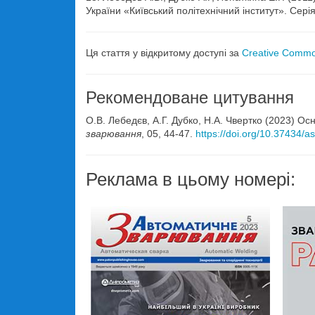
України «Київський політехнічний інститут». Сер
Ця стаття у відкритому доступі за
Creative Common
Рекомендоване цитування
О.В. Лебедєв, А.Г. Дубко, Н.А. Чвертко (2023) 
зварювання
, 05, 44-47.
https://doi.org/10.37434/
Реклама в цьому номері: