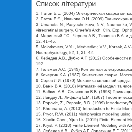
Список літератури
1. Патон Б.Е. (2004) Электрическая сварка мягки
2. Патон Б.Є., Иванова О.Н. (2009) Тканесохра
3. Umanets, N., Pasyechnikova, N.V., Naumenko, V.A
vitreoretinal surgery. Graefe’s Arch. Clin. Exp. Op
4. Маринский Г.С., Чернец А.В., Ткаченко В.А. 
12, 41–45.
5. Molotkovets, V.Yu., Medvediev, V.V., Korsak, A.V.
Neurophysiology, 52, 1, 31–42.
6. Лебедев А.В., Дубко А.Г. (2012) Особенности 
192.
7. Гельман А.С. (1949) Контактная электросварк
8. Кочергин К.А. (1987) Контактная сварка. Мос
9. Седов Л.И. (1970) Механика сплошной среды. 
10. Ванін В.А. (2018) Математичні моделі та чис
11. Бабкин А.В., Селиванов В.В. (1998) Прикладн
12. Ландау Л., Лифшиц Е.М. (1987) Теоретическая
13. Popovic, Z., Popovic, B.D. (1999) IntroductoryE
14. Khennane, A. (2013) Introduction to Finite El
15. Pryor, R.W. (2011) Multiphysics modeling using 
16. Xiaolin Chen, Yijun Liu (2019) Finite Element
17. Krysl, P. (2018) Finite Element Modeling with 
18. Лебедев А.В., Дубко А.Г, Лопаткина Е.Г. (20