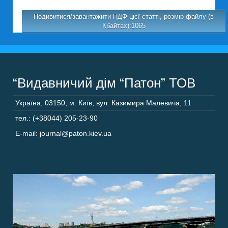
Подивитися/завантажити ПДФ цієї статті, розмір файлу (в
Кбайтах):1065
“Видавничий дім “Патон” ТОВ
Україна
,
03150
,
м. Київ,
вул. Казимира Малевича, 11
тел.: (+38044) 205-23-90
E-mail: journal@paton.kiev.ua