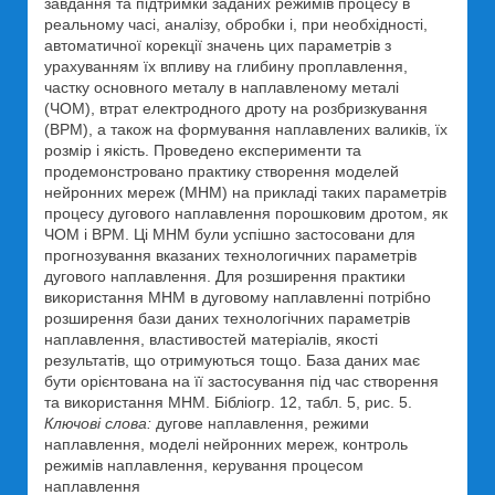
завдання та підтримки заданих режимів процесу в
реальному часі, аналізу, обробки і, при необхідності,
автоматичної корекції значень цих параметрів з
урахуванням їх впливу на глибину проплавлення,
частку основного металу в наплавленому металі
(ЧОМ), втрат електродного дроту на розбризкування
(ВРМ), а також на формування наплавлених валиків, їх
розмір і якість. Проведено експерименти та
продемонстровано практику створення моделей
нейронних мереж (МНМ) на прикладі таких параметрів
процесу дугового наплавлення порошковим дротом, як
ЧОМ і ВРМ. Ці МНМ були успішно застосовани для
прогнозування вказаних технологичних параметрів
дугового наплавлення. Для розширення практики
використання МНМ в дуговому наплавленні потрібно
розширення бази даних технологічних параметрів
наплавлення, властивостей матеріалів, якості
результатів, що отримуються тощо. База даних має
бути орієнтована на її застосування під час створення
та використання МНМ. Бібліогр. 12, табл. 5, рис. 5.
Ключові слова:
дугове наплавлення, режими
наплавлення, моделі нейронних мереж, контроль
режимів наплавлення, керування процесом
наплавлення