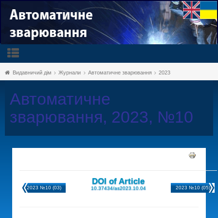
Видавничий дім
Журнали
Автоматичне зварювання
2023
Автоматичне
зварювання, 2023, №10
DOI of Article
2023 №10 (03)
2023 №10 (05)
10.37434/as2023.10.04