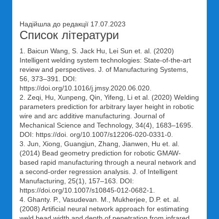
Надійшла до редакції 17.07.2023
Список літератури
1. Baicun Wang, S. Jack Hu, Lei Sun et. al. (2020)
Intelligent welding system technologies: State-of-the-art
review and perspectives. J. of Manufacturing Systems,
56, 373–391. DOI:
https://doi.org/10.1016/j.jmsy.2020.06.020.
2. Zeqi, Hu, Xunpeng, Qin, Yifeng, Li et al. (2020) Welding
parameters prediction for arbitrary layer height in robotic
wire and arc additive manufacturing. Journal of
Mechanical Science and Technology, 34(4), 1683–1695.
DOI: https://doi. org/10.1007/s12206-020-0331-0.
3. Jun, Xiong, Guangjun, Zhang, Jianwen, Hu et. al.
(2014) Bead geometry prediction for robotic GMAW-
based rapid manufacturing through a neural network and
a second-order regression analysis. J. of Intelligent
Manufacturing, 25(1), 157–163. DOI:
https://doi.org/10.1007/s10845-012-0682-1.
4. Ghanty. P., Vasudevan. M., Mukherjee, D.P. et. al.
(2008) Artificial neural network approach for estimating
weld bead width and depth of penetration from infrared