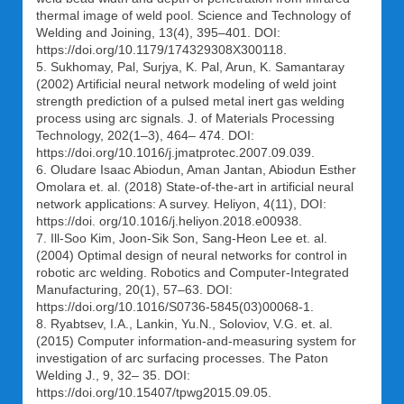
thermal image of weld pool. Science and Technology of
Welding and Joining, 13(4), 395–401. DOI:
https://doi.org/10.1179/174329308X300118.
5. Sukhomay, Pal, Surjya, K. Pal, Arun, K. Samantaray
(2002) Artificial neural network modeling of weld joint
strength prediction of a pulsed metal inert gas welding
process using arc signals. J. of Materials Processing
Technology, 202(1–3), 464– 474. DOI:
https://doi.org/10.1016/j.jmatprotec.2007.09.039.
6. Oludare Isaac Abiodun, Aman Jantan, Abiodun Esther
Omolara et. al. (2018) State-of-the-art in artificial neural
network applications: A survey. Heliyon, 4(11), DOI:
https://doi. org/10.1016/j.heliyon.2018.e00938.
7. Ill-Soo Kim, Joon-Sik Son, Sang-Heon Lee et. al.
(2004) Optimal design of neural networks for control in
robotic arc welding. Robotics and Computer-Integrated
Manufacturing, 20(1), 57–63. DOI:
https://doi.org/10.1016/S0736-5845(03)00068-1.
8. Ryabtsev, I.A., Lankin, Yu.N., Soloviov, V.G. et. al.
(2015) Computer information-and-measuring system for
investigation of arc surfacing processes. The Paton
Welding J., 9, 32– 35. DOI:
https://doi.org/10.15407/tpwg2015.09.05.