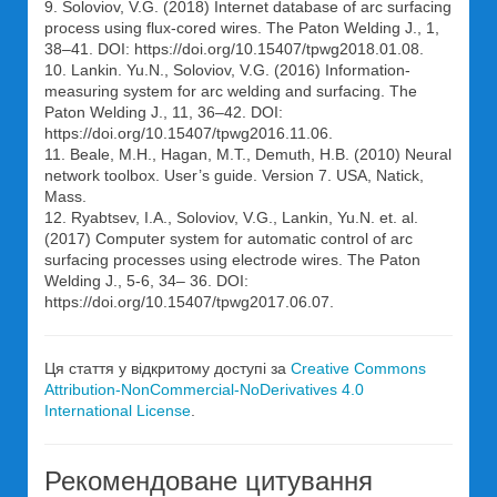
9. Soloviov, V.G. (2018) Internet database of arc surfacing
process using flux-cored wires. The Paton Welding J., 1,
38–41. DOI: https://doi.org/10.15407/tpwg2018.01.08.
10. Lankin. Yu.N., Soloviov, V.G. (2016) Information-
measuring system for arc welding and surfacing. The
Paton Welding J., 11, 36–42. DOI:
https://doi.org/10.15407/tpwg2016.11.06.
11. Beale, M.H., Hagan, M.T., Demuth, H.B. (2010) Neural
network toolbox. User’s guide. Version 7. USA, Natick,
Mass.
12. Ryabtsev, I.A., Soloviov, V.G., Lankin, Yu.N. et. al.
(2017) Computer system for automatic control of arc
surfacing processes using electrode wires. The Paton
Welding J., 5-6, 34– 36. DOI:
https://doi.org/10.15407/tpwg2017.06.07.
Ця стаття у відкритому доступі за
Creative Commons
Attribution-NonCommercial-NoDerivatives 4.0
International License
.
Рекомендоване цитування