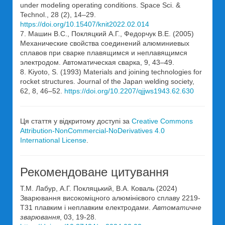
under modeling operating conditions. Space Sci. &
Technol., 28 (2), 14–29.
https://doi.org/10.15407/knit2022.02.014
7. Машин В.С., Покляцкий А.Г., Федорчук В.Е. (2005)
Механические свойства соединений алюминиевых
сплавов при сварке плавящимся и неплавящимся
электродом. Автоматическая сварка, 9, 43–49.
8. Kiyoto, S. (1993) Materials and joining technologies for
rocket structures. Journal of the Japan welding society,
62, 8, 46–52.
https://doi.org/10.2207/qjjws1943.62.630
Ця стаття у відкритому доступі за
Creative Commons
Attribution-NonCommercial-NoDerivatives 4.0
International License
.
Рекомендоване цитування
Т.М. Лабур, А.Г. Покляцький, В.А. Коваль (2024)
Зварювання високоміцного алюмінієвого сплаву 2219-
Т31 плавким і неплавким електродами.
Автоматичне
зварювання
, 03, 19-28.