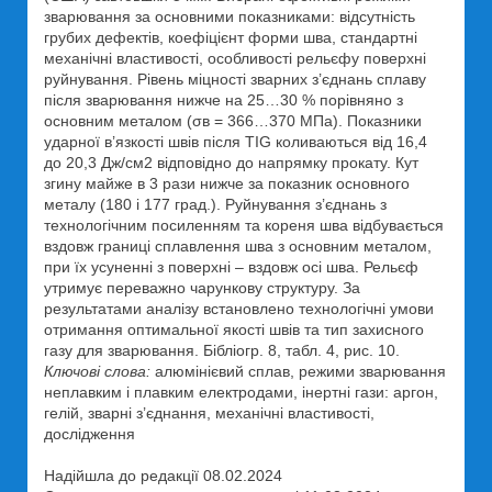
зварювання за основними показниками: відсутність
грубих дефектів, коефіцієнт форми шва, стандартні
механічні властивості, особливості рельєфу поверхні
руйнування. Рівень міцності зварних з’єднань сплаву
після зварювання нижче на 25…30 % порівняно з
основним металом (σв = 366…370 МПа). Показники
ударної в’язкості швів після TIG коливаються від 16,4
до 20,3 Дж/см2 відповідно до напрямку прокату. Кут
згину майже в 3 рази нижче за показник основного
металу (180 і 177 град.). Руйнування з’єднань з
технологічним посиленням та кореня шва відбувається
вздовж границі сплавлення шва з основним металом,
при їх усуненні з поверхні – вздовж осі шва. Рельєф
утримує переважно чарункову структуру. За
результатами аналізу встановлено технологічні умови
отримання оптимальної якості швів та тип захисного
газу для зварювання. Бібліогр. 8, табл. 4, рис. 10.
Ключові слова:
алюмінієвий сплав, режими зварювання
неплавким і плавким електродами, інертні гази: аргон,
гелій, зварні з’єднання, механічні властивості,
доcлідження
Надійшла до редакції 08.02.2024