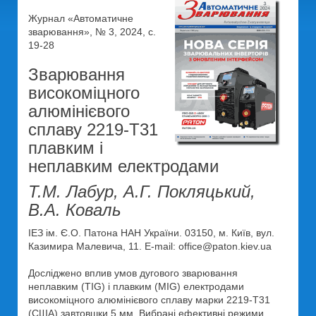
Журнал «Автоматичне
зварювання», № 3, 2024, с.
19-28
Зварювання
високоміцного
алюмінієвого
сплаву 2219-Т31
плавким і
неплавким електродами
Т.М. Лабур, А.Г. Покляцький,
В.А. Коваль
ІЕЗ ім. Є.О. Патона НАН України. 03150, м. Київ, вул.
Казимира Малевича, 11. E-mail: office@paton.kiev.ua
Доcліджено вплив умов дугового зварювання
неплавким (TIG) і плавким (МІG) електродами
високоміцного алюмінієвого сплаву марки 2219-Т31
(США) завтовшки 5 мм. Вибрані ефективні режими