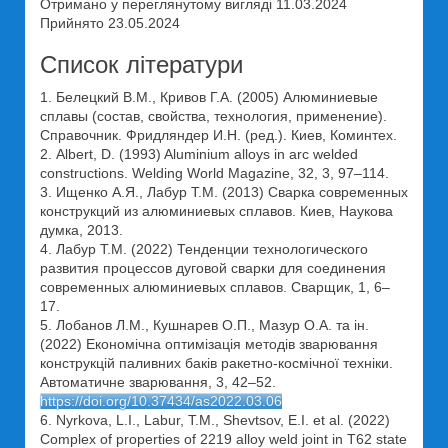
Отримано у переглянутому вигляді 11.03.2024
Прийнято 23.05.2024
Список літератури
1. Белецкий В.М., Кривов Г.А. (2005) Алюминиевые
сплавы (состав, свойства, технология, применение).
Справочник. Фридляндер И.Н. (ред.). Киев, Коминтех.
2. Albert, D. (1993) Aluminium alloys in arc welded
constructions. Welding World Magazine, 32, 3, 97–114.
3. Ищенко А.Я., Лабур Т.М. (2013) Сварка современных
конструкций из алюминиевых сплавов. Киев, Наукова
думка, 2013.
4. Лабур Т.М. (2022) Тенденции технологического
развития процессов дуговой сварки для соединения
современных алюминиевых сплавов. Сварщик, 1, 6–
17.
5. Лобанов Л.М., Кушнарев О.П., Мазур О.А. та ін.
(2022) Економічна оптимізація методів зварювання
конструкцій паливних баків ракетно-космічної техніки.
Автоматичне зварювання, 3, 42–52.
https://doi.org/10.37434/as2022.03.06
6. Nyrkova, L.I., Labur, T.M., Shevtsov, E.I. et al. (2022)
Complex of properties of 2219 alloy weld joint in T62 state