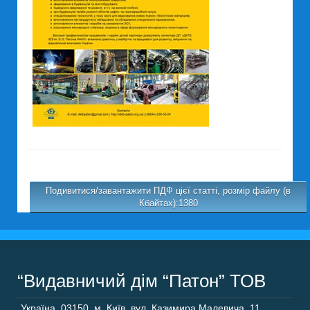
Подивитися/завантажити ПДФ цієї статті, розмір файлу (в
Кбайтах):1380
“Видавничий дім “Патон” ТОВ
Україна
,
03150
,
м. Київ,
вул. Казимира Малевича, 11