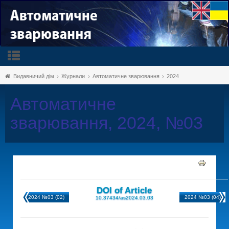
Видавничий дім
Журнали
Автоматичне зварювання
2024
Автоматичне
зварювання, 2024, №03
DOI of Article
2024 №03 (02)
2024 №03 (04)
10.37434/as2024.03.03