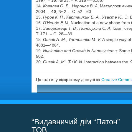
1997. –
30
, № 23. – P. 3167—3186.
14.
Ковалев О. Б., Неронов В. А.
Металлохимическ
2004. –
40
, № 2. – С. 52—60.
15.
Гуров К. П., Карташкин Б. А., Угасте Ю. Э.
16.
D’Heurle F. M.
Nucleation of a new phase from t
17.
Запорожець Т. В., Полосухіна С. А
. Комп’юте
Т. 171. – С. 28—39.
18.
Gusak А. M., Yarmolenko M. V.
A simple way of 
4881—4884.
19.
Nucleation and Growth in Nanosystems
: Some N
502.
20.
Gusak A. M., Tu K. N.
Interaction between the Ki
Ця стаття у відкритому доступі за
Creative Common
“Видавничий дім “Патон”
ТОВ