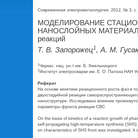
Современная электрометаллургия, 2012, № 3, c.
МОДЕЛИРОВАНИЕ СТАЦИО
НАНОСЛОЙНЫХ МАТЕРИАЛАХ. 
реакций
1
Т. В. Запорожец
, А. М. Гуса
1
Черкас. нац. ун-т им. Б. Хмельницкого
2
Институт электросварки им. Е. О. Патона НАН У
Реферат
На основе кинетики реакционного роста фаз в 
двухстадийной реакции самораспространяющегос
наноструктуре. Исследовано влияние промежуто
параметры фронта реакции СВС.
On the basis of kinetics of a reaction growth of pha
self-propagating high-temperature synthesis (SHS) a
on characteristics of SHS front was investigated. It