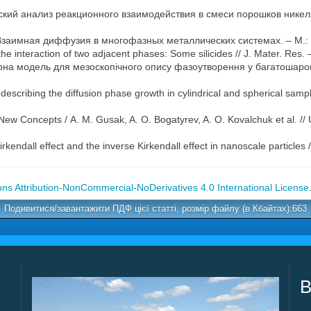
ий анализ реакционного взаимодействия в смеси порошков никеля
Взаимная диффузия в многофазных металлических системах. – М.: Н
he interaction of two adjacent phases: Some silicides // J. Mater. Res.
рна модель для мезоскопічного опису фазоутворення у багатошарових
describing the diffusion phase growth in cylindrical and spherical sampl
ew Concepts / А. M. Gusak, A. O. Bogatyrev, A. O. Kovalchuk et al. // U
rkendall effect and the inverse Kirkendall effect in nanoscale particles 
s Attribution-NonCommercial-NoDerivatives 4.0 International License
Подивитися/завантажити ПДФ цієї статті, розмір файлу (в Кбайтах):663
В