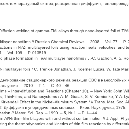
окотемпературный синтез; реакционная диффузия; теплопроводн
Diffusion welding of gamma-TiAl alloys through nano-layered foil of Ti/Al 
tilayer nanofilms // Russian Chemical Reviews. – 2008. – Vol. 77. – P.
ctions in Ni/Zr multilayered foils using reaction heats, velocities, and 
11. – Vol. 109. – P. 013519.
hase formation in Ti/Al multilayer nanofilms / J.-C. Gachon, A. S. Rog
Ni multilayer foils / C. Trenkle Jonathan, J. Koerner Lucas, W. Tate Mark 
делирование стационарного режима реакции СВС в нанослойных м
ллургия. – 2010. – Т. 1. – С. 40—46.
Films – Inter-diffusion and Reactions (Chapter 10). – New York: John W
oys, ThinFilms, and Nanosystems / A. M. Gusak, S. V. Kornienko, Y. A. L
 Kirkendall Effect in the Nickel-Aluminum System / // Trans. Met. Soc. 
М.
Диффузия в упорядоченных сплавах. – Киев: Наук. думка, 1975. –
rmation // Mater. Sci. Rep. – 1990. –
5
, № 1. – P. 1—44.
in Al/Ni thin–film bilayers with and without contamination // J. Appl. P
ting the thermodynamics and kinetics of thin film reactions by differenti