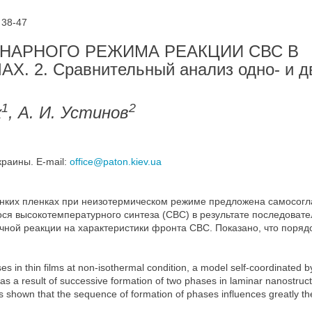
 38-47
НАРНОГО РЕЖИМА РЕАКЦИИ СВС В
2. Сравнительный анализ одно- и дв
1
2
к
, А. И. Устинов
краины. E-mail:
office@paton.kiev.ua
тонких пленках при неизотермическом режиме предложена самосо
я высокотемпературного синтеза (СВС) в результате последовател
чной реакции на характеристики фронта СВС. Показано, что поряд
ses in thin films at non-isothermal condition, a model self-coordinated b
s a result of successive formation of two phases in laminar nanostructu
 is shown that the sequence of formation of phases influences greatly t