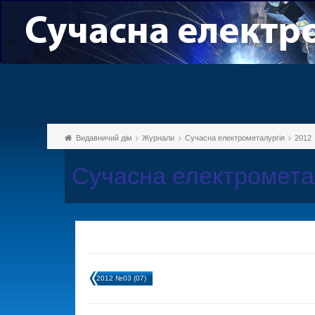
Видавничий дім
Журнали
Сучасна електрометалургія
2012
Сучасна електромета
2012 №03 (07)