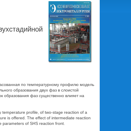
ухстадийной
гласованная по температурному профилю модель
ьного образования двух фаз в слоистой
ок образования фаз существенно влияет на
y temperature profile, of two-stage reaction of a
re is offered. The effect of intermediate reaction
he parameters of SHS reaction front.