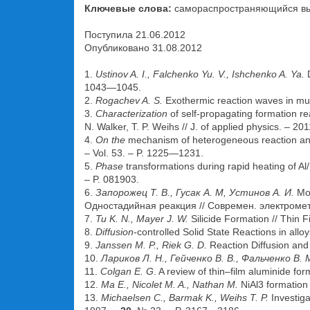
Ключевые слова:
самораспространяющийся выс
Поступила 21.06.2012
Опубликовано 31.08.2012
1.
Ustinov A. I., Falchenko Yu. V., Ishchenko A. Ya.
1043—1045.
2.
Rogachev A. S.
Exothermic reaction waves in mul
3.
Characterization
of self-propagating formation rea
N. Walker, T. P. Weihs // J. of applied physics. – 20
4.
On the
mechanism of heterogeneous reaction and p
– Vol. 53. – P. 1225—1231.
5.
Phase
transformations during rapid heating of Al/
– P. 081903.
6.
Запорожец Т. В., Гусак А. М, Устинов А. И.
Мо
Одностадийная реакция // Современ. электромета
7.
Tu K. N., Mayer J. W.
Silicide Formation // Thin 
8.
Diffusion
-controlled Solid State Reactions in all
9.
Janssen M. P., Riek G. D.
Reaction Diffusion and
10.
Лариков Л. Н., Гейченко В. В., Фальченко В. 
11.
Colgan E. G
. A review of thin–film aluminide fo
12.
Ma E., Nicolet M. A., Nathan M.
NiAl3 formation 
13.
Michaelsen C., Barmak K., Weihs T. P.
Investiga