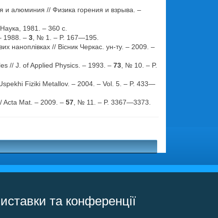
 и алюминия // Физика горения и взрыва. –
аука, 1981. – 360 с.
 – 1988. –
3
, № 1. – P. 167—195.
 наноплівках // Вісник Черкас. ун-ту. – 2009. –
es // J. of Applied Physics. – 1993. –
73
, № 10. – P.
spekhi Fiziki Metallov. – 2004. – Vol. 5. – P. 433—
// Acta Mat. – 2009. –
57
, № 11. – P. 3367—3373.
.
иставки та конференції