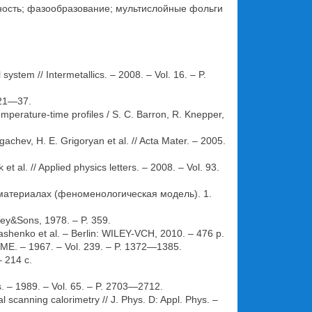
ость; фазообразование; мультислойные фольги
system // Intermetallics. – 2008. – Vol. 16. – P.
 21—37.
temperature-time profiles / S. C. Barron, R. Knepper,
achev, H. E. Grigoryan et al. // Acta Mater. – 2005.
et al. // Applied physics letters. – 2008. – Vol. 93.
атериалах (феноменологическая модель). 1.
iley&Sons, 1978. – P. 359.
yashenko et al. – Berlin: WILEY-VCH, 2010. – 476 p.
AIME. – 1967. – Vol. 239. – P. 1372—1385.
 214 c.
hys. – 1989. – Vol. 65. – P. 2703—2712.
al scanning calorimetry // J. Phys. D: Appl. Phys. –