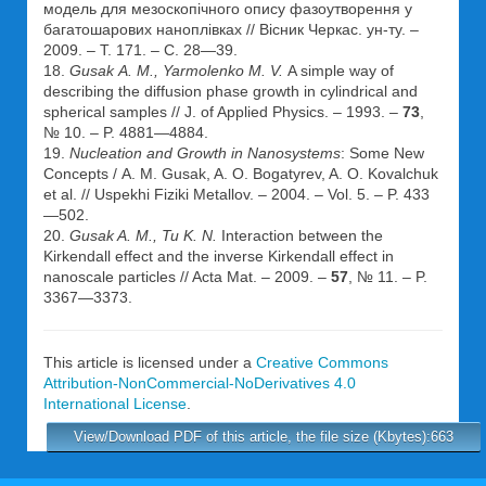
модель для мезоскопічного опису фазоутворення у
багатошарових наноплівках // Вісник Черкас. ун-ту. –
2009. – Т. 171. – С. 28—39.
18.
Gusak А. M., Yarmolenko M. V.
A simple way of
describing the diffusion phase growth in cylindrical and
spherical samples // J. of Applied Physics. – 1993. –
73
,
№ 10. – P. 4881—4884.
19.
Nucleation and Growth in Nanosystems
: Some New
Concepts / А. M. Gusak, A. O. Bogatyrev, A. O. Kovalchuk
et al. // Uspekhi Fiziki Metallov. – 2004. – Vol. 5. – P. 433
—502.
20.
Gusak A. M., Tu K. N.
Interaction between the
Kirkendall effect and the inverse Kirkendall effect in
nanoscale particles // Acta Mat. – 2009. –
57
, № 11. – P.
3367—3373.
This article is licensed under a
Creative Commons
Attribution-NonCommercial-NoDerivatives 4.0
International License
.
View/Download PDF of this article, the file size (Kbytes):663