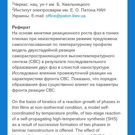
1
Черкас. нац. ун-т им. Б. Хмельницкого
2
Институт электросварки им. Е. О. Патона НАН
Украины. E-mail:
office@paton.kiev.ua
Реферат
На основе кинетики реакционного роста фаз в тонких
пленках при неизотермическом режиме предложена
самосогласованная по температурному профилю
модель двухстадийной реакции
самораспространяющегося высокотемпературного
синтеза (СВС) в результате последовательного
образования двух фаз в слоистой наноструктуре.
Исследовано влияние промежуточной реакции на
характеристики фронта СВС. Показано, что порядок
образования фаз существенно влияет на параметры
фронта реакции СВС.
On the basis of kinetics of a reaction growth of phases in
thin films at non-isothermal condition, a model self-
coordinated by temperature profile, of two-stage reaction
of a self-propagating high-temperature synthesis (SHS)
as a result of successive formation of two phases in
laminar nanostructure is offered. The effect of