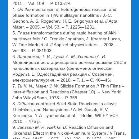
2011. – Vol. 109. – P. 013519.
4.
On the
mechanism of heterogeneous reaction and
phase formation in Ti/Al multilayer nanofilms / J.-C.
Gachon, A. S. Rogachev, H. E. Grigoryan et al. // Acta
Mater. – 2005. – Vol. 53. – P. 1225—1231.
5.
Phase
transformations during rapid heating of Al/Ni
multilayer foils / C. Trenkle Jonathan, J. Koerner Lucas,
W. Tate Mark et al. // Applied physics letters. – 2008. –
Vol. 93. – P. 081903.
6.
Запорожец Т. В., Гусак А. М, Устинов А. И.
Моделирование стационарного режима реакции СВС в
нанослойных материалах (феноменологическая
модель). 1. Одностадийная реакция // Современ.
электрометаллургия. – 2010. – Т. 1. – С. 40—46.
7.
Tu K. N., Mayer J. W.
Silicide Formation // Thin Films –
Inter-diffusion and Reactions (Chapter 10). – New York:
John Wiley&Sons, 1978. – P. 359.
8.
Diffusion
-controlled Solid State Reactions in alloys,
ThinFilms, and Nanosystems / A. M. Gusak, S. V.
Kornienko, Y. A. Lyashenko et al. – Berlin: WILEY-VCH,
2010. – 476 p.
9.
Janssen M. P., Riek G. D.
Reaction Diffusion and
Kirkendall Effect in the Nickel-Aluminum System / // Trans.
Met. Soc. AIME. – 1967. – Vol. 239. – P. 1372—1385.