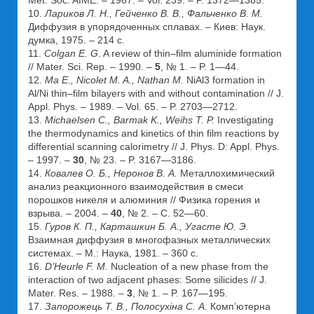
10.
Лариков Л. Н., Гейченко В. В., Фальченко В. М.
Диффузия в упорядоченных сплавах. – Киев: Наук.
думка, 1975. – 214 c.
11.
Colgan E. G
. A review of thin–film aluminide formation
// Mater. Sci. Rep. – 1990. –
5
, № 1. – P. 1—44.
12.
Ma E., Nicolet M. A., Nathan M.
NiAl3 formation in
Al/Ni thin–film bilayers with and without contamination // J.
Appl. Phys. – 1989. – Vol. 65. – P. 2703—2712.
13.
Michaelsen C., Barmak K., Weihs T. P.
Investigating
the thermodynamics and kinetics of thin film reactions by
differential scanning calorimetry // J. Phys. D: Appl. Phys.
– 1997. –
30
, № 23. – P. 3167—3186.
14.
Ковалев О. Б., Неронов В. А.
Металлохимический
анализ реакционного взаимодействия в смеси
порошков никеля и алюминия // Физика горения и
взрыва. – 2004. –
40
, № 2. – С. 52—60.
15.
Гуров К. П., Карташкин Б. А., Угасте Ю. Э.
Взаимная диффузия в многофазных металлических
системах. – М.: Наука, 1981. – 360 с.
16.
D’Heurle F. M.
Nucleation of a new phase from the
interaction of two adjacent phases: Some silicides // J.
Mater. Res. – 1988. –
3
, № 1. – P. 167—195.
17.
Запорожець Т. В., Полосухіна С. А
. Комп’ютерна