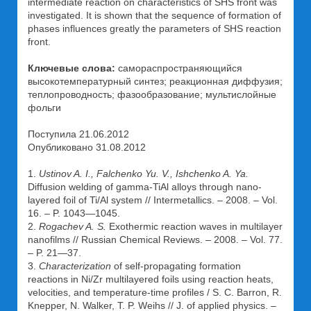
intermediate reaction on characteristics of SHS front was
investigated. It is shown that the sequence of formation of
phases influences greatly the parameters of SHS reaction
front.
Ключевые слова:
самораспространяющийся
высокотемпературный синтез; реакционная диффузия;
теплопроводность; фазообразование; мультислойные
фольги
Поступила 21.06.2012
Опубликовано 31.08.2012
1.
Ustinov A. I., Falchenko Yu. V., Ishchenko A. Ya.
Diffusion welding of gamma-TiAl alloys through nano-
layered foil of Ti/Al system // Intermetallics. – 2008. – Vol.
16. – P. 1043—1045.
2.
Rogachev A. S.
Exothermic reaction waves in multilayer
nanofilms // Russian Chemical Reviews. – 2008. – Vol. 77.
– P. 21—37.
3.
Characterization
of self-propagating formation
reactions in Ni/Zr multilayered foils using reaction heats,
velocities, and temperature-time profiles / S. C. Barron, R.
Knepper, N. Walker, T. P. Weihs // J. of applied physics. –