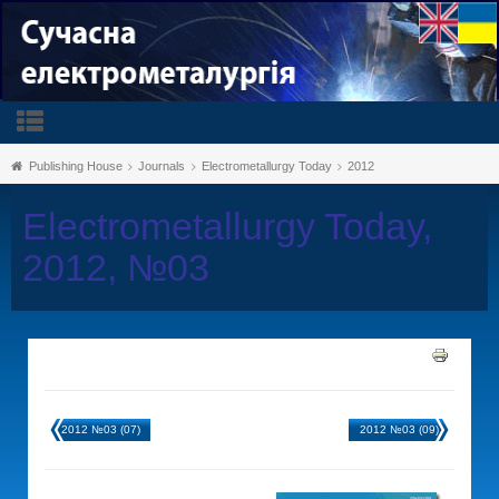
Publishing House
Journals
Electrometallurgy Today
2012
Electrometallurgy Today,
2012, №03
2012 №03 (07)
2012 №03 (09)