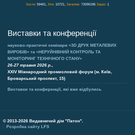
Хости:
59461,
Хіти:
10721,
Загалом:
73096186
Зараз:
1
Виставки та конференції
науково-практичні семінари
«3D ДРУК МЕТАЛЕВИХ
ВИРОБІВ»
та
«НЕРУЙНІВНИЙ КОНТРОЛЬ ТА
МОНІТОРИНГ ТЕХНІЧНОГО СТАНУ»
26-27 травня 2026 р.,
XXIV Міжнародний промисловий форум (м. Київ,
Броварський проспект, 15)
Виставки та конференції, які вже відбулись
©
2013-2026 Видавничий дім "Патон".
Розробка сайту
LFS