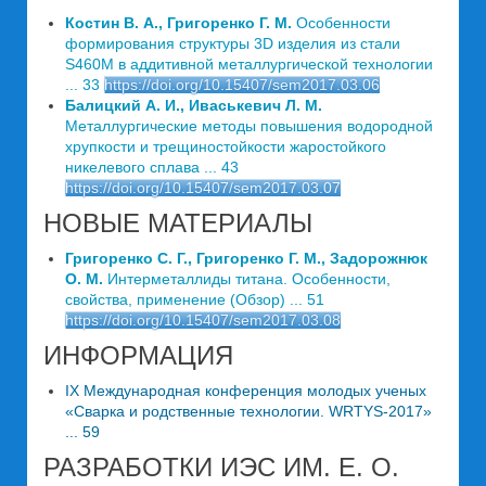
Костин В. А., Григоренко Г. М.
Особенности
формирования структуры 3D изделия из стали
S460M в аддитивной металлургической технологии
... 33
https://doi.org/10.15407/sem2017.03.06
Балицкий А. И., Иваськевич Л. М.
Металлургические методы повышения водородной
хрупкости и трещиностойкости жаростойкого
никелевого сплава ... 43
https://doi.org/10.15407/sem2017.03.07
НОВЫЕ МАТЕРИАЛЫ
Григоренко С. Г., Григоренко Г. М., Задорожнюк
О. М.
Интерметаллиды титана. Особенности,
свойства, применение (Обзор) ... 51
https://doi.org/10.15407/sem2017.03.08
ИНФОРМАЦИЯ
IХ Международная конференция молодых ученых
«Сварка и родственные технологии. WRTYS-2017»
... 59
РАЗРАБОТКИ ИЭС ИМ. Е. О.