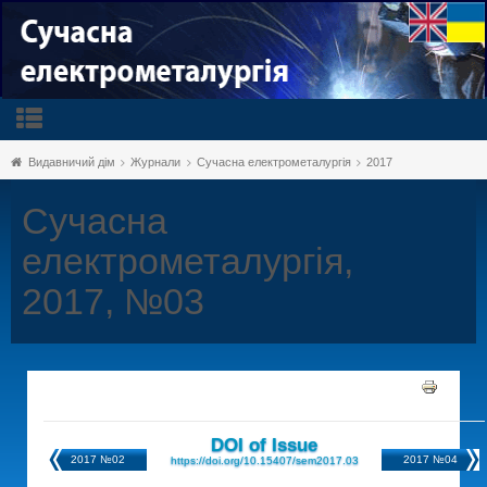
Видавничий дім
Журнали
Сучасна електрометалургія
2017
Сучасна
електрометалургія,
2017, №03
DOI of Issue
2017 №02
2017 №04
https://doi.org/10.15407/sem2017.03