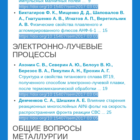
импульсных магнитных полей ... 9
https://doi.org/10.15407/sem2017.03.02
Биктагиров Ф. К., Мищенко Д. Д., Шаповалов В.
А., Гнатушенко А. В., Игнатов А. П., Веретильник
А. В.
Физические свойства плавленого и
агломерированного флюсов АНФ-6-1 ... 15
https://doi.org/10.15407/sem2017.03.03
ЭЛЕКТРОННО-ЛУЧЕВЫЕ
ПРОЦЕССЫ
Ахонин С. В., Северин А. Ю., Белоус В. Ю.,
Березос В. А., Пикулин А. Н., Ерохин А. Г.
Структура и свойства титанового сплава ВТ19,
полученного способом электронно-лучевой плавки,
после термомеханической обработки ... 19
https://doi.org/10.15407/sem2017.03.04
Демченков С. А., Шишкин А. Е.
Влияние старения
реакционных многослойных Al/Ni фольг на скорость
распространения фронта реакции СВС ... 25
https://doi.org/10.15407/sem2017.03.05
ОБЩИЕ ВОПРОСЫ
МЕТАЛЛУРГИИ