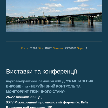
Хости:
61226,
Хіти:
11027,
Загалом:
73097951
Зараз:
1
Виставки та конференції
науково-практичні семінари
«3D ДРУК МЕТАЛЕВИХ
ВИРОБІВ»
та
«НЕРУЙНІВНИЙ КОНТРОЛЬ ТА
МОНІТОРИНГ ТЕХНІЧНОГО СТАНУ»
26-27 травня 2026 р.,
XXIV Міжнародний промисловий форум (м. Київ,
Броварський проспект, 15)