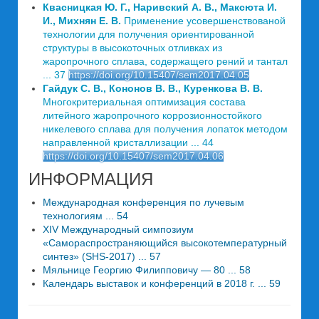
Квасницкая Ю. Г., Наривский А. В., Максюта И.
И., Михнян Е. В.
Применение усовершенствованой
технологии для получения ориентированной
структуры в высокоточных отливках из
жаропрочного сплава, содержащего рений и тантал
... 37
https://doi.org/10.15407/sem2017.04.05
Гайдук С. В., Кононов В. В., Куренкова В. В.
Многокритериальная оптимизация состава
литейного жаропрочного коррозионностойкого
никелевого сплава для получения лопаток методом
направленной кристаллизации ... 44
https://doi.org/10.15407/sem2017.04.06
ИНФОРМАЦИЯ
Международная конференция по лучевым
технологиям ... 54
XIV Международный симпозиум
«Самораспространяющийся высокотемпературный
синтез» (SHS-2017) ... 57
Мяльнице Георгию Филипповичу — 80 ... 58
Календарь выставок и конференций в 2018 г. ... 59