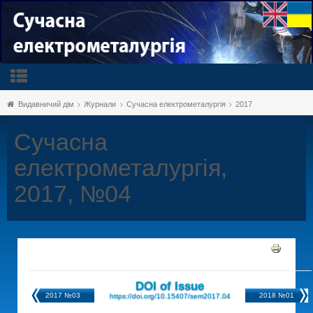
Видавничий дім
Журнали
Сучасна електрометалургія
2017
Сучасна
електрометалургія,
2017, №04
DOI of Issue
2017 №03
2018 №01
https://doi.org/10.15407/sem2017.04