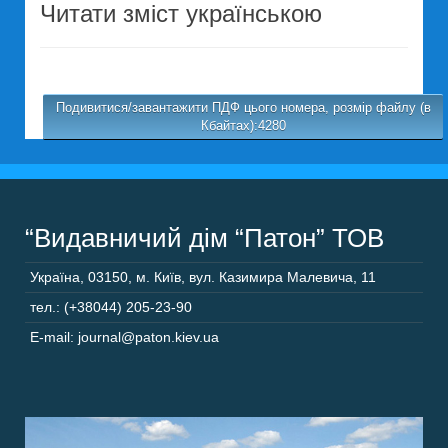
Читати зміст українською
Подивитися/завантажити ПДФ цього номера, розмір файлу (в
Кбайтах):4280
“Видавничий дім “Патон” ТОВ
Україна
,
03150
,
м. Київ,
вул. Казимира Малевича, 11
тел.: (+38044) 205-23-90
E-mail: journal@paton.kiev.ua