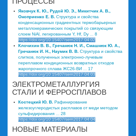
ПРОЦЕССЫ
Яковчук К. Ю., Рудой Ю. Э., Микитчик А. В.,
Оноприенко Е. В.
Структура и свойства
конденсационных градиентных термобарьерных
металлокерамических покрытий со связующим
слоем NiAl, легированным Y, Hf, Dy ... 8
https://doi.org/10.15407/sem2017.04.02
Клочихин В. В., Гречанюк Н. И., Смашнюк Ю. А.,
Гречанюк И. Н., Наумик В. В.
Структура и свойства
слитков, полученных электронно-лучевым
переплавом кондиционных возвратных отходов
жаропрочного сплава ЖС26-ВИ ... 17
https://doi.org/10.15407/sem2017.04.03
ЭЛЕКТРОМЕТАЛЛУРГИЯ
СТАЛИ И ФЕРРОСПЛАВОВ
Костецкий Ю. В.
Рафинирование
железоуглеродистых расплавов от меди методом
сульфидирования ... 28
https://doi.org/10.15407/sem2017.04.04
НОВЫЕ МАТЕРИАЛЫ