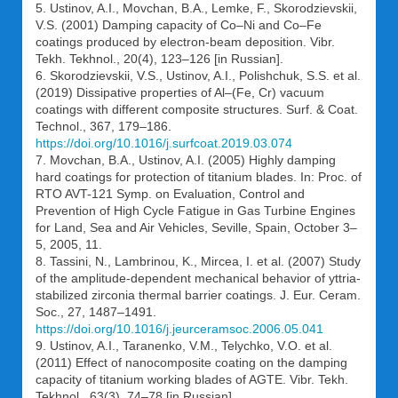
5. Ustinov, A.I., Movchan, B.A., Lemke, F., Skorodzievskii,
V.S. (2001) Damping capacity of Co–Ni and Co–Fe
coatings produced by electron-beam deposition. Vibr.
Tekh. Tekhnol., 20(4), 123–126 [in Russian].
6. Skorodzievskii, V.S., Ustinov, A.I., Polishchuk, S.S. et al.
(2019) Dissipative properties of Al–(Fe, Cr) vacuum
coatings with different composite structures. Surf. & Coat.
Technol., 367, 179–186.
https://doi.org/10.1016/j.surfcoat.2019.03.074
7. Movchan, B.A., Ustinov, A.I. (2005) Highly damping
hard coatings for protection of titanium blades. In: Proc. of
RTO AVT-121 Symp. on Evaluation, Control and
Prevention of High Cycle Fatigue in Gas Turbine Engines
for Land, Sea and Air Vehicles, Seville, Spain, October 3–
5, 2005, 11.
8. Tassini, N., Lambrinou, K., Mircea, I. et al. (2007) Study
of the amplitude-dependent mechanical behavior of yttria-
stabilized zirconia thermal barrier coatings. J. Eur. Ceram.
Soc., 27, 1487–1491.
https://doi.org/10.1016/j.jeurceramsoc.2006.05.041
9. Ustinov, A.I., Taranenko, V.M., Telychko, V.O. et al.
(2011) Effect of nanocomposite coating on the damping
capacity of titanium working blades of AGTE. Vibr. Tekh.
Tekhnol., 63(3), 74–78 [in Russian].