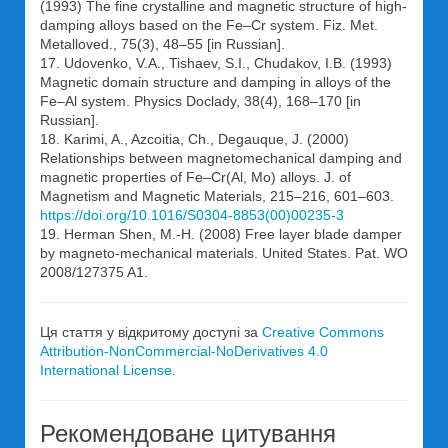
(1993) The fine crystalline and magnetic structure of high-
damping alloys based on the Fe–Cr system. Fiz. Met.
Metalloved., 75(3), 48–55 [in Russian].
17. Udovenko, V.A., Tishaev, S.I., Chudakov, I.B. (1993)
Magnetic domain structure and damping in alloys of the
Fe‒Al system. Physics Doclady, 38(4), 168–170 [in
Russian].
18. Karimi, A., Azcoitia, Ch., Degauque, J. (2000)
Relationships between magnetomechanical damping and
magnetic properties of Fe–Cr(Al, Mo) alloys. J. of
Magnetism and Magnetic Materials, 215–216, 601–603.
https://doi.org/10.1016/S0304-8853(00)00235-3
19. Herman Shen, M.-H. (2008) Free layer blade damper
by magneto-mechanical materials. United States. Pat. WO
2008/127375 A1.
Ця стаття у відкритому доступі за
Creative Commons
Attribution-NonCommercial-NoDerivatives 4.0
International License
.
Рекомендоване цитування