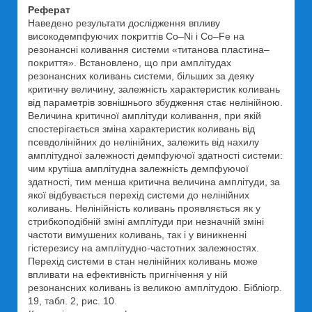
Реферат
Наведено результати дослідження впливу
високодемпфуючих покриттів Co–Ni і Co–Fe на
резонансні коливання системи «титанова пластина–
покриття». Встановлено, що при амплітудах
резонансних коливань системи, більших за деяку
критичну величину, залежність характеристик коливань
від параметрів зовнішнього збудження стає нелінійною.
Величина критичної амплітуди коливання, при якій
спостерігається зміна характеристик коливань від
псевдолінійних до нелінійних, залежить від нахилу
амплітудної залежності демпфуючої здатності системи:
чим крутіша амплітудна залежність демпфуючої
здатності, тим менша критична величина амплітуди, за
якої відбувається перехід системи до нелінійних
коливань. Нелінійність коливань проявляється як у
стрибкоподібній зміні амплітуди при незначній зміні
частоти вимушених коливань, так і у виникненні
гістерезису на амплітудно-частотних залежностях.
Перехід системи в стан нелінійних коливань може
впливати на ефективність пригнічення у ній
резонансних коливань із великою амплітудою. Бібліогр.
19, табл. 2, рис. 10.