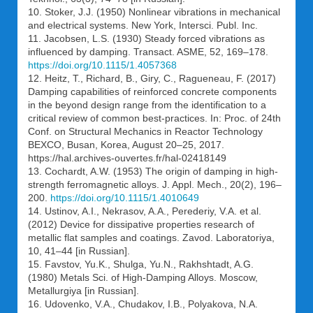
10. Stoker, J.J. (1950) Nonlinear vibrations in mechanical
and electrical systems. New York, Intersci. Publ. Inc.
11. Jacobsen, L.S. (1930) Steady forced vibrations as
influenced by damping. Transact. ASME, 52, 169–178.
https://doi.org/10.1115/1.4057368
12. Heitz, T., Richard, B., Giry, C., Ragueneau, F. (2017)
Damping capabilities of reinforced concrete components
in the beyond design range from the identification to a
critical review of common best-practices. In: Proc. of 24th
Conf. on Structural Mechanics in Reactor Technology
BEXCO, Busan, Korea, August 20–25, 2017.
https://hal.archives-ouvertes.fr/hal-02418149
13. Cochardt, A.W. (1953) The origin of damping in high-
strength ferromagnetic alloys. J. Appl. Mech., 20(2), 196–
200.
https://doi.org/10.1115/1.4010649
14. Ustinov, A.I., Nekrasov, A.A., Perederiy, V.A. et al.
(2012) Device for dissipative properties research of
metallic flat samples and coatings. Zavod. Laboratoriya,
10, 41–44 [in Russian].
15. Favstov, Yu.K., Shulga, Yu.N., Rakhshtadt, A.G.
(1980) Metals Sci. of High-Damping Alloys. Moscow,
Metallurgiya [in Russian].
16. Udovenko, V.A., Chudakov, I.B., Polyakova, N.A.