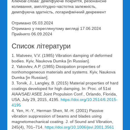
Ключові слова:
демпфуюче покриття, резонансне
коливання, амплітудно-частотна залежність,
демпфуюча здатність, логарифмічний декремент
Отримано 05.03.2024
Отримано у переглянутому вигляді 17.06.2024
Прийнято 06.09.2024
Список літератури
1. Matveev, V.V. (1985) Vibration damping of deformed
bodies. Kyiv, Naukova Dumka [in Russian].
2. Yakovlev, A.P. (1985) Dissipation properties of
nonhomogeneous materials and systems. Kyiv, Naukova
Dumka [in Russian].
3. Torvik, J., Langley, B. (2015) Material properties of hard
coatings developed for high damping. In: Proc. of 51st
AIAA/SAE/ ASEE Joint Propulsion Conf., Orlando, Florida,
USA, July 29, 2015, 4195.
https://doi.org/10.2514/6.2015-
4195
4. Yen, H.-Y., Herman Shen, M.-H. (2001) Passive
vibration suppression of beams and blades using
magnetomechanical coating. J. of Sound and Vibration,
245(4), 701–714.
https://doi.org/10.1006/jsvi.2001.3561