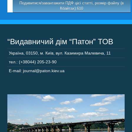
Подивитися/завантажити ПДФ цієї статті, розмір файлу (в
Кбайтах):610
“Видавничий дім “Патон” ТОВ
Україна
,
03150
,
м. Київ,
вул. Казимира Малевича, 11
тел.: (+38044) 205-23-90
E-mail: journal@paton.kiev.ua