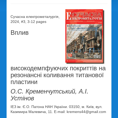
Сучасна електрометалургія,
2024, #3, 3-12 pages
Вплив
високодемпфуючих покриттів на
резонансні коливання титанової
пластини
О.С. Кременчутський, А.І.
Устінов
ІЕЗ ім. Є.О. Патона НАН України. 03150, м. Київ, вул.
Казимира Малевича, 11. E-mail: kremens44@gmail.com