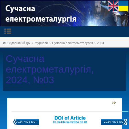
Видавничий дім
Журнали
Сучасна електрометалургія
2024
Сучасна
електрометалургія,
2024, №03
DOI of Article
2024 №03 (09)
2024 №03 (02)
10.37434/sem2024.03.01