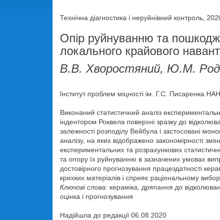
Технічна діагностика і неруйнівний контроль, 202
Опір руйнуванню та пошкоджу
локального крайового навант
В.В. Хворостяний, Ю.М. Роді
Інститут проблем міцності ім. Г.С. Писаренка НАН У
Виконаний статистичний аналіз експериментальн
індентором Роквела поверхні зразку до відколю
залежності розподілу Вейбула і застосовані мон
аналізу, на яких відображено закономірності зм
експериментальних та розрахункових статистични
та опору їх руйнуванню в зазначених умовах вип
достовірного прогнозування працездатності керам
крихких матеріалів і сприяє раціональному вибору
Ключові слова:
кераміка, дряпання до відколюван
оцінка і прогнозування
Надійшла до редакції 06.08.2020