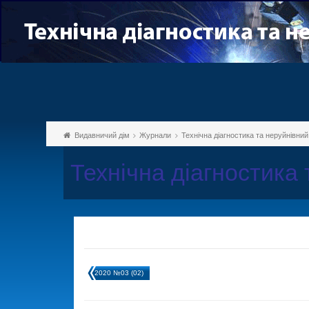
Видавничий дім
Журнали
Технічна діагностика та неруйнівни
Технічна діагностика
2020 №03 (02)