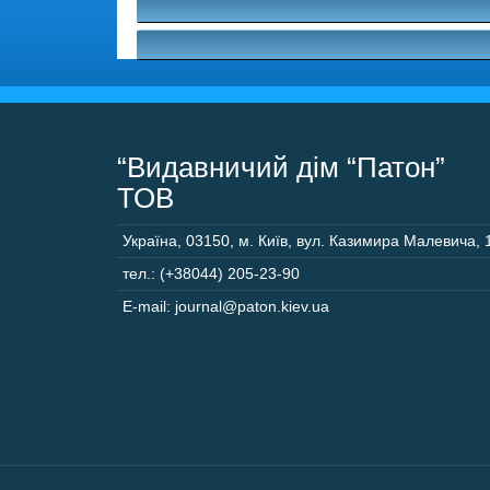
“Видавничий дім “Патон”
ТОВ
Україна
,
03150
,
м. Київ,
вул. Казимира Малевича, 
тел.: (+38044) 205-23-90
E-mail: journal@paton.kiev.ua