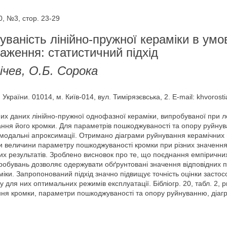
0, №3, стор. 23-29
ваність лінійно-пружної кераміки в умо
аження: статистичний підхід
чев, О.Б. Сорока
країни. 01014, м. Київ-014, вул. Тимірязєвська, 2. E-mail: khvorosti
их даних лінійно-пружної однофазної кераміки, випробуваної при
вання його кромки. Для параметрів пошкоджуваності та опору руйну
омодальні апроксимації. Отримано діаграми руйнування керамічних 
іни величини параметру пошкоджуваності кромки при різних значенн
х результатів. Зроблено висновок про те, що поєднання емпірични
робувань дозволяє одержувати обґрунтовані значення відповідних п
іки. Запропонований підхід значно підвищує точність оцінки засто
 для них оптимальних режимів експлуатації. Бібліогр. 20, табл. 2, ри
ня кромки, параметри пошкоджуваності та опору руйнуванню, діагр