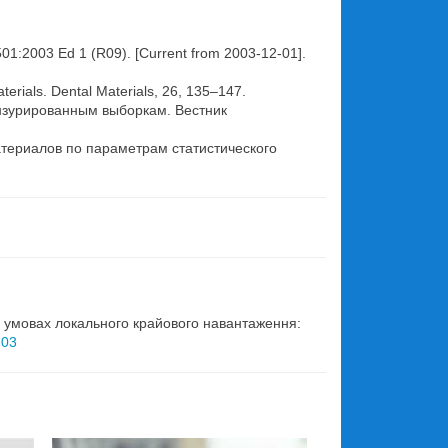
0501:2003 Ed 1 (R09). [Current from 2003-12-01].
aterials. Dental Materials, 26, 135–147.
ензурированным выборкам. Вестник
материалов по параметрам статистического
.
 в умовах локального крайового навантаження:
.03