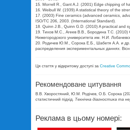
15. Morrell R., Gant A.J. (2001) Edge chipping of ha
16. Weibull W. (1939) A statistical theory of the str
17. (2003) Fine ceramics (advanced ceramics, advan
ISO/TC 206, 2003. (International Standard).
18. Quinn J.B., Quinn G.D. (2010) A practical and sy
19. Тихов М.С., Агеев В.В., Бородина Т.С. (20
Нижегородского университета им. Н.И. Лобачевск
20. Родичев Ю.М., Сорока Е.Б., Шабетя А.А. и 
распределения экспериментальных даннях. Вісник
Ця стаття у відкритому доступі за
Creative Common
Рекомендоване цитування
В.В. Хворостяний, Ю.М. Родічев, О.Б. Сорока (2
статистичний підхід.
Технічна діагностика та н
Реклама в цьому номері: