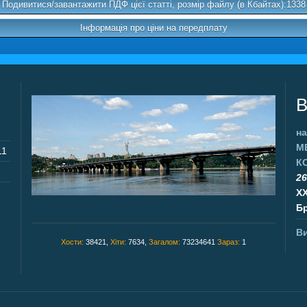
Подивитися/завантажити ПДФ цієї статті, розмір файлу (в Кбайтах):1338
Інформація про ціни на передплату
В
на
М
11
К
26
X
Бр
Ви
Хости:
38421,
Хіти:
7634,
Загалом:
73234641
Зараз:
1