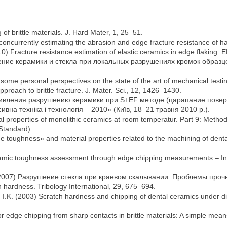
f brittle materials. J. Hard Mater, 1, 25–51.
concurrently estimating the abrasion and edge fracture resistance of ha
010) Fracture resistance estimation of elastic ceramics in edge flaking:
дение керамики и стекла при локальных разрушениях кромок образ
ome personal perspectives on the state of the art of mechanical testin
pproach to brittle fracture. J. Mater. Sci., 12, 1426–1430.
тивления разрушению керамики при S+EF методе (царапание поверх
ивна техніка і технологія – 2010» (Київ, 18–21 травня 2010 р.).
 properties of monolithic ceramics at room temperatur. Part 9: Method
Standard).
Edge toughness» and material properties related to the machining of de
amic toughness assessment through edge chipping measurements – Inﬂuen
. (2007) Разрушение стекла при краевом скалывании. Проблемы прочн
h hardness. Tribology International, 29, 675–694.
yd I.K. (2003) Scratch hardness and chipping of dental ceramics under d
or edge chipping from sharp contacts in brittle materials: A simple mean