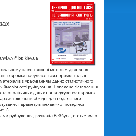
вах
anyi.v.v@ipp.kiev.ua
 локальному навантаженні методом дряпання
ванню кромки побудовані експериментальні
матеріалів з урахуванням даних статистичного
ях ймовірності руйнування. Наведено зіставлення
х та аналітичних даних пошкоджуваності кромок
араметрів, які необхідні для подальшого
совуваних параметрів механічної поведінки
с. 5.
ами руйнування, розподіл Вейбула, статистична