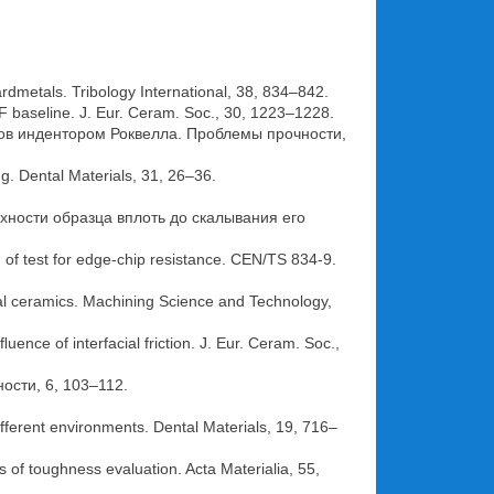
rdmetals. Tribology International, 38, 834–842.
 EF baseline. J. Eur. Ceram. Soc., 30, 1223–1228.
цов индентором Роквелла. Проблемы прочности,
g. Dental Materials, 31, 26–36.
ности образца вплоть до скалывания его
 of test for edge-chip resistance. CEN/TS 834-9.
ntal ceramics. Machining Science and Technology,
ce of interfacial friction. J. Eur. Ceram. Soc.,
ости, 6, 103–112.
ifferent environments. Dental Materials, 19, 716–
s of toughness evaluation. Acta Materialia, 55,