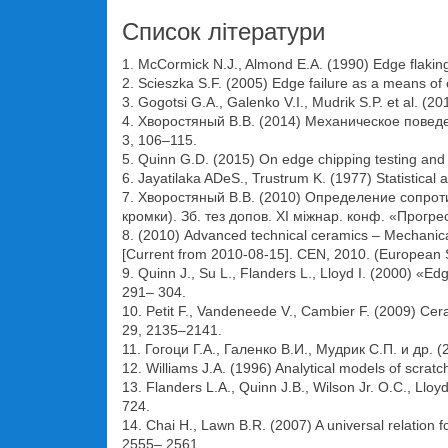
Список літератури
1. McCormick N.J., Almond E.A. (1990) Edge flaking o
2. Scieszka S.F. (2005) Edge failure as a means of 
3. Gogotsi G.A., Galenko V.I., Mudrik S.P. et al. (2
4. Хворостяный В.В. (2014) Механическое пове
3, 106–115.
5. Quinn G.D. (2015) On edge chipping testing and s
6. Jayatilaka ADeS., Trustrum K. (1977) Statistical a
7. Хворостяный В.В. (2010) Определение сопро
кромки). Зб. тез допов. XI міжнар. конф. «Прогрес
8. (2010) Advanced technical ceramics – Mechanical
[Current from 2010-08-15]. CEN, 2010. (European 
9. Quinn J., Su L., Flanders L., Lloyd I. (2000) «
291– 304.
10. Petit F., Vandeneede V., Cambier F. (2009) Cer
29, 2135–2141.
11. Гогоци Г.А., Галенко В.И., Мудрик С.П. и др
12. Williams J.A. (1996) Analytical models of scratc
13. Flanders L.A., Quinn J.B., Wilson Jr. O.C., Llo
724.
14. Chai H., Lawn B.R. (2007) A universal relation f
2555– 2561.