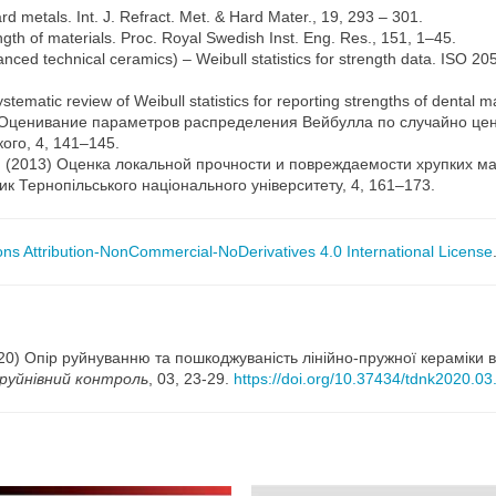
rd metals. Int. J. Refract. Met. & Hard Mater., 19, 293 – 301.
ength of materials. Proc. Royal Swedish Inst. Eng. Res., 151, 1–45.
ced technical ceramics) – Weibull statistics for strength data. ISO 2
stematic review of Weibull statistics for reporting strengths of dental m
10) Оценивание параметров распределения Вейбулла по случайно ц
ого, 4, 141–145.
др. (2013) Оценка локальной прочности и повреждаемости хрупких 
 Тернопільського національного університету, 4, 161–173.
s Attribution-NonCommercial-NoDerivatives 4.0 International License
020) Опір руйнуванню та пошкоджуваність лінійно-пружної кераміки
еруйнівний контроль
, 03, 23-29.
https://doi.org/10.37434/tdnk2020.03