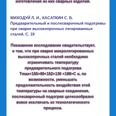
изготовления из них сварных изделий.
МИХОДУЙ Л. И., КАСАТКИН С. Б.
Предварительный и послесварочный подогревы
при сварке высокопрочных легированных
сталей. C. 19
Показанное исследование свидетельствует,
о том, что при сварке микролегированных
высокопрочных сталей необходимо
ограничивать температуру
предварительного подогрева
Tmax<155>80<152>130 <198>C и, по
возможности, уменьшать
продолжительность воздействия этой
температуры на сварные соединения,
послесварочный подогрев целесообразно
вовсе исключать из технологического
процесса.