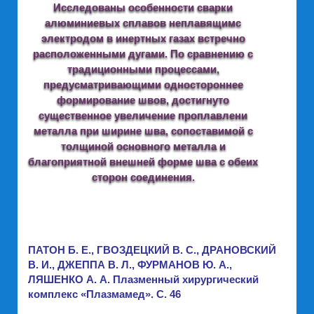
Исследованы особенности сварки
алюминиевых сплавов неплавящимс
электродом в инертных газах встречно
расположенными дугами. По сравнению с
традиционными процессами,
предусматривающими одностороннее
формирование швов, достигнуто
существенное увеличение проплавлени
металла при ширине шва, сопоставимой с
толщиной основного металла и
благоприятной внешней форме шва с обеих
сторон соединения.
ПАТОН Б. Е., ГВОЗДЕЦКИЙ В. С., ДРАНОВСКИЙ
В. И., ДЖЕППА В. Л., ФУРМАНОВ Ю. А.,
ЛЯШЕНКО А. А. Плазменный хирургический
комплекс «Плазмамед». C. 46