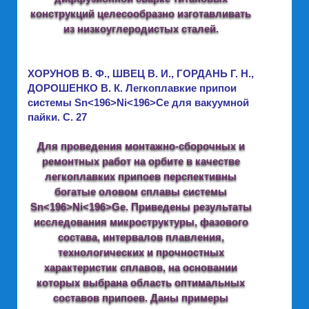
конструкций целесообразно изготавливать
из низкоуглеродистых сталей.
ХОРУНОВ В. Ф., ШВЕЦ В. И., ГОРДАНЬ Г. Н.,
ДОРОШЕНКО В. К. Легкоплавкие припои
системы Sn<196>Ni<196>Ce для вакуумной
пайки. C. 27
Для проведения монтажно-сборочных и
ремонтных работ на орбите в качестве
легкоплавких припоев перспективны
богатые оловом сплавы системы
Sn<196>Ni<196>Ge. Приведены результаты
исследования микроструктуры, фазового
состава, интервалов плавления,
технологических и прочностных
характеристик сплавов, на основании
которых выбрана область оптимальных
составов припоев. Даны примеры