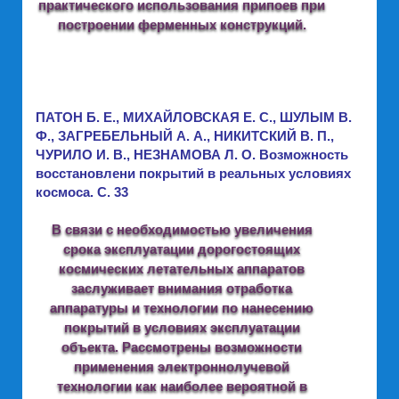
практического использования припоев при
построении ферменных конструкций.
ПАТОН Б. Е., МИХАЙЛОВСКАЯ Е. С., ШУЛЫМ В.
Ф., ЗАГРЕБЕЛЬНЫЙ А. А., НИКИТСКИЙ В. П.,
ЧУРИЛО И. В., НЕЗНАМОВА Л. О. Возможность
восстановлени покрытий в реальных условиях
космоса. C. 33
В связи с необходимостью увеличения
срока эксплуатации дорогостоящих
космических летательных аппаратов
заслуживает внимания отработка
аппаратуры и технологии по нанесению
покрытий в условиях эксплуатации
объекта. Рассмотрены возможности
применения электроннолучевой
технологии как наиболее вероятной в