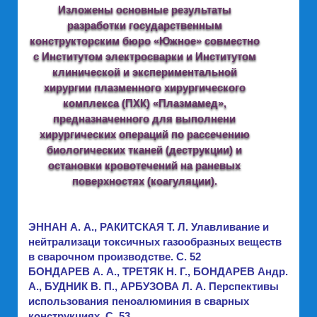
Изложены основные результаты
разработки государственным
конструкторским бюро «Южное» совместно
с Институтом электросварки и Институтом
клинической и экспериментальной
хирургии плазменного хирургического
комплекса (ПХК) «Плазмамед»,
предназначенного для выполнени
хирургических операций по рассечению
биологических тканей (деструкции) и
остановки кровотечений на раневых
поверхностях (коагуляции).
ЭННАН А. А., РАКИТСКАЯ Т. Л. Улавливание и
нейтрализаци токсичных газообразных веществ
в сварочном производстве. C. 52
БОНДАРЕВ А. А., ТРЕТЯК Н. Г., БОНДАРЕВ Андр.
А., БУДНИК В. П., АРБУЗОВА Л. А. Перспективы
использования пеноалюминия в сварных
конструкциях. C. 53