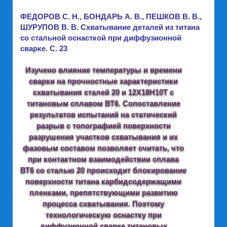
ФЕДОРОВ С. Н., БОНДАРЬ А. В., ПЕШКОВ В. В.,
ШУРУПОВ В. В. Схватывание деталей из титана
со стальной оснасткой при диффузионной
сварке. C. 23
Изучено влияние температуры и времени
сварки на прочностные характеристики
схватывания сталей 20 и 12Х18Н10Т с
титановым сплавом ВТ6. Сопоставление
результатов испытаний на статический
разрыв с топографией поверхности
разрушения участков схватывания и их
фазовым составом позволяет считать, что
при контактном взаимодействии сплава
ВТ6 со сталью 20 происходит блокирование
поверхности титана карбидсодержащими
пленками, препятствующими развитию
процесса схватывания. Поэтому
технологическую оснастку при
диффузионной сварке титановых