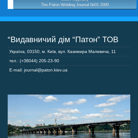
The Paton Welding Journal №01 2000
“Видавничий дім “Патон” ТОВ
Україна
,
03150
,
м. Київ,
вул. Казимира Малевича, 11
тел.: (+38044) 205-23-90
E-mail: journal@paton.kiev.ua